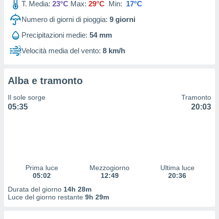
T. Media:
23°C
Max:
29°C
Min:
17°C
 profili
lezione
Numero di giorni di pioggia:
9
giorni
cità
izzata,
Precipitazioni medie:
54 mm
fili per
Velocità media del vento:
8 km/h
izzazione
nuti,
 profili
Alba e tramonto
lezione
Il sole sorge
Tramonto
uti
05:35
20:03
zzati,
 le
ni degli
 misurare
zioni dei
,
ere il
Prima luce
Mezzogiorno
Ultima luce
05:02
12:49
20:36
so
Durata del giorno
14h 28m
he o la
Luce del giorno restante
9h 29m
ione di
enienti
diverse,