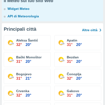
Il Meteo sul tuo sito Web
Widget Meteo
API di Meteorologia
Principali città
Altre città
Aleksa Šantić
Apatin
32°
20°
31°
20°
Bački Monoštor
Bezdan
31°
20°
31°
20°
Bogojevo
Čonoplja
31°
21°
32°
20°
Crvenka
Gakovo
32°
20°
31°
20°