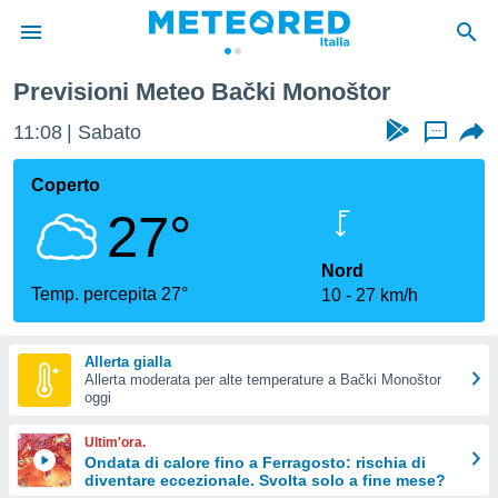
Previsioni Meteo Bački Monoštor
tiva
rivacy
11:08
Sabato
...
ti di
net
Coperto
net)
27°
i
 da
nisti per
Nord
 che le
Temp. percepita 27°
10
27 km/h
ioni
iano di
È
Allerta gialla
Allerta moderata per alte temperature a Bački Monoštor
 a
oggi
ito Web
do le
Ultim'ora.
opzioni:
Ondata di calore fino a Ferragosto: rischia di
diventare eccezionale. Svolta solo a fine mese?
 i