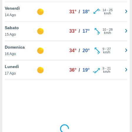
Venerdì
sui cookie
14
-
25
31°
/
18°
km/h
14 Ago
e il tuo
 in
Sabato
10
-
28
33°
/
17°
o
km/h
15 Ago
 il
Domenica
azioni
9
-
27
34°
/
20°
km/h
16 Ago
kie
re
le a piè
Lunedì
9
-
21
36°
/
19°
 del
km/h
17 Ago
to web.
ATIVA,
e
gie
i cookie
ccetti
zione dei