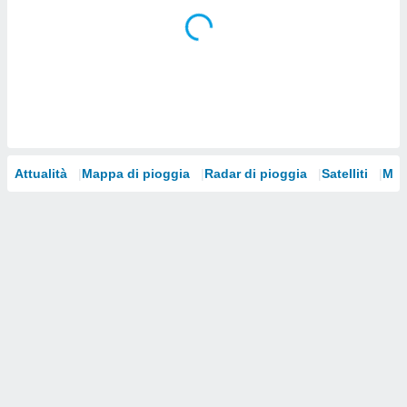
i nostri
artner
Attualità
Mappa di pioggia
Radar di pioggia
Satelliti
Mod