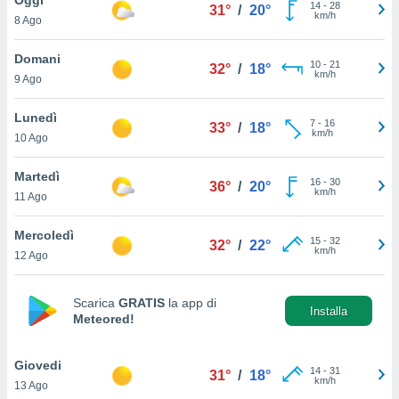
a", è
14
-
28
31°
/
20°
km/h
8 Ago
al sito
ettando
Domani
10
-
21
32°
/
18°
zione di
km/h
9 Ago
okie,
dei nostri
Lunedì
7
-
16
che ci
33°
/
18°
km/h
10 Ago
no di
 e
e il
Martedì
16
-
30
36°
/
20°
amento
km/h
11 Ago
 Web,
i
Mercoledì
15
-
32
re un
32°
/
22°
km/h
12 Ago
pecifico
arti la
à o
Scarica
GRATIS
la app di
i
Installa
Meteored!
zzati
 di esso.
sultare
Giovedi
14
-
31
31°
/
18°
km/h
13 Ago
oni nella