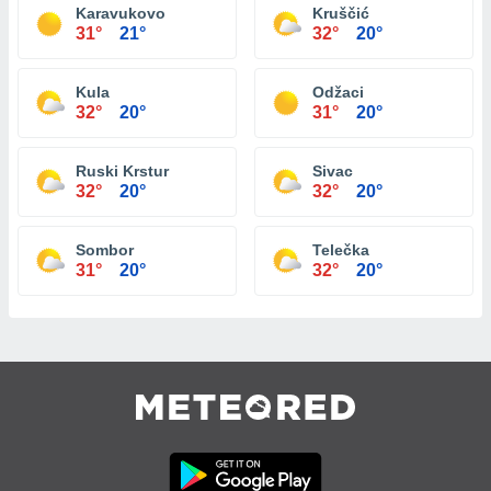
Karavukovo
Kruščić
31°
21°
32°
20°
Kula
Odžaci
32°
20°
31°
20°
Ruski Krstur
Sivac
32°
20°
32°
20°
Sombor
Telečka
31°
20°
32°
20°