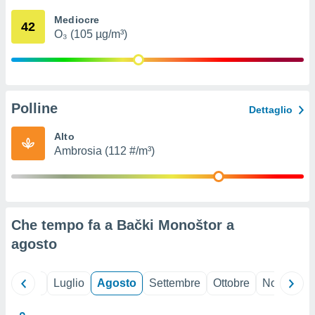
ioni
" o
Mediocre
tra
42
O₃ (105 µg/m³)
sui cookie
o sito
nostri
Polline
Dettaglio
mo il
te
Alto
ento dei
Ambrosia (112 #/m³)
re
ioni su
vo e/o
i,
Che tempo fa a Bački Monoštor a
 dati
er la
agosto
 della
à, creare
r la
Giugno
Luglio
Agosto
Settembre
Ottobre
Novembre
à
izzata,