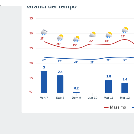
Grafici del tempo
35
30
28°
27°
26°
26°
25°
25°
25
22°
22°
22°
22°
21°
21°
20
3
2.4
1.8
15
1.4
0.2
°C
Ven
7
Sab
8
Dom
9
Lun
10
Mar
11
Mer
12
Massimo