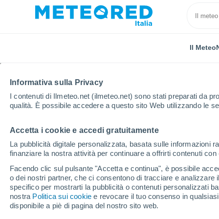
Il Meteo
Informativa sulla Privacy
I contenuti di Ilmeteo.net (ilmeteo.net) sono stati preparati da pro
qualità. È possibile accedere a questo sito Web utilizzando le se
Accetta i cookie e accedi gratuitamente
Home
Francia
Francia d'oltremare
Polinesia F
La pubblicità digitale personalizzata, basata sulle informazioni ra
finanziare la nostra attività per continuare a offrirti contenuti co
Previsioni Meteo Puna
Facendo clic sul pulsante "Accetta e continua", è possibile accede
o dei nostri partner, che ci consentono di tracciare e analizzare
13:18
Venerdì
specifico per mostrarti la pubblicità o contenuti personalizzati b
nostra
Politica sui cookie
e revocare il tuo consenso in qualsia
disponibile a piè di pagina del nostro sito web.
Pioggia debole