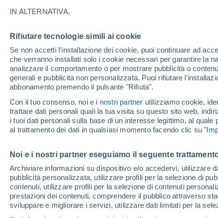
23°
IN ALTERNATIVA,
Rifiutare tecnologie simili ai cookie
80%
Se non accetti l'installazione dei cookie, puoi continuare ad acc
Temp. percepita 23°
0.4 mm
che verranno installati solo i cookie necessari per garantire la n
analizzare il comportamento o per mostrare pubblicità o contenut
generali e pubblicità non personalizzata. Puoi rifiutare l'install
abbonamento premendo il pulsante "Rifiuta".
Ultim'ora.
Luca Lombroso non vede la fine del caldo:
Con il tuo consenso, noi e i
nostri partner
utilizziamo cookie, iden
"Ferragosto 2026 potrebbe entrare nella storia
trattare dati personali quali la tua visita su questo sito web, indiri
Ecco perché."
i tuoi dati personali sulla base di un interesse legittimo, al quale
Il Meteo 1 - 7
Radar di pioggia
Attualità
Mappa di 
al trattamento dei dati in qualsiasi momento facendo clic su "
Imp
Noi e i nostri partner eseguiamo il seguente trattamento
Domani
Domenica
Oggi
Archiviare informazioni su dispositivo e/o accedervi, utilizzare dati
pubblicità personalizzata, utilizzare profili per la selezione di pu
8 Ago
9 Ago
7 Ago
contenuti, utilizzare profili per la selezione di contenuti personal
prestazioni dei contenuti, comprendere il pubblico attraverso stat
sviluppare e migliorare i servizi, utilizzare dati limitati per la sel
80%
50%
90%