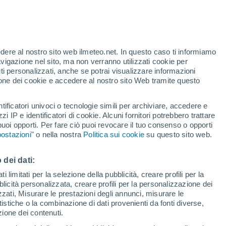
edere al nostro sito web ilmeteo.net. In questo caso ti informiamo
avigazione nel sito, ma non verranno utilizzati cookie per
i personalizzati, anche se potrai visualizzare informazioni
azione dei cookie e accedere al nostro sito Web tramite questo
tificatori univoci o tecnologie simili per archiviare, accedere e
.
zzi IP e identificatori di cookie. Alcuni fornitori potrebbero trattare
 puoi opporti. Per fare ciò puoi revocare il tuo consenso o opporti
pioggia
Satelliti
Modelli
ostazioni
" o nella nostra
Politica sui cookie
su questo sito web.
 dei dati:
Lunedì
Martedì
Mercoledì
Giovedi
 limitati per la selezione della pubblicità, creare profili per la
bblicità personalizzata, creare profili per la personalizzazione dei
10 Ago
11 Ago
12 Ago
13 Ago
izzati, Misurare le prestazioni degli annunci, misurare le
istiche o la combinazione di dati provenienti da fonti diverse,
ezione dei contenuti.
80%
90%
80%