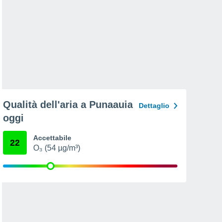
Qualità dell'aria a Punaauia
Dettaglio
oggi
Accettabile
22
O₃ (54 µg/m³)