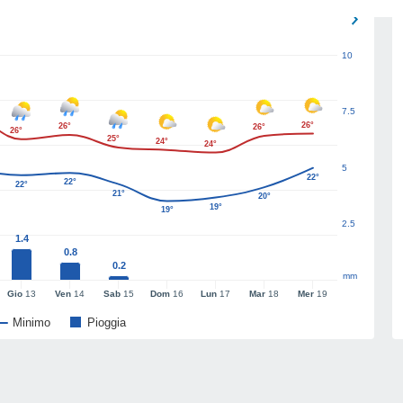
10
7.5
26°
26°
26°
26°
25°
24°
24°
5
22°
22°
22°
21°
20°
19°
19°
2.5
1.4
0.8
0.2
mm
Gio
13
Ven
14
Sab
15
Dom
16
Lun
17
Mar
18
Mer
19
Minimo
Pioggia