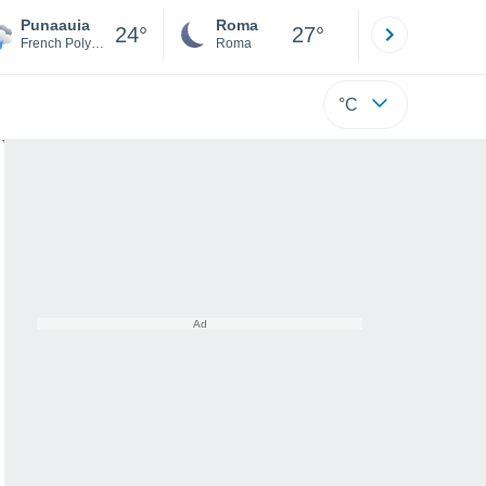
Punaauia
Roma
Milano
24°
27°
French Polynesia
Roma
Milano
°C