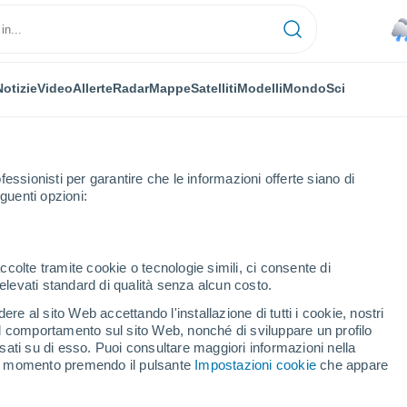
Notizie
Video
Allerte
Radar
Mappe
Satelliti
Modelli
Mondo
Sci
fessionisti per garantire che le informazioni offerte siano di
guenti opzioni:
rancese
Punaauia
ccolte tramite cookie o tecnologie simili, ci consente di
n elevati standard di qualità senza alcun costo.
auia
re al sito Web accettando l'installazione di tutti i cookie, nostri
 il comportamento sul sito Web, nonché di sviluppare un profilo
...
asati su di esso. Puoi consultare maggiori informazioni nella
si momento premendo il pulsante
Impostazioni cookie
che appare
Per ora
Piogge deboli nelle prossime ore