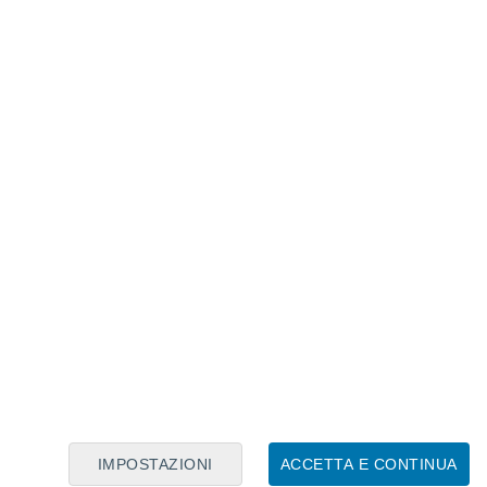
Calendario Lunare
Lun
Mar
Mer
Gio
Ven
Sab
Dom
7
8
9
10
11
12
13
14
15
16
17
18
19
20
IMPOSTAZIONI
ACCETTA E CONTINUA