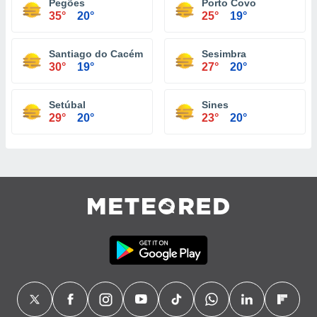
Pegões
Porto Covo
35°
20°
25°
19°
Santiago do Cacém
Sesimbra
30°
19°
27°
20°
Setúbal
Sines
29°
20°
23°
20°