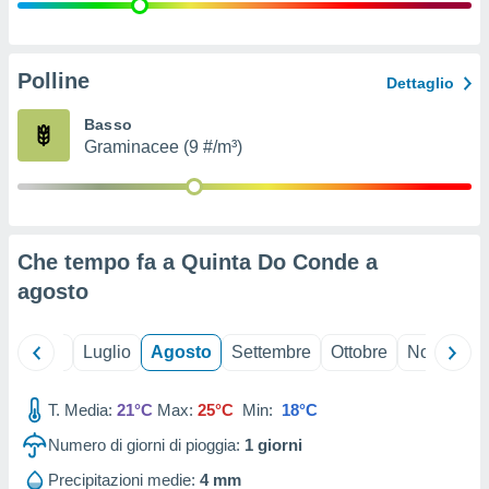
ioni
" o
tra
sui cookie
o sito
Polline
Dettaglio
Basso
nostri
Graminacee (9 #/m³)
mo il
te
ento dei
Che tempo fa a Quinta Do Conde a
re
agosto
ioni su
vo e/o
i,
Giugno
Luglio
Agosto
Settembre
Ottobre
Novembre
 dati
er la
 della
T. Media:
21°C
Max:
25°C
Min:
18°C
à, creare
r la
Numero di giorni di pioggia:
1
giorni
à
izzata,
Precipitazioni medie:
4 mm