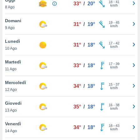
a", è
18
-
41
33°
/
20°
km/h
8 Ago
al sito
ettando
Domani
19
-
45
31°
/
19°
zione di
km/h
9 Ago
okie,
dei nostri
Lunedì
17
-
42
che ci
31°
/
18°
km/h
10 Ago
no di
 e
e il
Martedì
17
-
39
33°
/
18°
amento
km/h
11 Ago
 Web,
i
Mercoledì
15
-
37
re un
34°
/
18°
km/h
12 Ago
pecifico
arti la
Giovedi
à o
16
-
38
35°
/
18°
km/h
i
13 Ago
zzati
 di esso.
Venerdì
18
-
43
sultare
34°
/
18°
km/h
14 Ago
oni nella