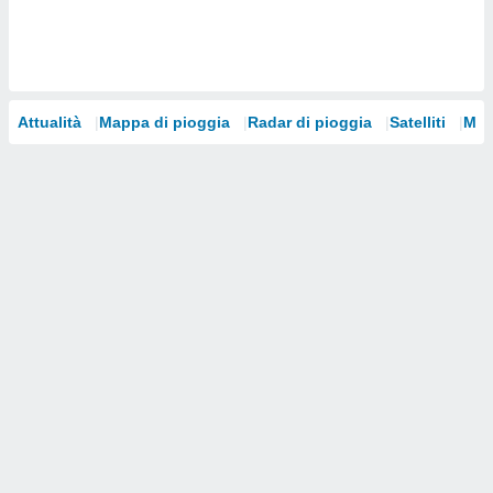
i nostri
artner
Attualità
Mappa di pioggia
Radar di pioggia
Satelliti
Mod