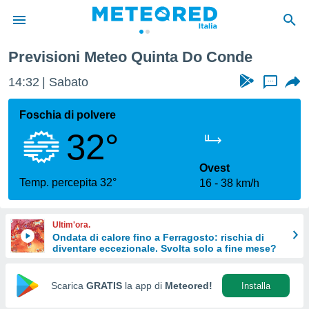
Previsioni Meteo Quinta Do Conde
tiva
rivacy
14:32
Sabato
...
ti di
net
Foschia di polvere
net)
32°
i
 da
nisti per
Ovest
 che le
Temp. percepita 32°
16
38 km/h
ioni
iano di
È
Ultim'ora.
Ondata di calore fino a Ferragosto: rischia di
 a
diventare eccezionale. Svolta solo a fine mese?
ito Web
do le
opzioni:
Scarica
GRATIS
la app di
Meteored!
Installa
 i