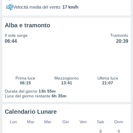
 profili
Velocità media del vento:
17 km/h
lezione
cità
izzata,
Alba e tramonto
fili per
Il sole sorge
Tramonto
izzazione
06:44
20:39
nuti,
 profili
lezione
uti
zzati,
 le
ni degli
Prima luce
Mezzogiorno
Ultima luce
 misurare
06:15
13:41
21:07
zioni dei
Durata del giorno
13h 55m
,
Luce del giorno restante
6h 35m
ere il
so
Calendario Lunare
he o la
ione di
Lun
Mar
Mer
Gio
Ven
Sab
Dom
enienti
8
9
diverse,