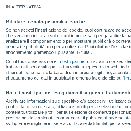
15°
IN ALTERNATIVA,
Rifiutare tecnologie simili ai cookie
Luna calan
Se non accetti l'installazione dei cookie, puoi continuare ad acc
Illuminata:
Temp. percepita 15°
che verranno installati solo i cookie necessari per garantire la n
analizzare il comportamento o per mostrare pubblicità o contenut
generali e pubblicità non personalizzata. Puoi rifiutare l'install
abbonamento premendo il pulsante "Rifiuta".
Ultim'ora.
Luca Lombroso non vede la fine del caldo:
Con il tuo consenso, noi e i
nostri partner
utilizziamo cookie, iden
"Ferragosto 2026 potrebbe entrare nella storia
trattare dati personali quali la tua visita su questo sito web, indiri
Ecco perché."
i tuoi dati personali sulla base di un interesse legittimo, al quale
Il Meteo 1 - 7
Attualità
Mappa della Temperatura
R
al trattamento dei dati in qualsiasi momento facendo clic su "
Imp
Noi e i nostri partner eseguiamo il seguente trattamento
Domani
Lunedì
Oggi
Archiviare informazioni su dispositivo e/o accedervi, utilizzare dati
pubblicità personalizzata, utilizzare profili per la selezione di pu
9 Ago
10 Ago
8 Ago
contenuti, utilizzare profili per la selezione di contenuti personal
prestazioni dei contenuti, comprendere il pubblico attraverso stat
sviluppare e migliorare i servizi, utilizzare dati limitati per la sel