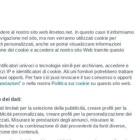
te
edere al nostro sito web ilmeteo.net. In questo caso ti informiamo
24%
avigazione nel sito, ma non verranno utilizzati cookie per
i personalizzati, anche se potrai visualizzare informazioni
azione dei cookie e accedere al nostro sito Web tramite questo
tificatori univoci o tecnologie simili per archiviare, accedere e
.
zzi IP e identificatori di cookie. Alcuni fornitori potrebbero trattare
 puoi opporti. Per fare ciò puoi revocare il tuo consenso o opporti
adar di pioggia
Satelliti
Modelli
ostazioni
" o nella nostra
Politica sui cookie
su questo sito web.
 dei dati:
Martedì
Mercoledì
Giovedi
Venerdì
 limitati per la selezione della pubblicità, creare profili per la
bblicità personalizzata, creare profili per la personalizzazione dei
11 Ago
12 Ago
13 Ago
14 Ago
izzati, Misurare le prestazioni degli annunci, misurare le
istiche o la combinazione di dati provenienti da fonti diverse,
ezione dei contenuti.