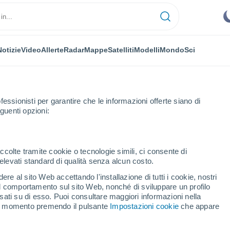
Notizie
Video
Allerte
Radar
Mappe
Satelliti
Modelli
Mondo
Sci
fessionisti per garantire che le informazioni offerte siano di
guenti opzioni:
ccolte tramite cookie o tecnologie simili, ci consente di
n elevati standard di qualità senza alcun costo.
chenberg
re al sito Web accettando l'installazione di tutti i cookie, nostri
 il comportamento sul sito Web, nonché di sviluppare un profilo
...
asati su di esso. Puoi consultare maggiori informazioni nella
si momento premendo il pulsante
Impostazioni cookie
che appare
Per ora
Cielo sereno nelle prossime ore