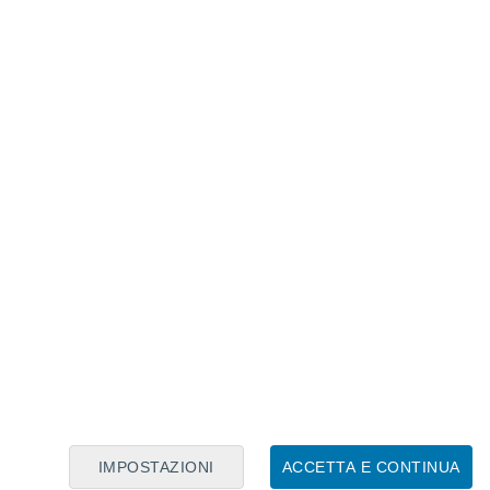
Calendario Lunare
Lun
Mar
Mer
Gio
Ven
Sab
Dom
8
9
10
11
12
13
14
15
16
IMPOSTAZIONI
ACCETTA E CONTINUA