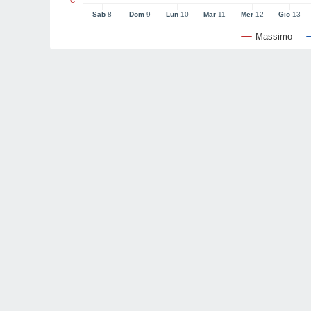
°C
Sab
8
Dom
9
Lun
10
Mar
11
Mer
12
Gio
13
Massimo