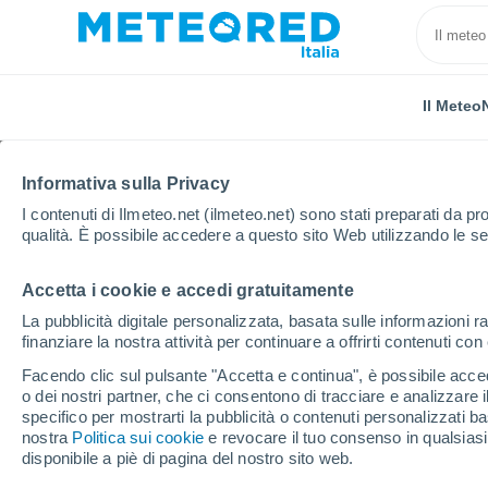
Il Meteo
Informativa sulla Privacy
I contenuti di Ilmeteo.net (ilmeteo.net) sono stati preparati da pro
qualità. È possibile accedere a questo sito Web utilizzando le se
Accetta i cookie e accedi gratuitamente
Home
Germania
Assia
Rauschenberg
La pubblicità digitale personalizzata, basata sulle informazioni ra
finanziare la nostra attività per continuare a offrirti contenuti co
Previsioni Meteo Raus
Facendo clic sul pulsante "Accetta e continua", è possibile accede
o dei nostri partner, che ci consentono di tracciare e analizzare
00:11
Sabato
specifico per mostrarti la pubblicità o contenuti personalizzati b
nostra
Politica sui cookie
e revocare il tuo consenso in qualsia
disponibile a piè di pagina del nostro sito web.
Cielo sereno