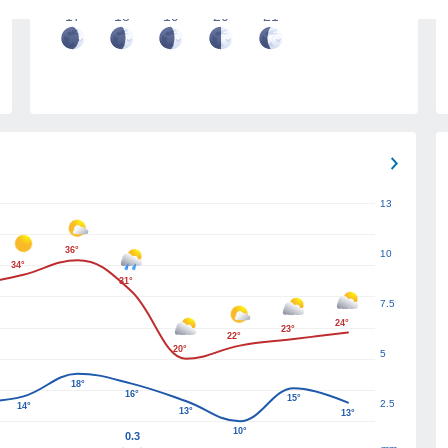
17
18
19
20
21
13
36°
10
34°
31°
7.5
24°
23°
22°
20°
5
18°
16°
15°
2.5
14°
13°
13°
10°
0.3