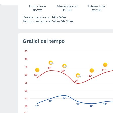
Prima luce
Mezzogiorno
Ultima luce
05:22
13:30
21:36
Durata del giorno
14h 57m
Tempo restante all'alba
5h 11m
Grafici del tempo
45
40
35
33°
31°
31°
30
28°
28°
24°
25
20
17°
15
15°
13°
13°
10
12°
12°