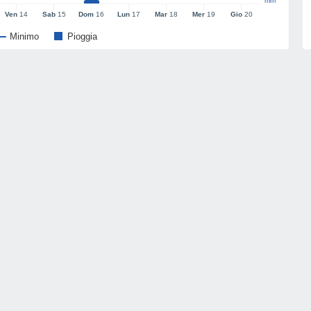
mm
Ven
14
Sab
15
Dom
16
Lun
17
Mar
18
Mer
19
Gio
20
Minimo
Pioggia