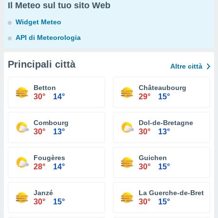
Il Meteo sul tuo sito Web
Widget Meteo
API di Meteorologia
Principali città
Altre città
Betton
Châteaubourg
30°
14°
29°
15°
Combourg
Dol-de-Bretagne
30°
13°
30°
13°
Fougères
Guichen
28°
14°
30°
15°
Janzé
La Guerche-de-Bretagn
30°
15°
30°
15°