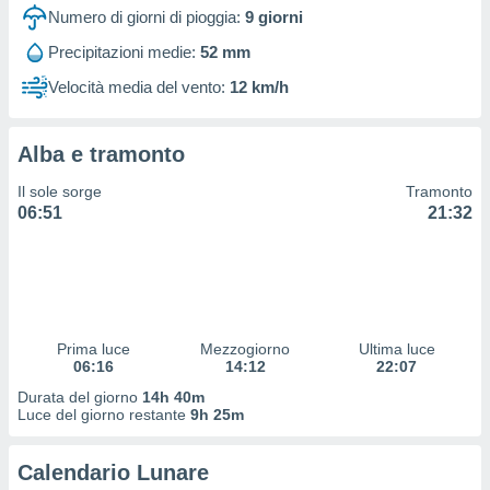
 e
Numero di giorni di pioggia:
9
giorni
ati
 quali la
Precipitazioni medie:
52 mm
a su
Velocità media del vento:
12 km/h
ito web,
IP e
tori di
Alcuni
Alba e tramonto
ro
Il sole sorge
Tramonto
 tuoi dati
06:51
21:32
 sulla
un
e
, al quale
rti. Per
puoi
Prima luce
Mezzogiorno
Ultima luce
il tuo
06:16
14:12
22:07
o o
Durata del giorno
14h 40m
l
Luce del giorno restante
9h 25m
nto dei
ualsiasi
 facendo
Calendario Lunare