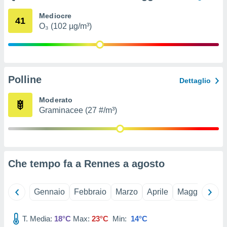
ioni
e
Mediocre
41
à non
O₃ (102 µg/m³)
izzata.
utare
zione dei
 al
Polline
ito Web
Dettaglio
questo
ento
Moderato
 il
Graminacee (27 #/m³)
o
, noi e i
rtner
Che tempo fa a Rennes a
agosto
mo
tori
Gennaio
Febbraio
Marzo
Aprile
Maggio
Giu
o
e simili
T. Media:
18°C
Max:
23°C
Min:
14°C
viare,