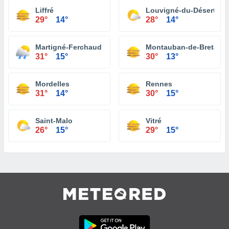
Liffré
Louvigné-du-Désert
29°
14°
28°
14°
Martigné-Ferchaud
Montauban-de-Bretagn
31°
15°
30°
13°
Mordelles
Rennes
31°
14°
30°
15°
Saint-Malo
Vitré
26°
15°
29°
15°