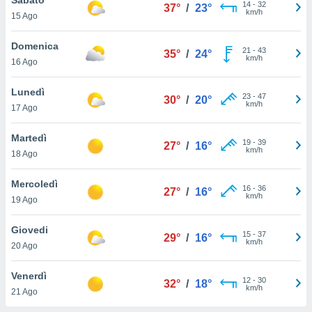
a", è
14
-
32
37°
/
23°
km/h
15 Ago
al sito
ettando
Domenica
21
-
43
35°
/
24°
zione di
km/h
16 Ago
okie,
dei nostri
Lunedì
23
-
47
che ci
30°
/
20°
km/h
17 Ago
no di
 e
e il
Martedì
19
-
39
27°
/
16°
amento
km/h
18 Ago
 Web,
i
Mercoledì
16
-
36
re un
27°
/
16°
km/h
19 Ago
pecifico
arti la
Giovedi
à o
15
-
37
29°
/
16°
km/h
i
20 Ago
zzati
 di esso.
Venerdì
12
-
30
sultare
32°
/
18°
km/h
21 Ago
oni nella