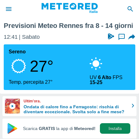
ssima Settimana
Previsioni Meteo Rennes fra 8 - 14 giorni
tiva
rivacy
12:41
Sabato
...
ti di
net
Sereno
net)
27°
i
 da
nisti per
UV
6 Alto
FPS
 che le
Temp. percepita 27°
15-25
ioni
iano di
È
Ultim'ora.
Ondata di calore fino a Ferragosto: rischia di
 a
diventare eccezionale. Svolta solo a fine mese?
ito Web
do le
opzioni:
Scarica
GRATIS
la app di
Meteored!
Installa
 i