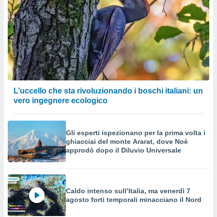
L’uccello che sta rivoluzionando i boschi italiani: un
vero ingegnere ecologico
Gli esperti ispezionano per la prima volta i
ghiacciai del monte Ararat, dove Noè
approdò dopo il Diluvio Universale
Caldo intenso sull’Italia, ma venerdì 7
agosto forti temporali minacciano il Nord