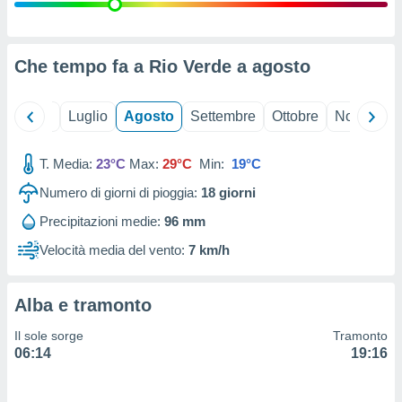
ioni
" o
tra
sui cookie
o sito
Che tempo fa a Rio Verde a
agosto
nostri
Giugno
Luglio
Agosto
Settembre
Ottobre
Novembre
mo il
T. Media:
23°C
Max:
29°C
Min:
19°C
te
ento dei
Numero di giorni di pioggia:
18
giorni
Precipitazioni medie:
96 mm
re
ioni su
Velocità media del vento:
7 km/h
vo e/o
i,
 dati
Alba e tramonto
er la
 della
Il sole sorge
Tramonto
à, creare
06:14
19:16
r la
à
izzata,