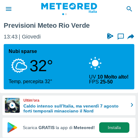
Previsioni Meteo Rio Verde
tiva
rivacy
13:43
Giovedi
...
ti di
net
Nubi sparse
net)
32°
i
 da
nisti per
UV
10 Molto alto!
 che le
Temp. percepita 32°
FPS
25-50
ioni
iano di
È
Ultim’ora
Caldo intenso sull’Italia, ma venerdì 7 agosto
 a
forti temporali minacciano il Nord
ito Web
do le
opzioni:
Scarica
GRATIS
la app di
Meteored!
Installa
 i