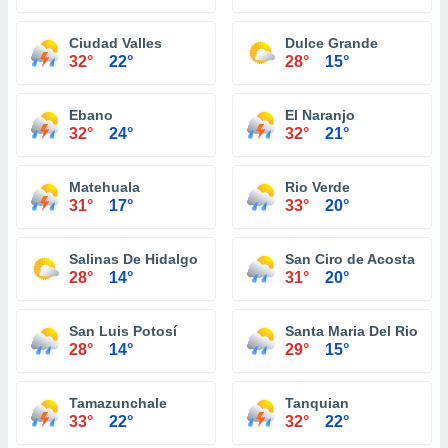
Ciudad Valles
Dulce Grande
32°
22°
28°
15°
Ebano
El Naranjo
32°
24°
32°
21°
Matehuala
Rio Verde
31°
17°
33°
20°
Salinas De Hidalgo
San Ciro de Acosta
28°
14°
31°
20°
San Luis Potosí
Santa Maria Del Rio
28°
14°
29°
15°
Tamazunchale
Tanquian
33°
22°
32°
22°