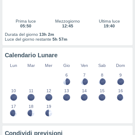
 profili
lezione
cità
izzata,
Prima luce
Mezzogiorno
Ultima luce
fili per
05:50
12:45
19:40
Durata del giorno
13h 2m
izzazione
Luce del giorno restante
5h 57m
nuti,
 profili
Calendario Lunare
lezione
uti
Lun
Mar
Mer
Gio
Ven
Sab
Dom
zzati,
 le
6
7
8
9
ni degli
 misurare
zioni dei
10
11
12
13
14
15
16
,
ere il
17
18
19
so
he o la
ione di
enienti
Condividi previsioni
diverse,