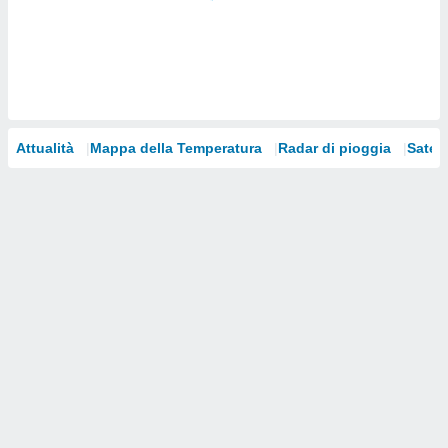
i nostri
artner
Attualità
Mappa della Temperatura
Radar di pioggia
Satelli