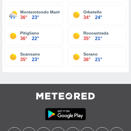
Monterotondo Marittimo
Orbetello
36°
23°
34°
24°
Pitigliano
Roccastrada
36°
22°
35°
21°
Scansano
Sorano
35°
23°
36°
21°