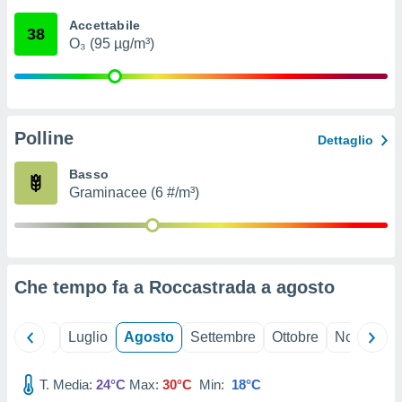
ioni
" o
Accettabile
tra
38
O₃ (95 µg/m³)
sui cookie
o sito
nostri
Polline
Dettaglio
mo il
te
Basso
ento dei
Graminacee (6 #/m³)
re
ioni su
vo e/o
i,
Che tempo fa a Roccastrada a
agosto
 dati
er la
 della
Giugno
Luglio
Agosto
Settembre
Ottobre
Novembre
à, creare
r la
à
T. Media:
24°C
Max:
30°C
Min:
18°C
izzata,