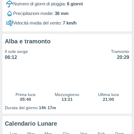
 profili
Numero di giorni di pioggia:
6
giorni
lezione
Precipitazioni medie:
36 mm
cità
izzata,
Velocità media del vento:
7 km/h
fili per
izzazione
Alba e tramonto
nuti,
 profili
Il sole sorge
Tramonto
lezione
06:12
20:29
uti
zzati,
 le
ni degli
 misurare
zioni dei
,
Prima luce
Mezzogiorno
Ultima luce
05:40
13:21
21:00
ere il
Durata del giorno
14h 17m
so
he o la
ione di
Calendario Lunare
enienti
diverse,
Lun
Mar
Mer
Gio
Ven
Sab
Dom