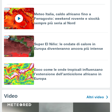
Meteo Italia, caldo africano fino a
Ferragosto: weekend rovente e siccità
sempre più seria al Nord
Super El Niño: le ondate di calore in
Europa diventeranno ancora più intense
Ecco come le onde tropicali influenzano
l’estensione dell’anticiclone africano in
Europa
Video
Altri video