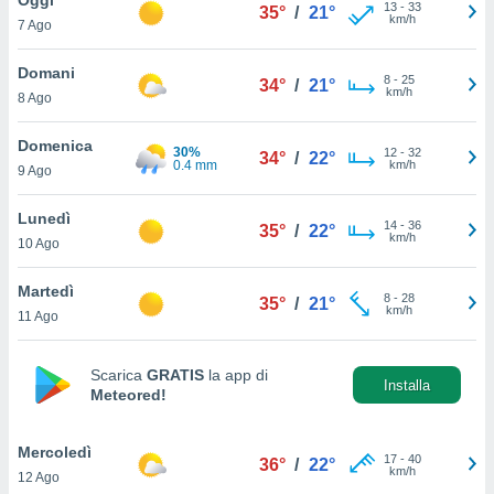
a", è
13
-
33
35°
/
21°
km/h
7 Ago
al sito
ettando
Domani
8
-
25
34°
/
21°
zione di
km/h
8 Ago
okie,
dei nostri
Domenica
30%
12
-
32
che ci
34°
/
22°
0.4 mm
km/h
9 Ago
no di
 e
e il
Lunedì
14
-
36
35°
/
22°
amento
km/h
10 Ago
 Web,
i
Martedì
8
-
28
re un
35°
/
21°
km/h
11 Ago
pecifico
arti la
à o
Scarica
GRATIS
la app di
i
Installa
Meteored!
zzati
 di esso.
sultare
Mercoledì
17
-
40
36°
/
22°
km/h
12 Ago
oni nella