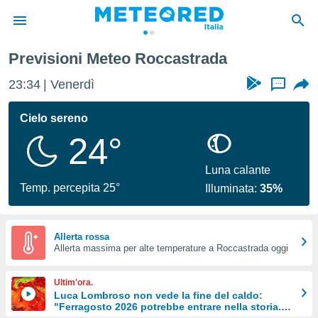
Previsioni Meteo Roccastrada
tiva
rivacy
23:34
Venerdì
...
ti di
net
Cielo sereno
net)
24°
i
 da
nisti per
Luna calante
 che le
Temp. percepita 25°
Illuminata:
35%
ioni
iano di
È
Allerta rossa
 a
Allerta massima per alte temperature a Roccastrada oggi
ito Web
do le
Ultim'ora.
opzioni:
Luca Lombroso non vede la fine del caldo:
"Ferragosto 2026 potrebbe entrare nella storia.
 i