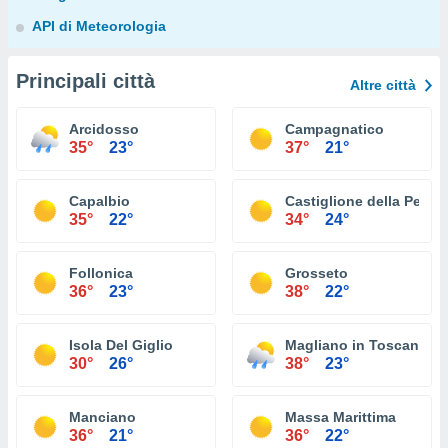
API di Meteorologia
Principali città
Altre città
Arcidosso
Campagnatico
35°
23°
37°
21°
Capalbio
Castiglione della Pesca
35°
22°
34°
24°
Follonica
Grosseto
36°
23°
38°
22°
Isola Del Giglio
Magliano in Toscana
30°
26°
38°
23°
Manciano
Massa Marittima
36°
21°
36°
22°