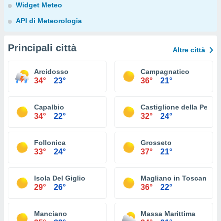
Widget Meteo
API di Meteorologia
Principali città
Altre città
Arcidosso
Campagnatico
34°
23°
36°
21°
Capalbio
Castiglione della Pesca
34°
22°
32°
24°
Follonica
Grosseto
33°
24°
37°
21°
Isola Del Giglio
Magliano in Toscana
29°
26°
36°
22°
Manciano
Massa Marittima