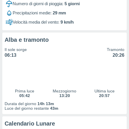
 profili
Numero di giorni di pioggia:
5
giorni
lezione
Precipitazioni medie:
29 mm
cità
izzata,
Velocità media del vento:
9 km/h
fili per
izzazione
Alba e tramonto
nuti,
 profili
Il sole sorge
Tramonto
lezione
06:13
20:26
uti
zzati,
 le
ni degli
 misurare
zioni dei
,
Prima luce
Mezzogiorno
Ultima luce
05:42
13:20
20:57
ere il
Durata del giorno
14h 13m
so
Luce del giorno restante
43m
he o la
ione di
Calendario Lunare
enienti
diverse,