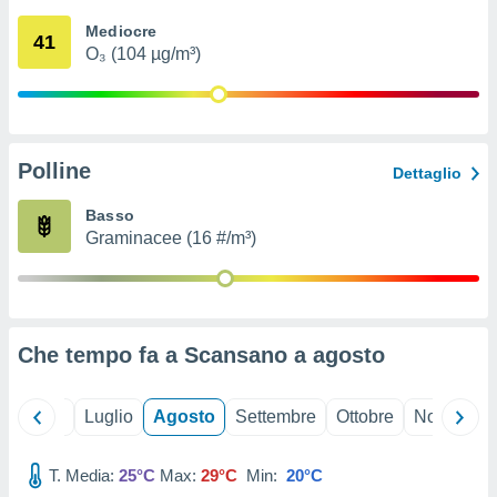
ioni
" o
Mediocre
tra
41
O₃ (104 µg/m³)
sui cookie
o sito
nostri
Polline
Dettaglio
mo il
te
Basso
ento dei
Graminacee (16 #/m³)
re
ioni su
vo e/o
i,
Che tempo fa a Scansano a
agosto
 dati
er la
 della
Giugno
Luglio
Agosto
Settembre
Ottobre
Novembre
à, creare
r la
à
T. Media:
25°C
Max:
29°C
Min:
20°C
izzata,