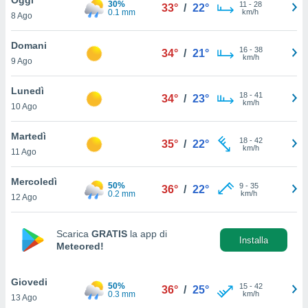
30%
a", è
11
-
28
33°
/
22°
0.1 mm
km/h
8 Ago
al sito
ettando
Domani
16
-
38
34°
/
21°
zione di
km/h
9 Ago
okie,
dei nostri
Lunedì
18
-
41
che ci
34°
/
23°
km/h
10 Ago
no di
 e
e il
Martedì
18
-
42
35°
/
22°
amento
km/h
11 Ago
 Web,
i
Mercoledì
50%
9
-
35
re un
36°
/
22°
0.2 mm
km/h
12 Ago
pecifico
arti la
à o
Scarica
GRATIS
la app di
i
Installa
Meteored!
zzati
 di esso.
sultare
Giovedi
50%
15
-
42
36°
/
25°
0.3 mm
km/h
13 Ago
oni nella