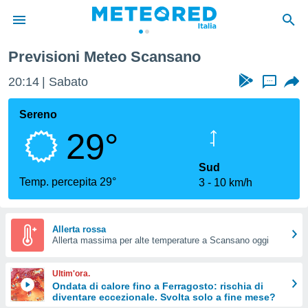
Previsioni Meteo Scansano
tiva
rivacy
20:15
Sabato
...
ti di
net
Sereno
net)
29°
i
 da
nisti per
Sud
 che le
Temp. percepita 29°
3
10 km/h
ioni
iano di
È
Allerta rossa
 a
Allerta massima per alte temperature a Scansano oggi
ito Web
do le
Ultim'ora.
opzioni:
Ondata di calore fino a Ferragosto: rischia di
diventare eccezionale. Svolta solo a fine mese?
 i