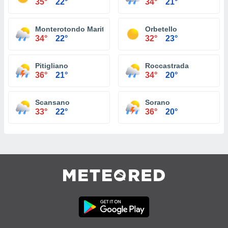
35°
22°
34°
21°
Monterotondo Marittimo
Orbetello
34°
22°
32°
23°
Pitigliano
Roccastrada
36°
21°
34°
20°
Scansano
Sorano
33°
22°
36°
20°