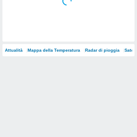
i nostri
artner
Attualità
Mappa della Temperatura
Radar di pioggia
Satelli