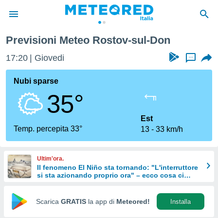
Previsioni Meteo Rostov-sul-Don
tiva
rivacy
17:21
Giovedi
...
ti di
net
Nubi sparse
net)
35°
i
 da
nisti per
Est
 che le
Temp. percepita 33°
13
33 km/h
ioni
iano di
È
Ultim'ora.
Il fenomeno El Niño sta tornando: "L'interruttore
 a
si sta azionando proprio ora" – ecco cosa ci
ito Web
aspetta in inverno
do le
opzioni:
Scarica
GRATIS
la app di
Meteored!
Installa
 i