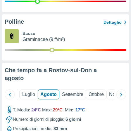
ioni
" o
tra
sui cookie
o sito
Polline
Dettaglio
Basso
nostri
Graminacee (9 #/m³)
mo il
te
ento dei
Che tempo fa a Rostov-sul-Don a
re
agosto
ioni su
vo e/o
i,
Giugno
Luglio
Agosto
Settembre
Ottobre
Novembre
 dati
er la
 della
T. Media:
24°C
Max:
29°C
Min:
17°C
à, creare
r la
Numero di giorni di pioggia:
6
giorni
à
izzata,
Precipitazioni medie:
33 mm