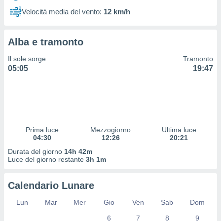
 profili
Velocità media del vento:
12 km/h
lezione
cità
izzata,
Alba e tramonto
fili per
Il sole sorge
Tramonto
izzazione
05:05
19:47
nuti,
 profili
lezione
uti
zzati,
 le
ni degli
Prima luce
Mezzogiorno
Ultima luce
 misurare
04:30
12:26
20:21
zioni dei
Durata del giorno
14h 42m
,
Luce del giorno restante
3h 1m
ere il
so
Calendario Lunare
he o la
ione di
Lun
Mar
Mer
Gio
Ven
Sab
Dom
enienti
6
7
8
9
diverse,