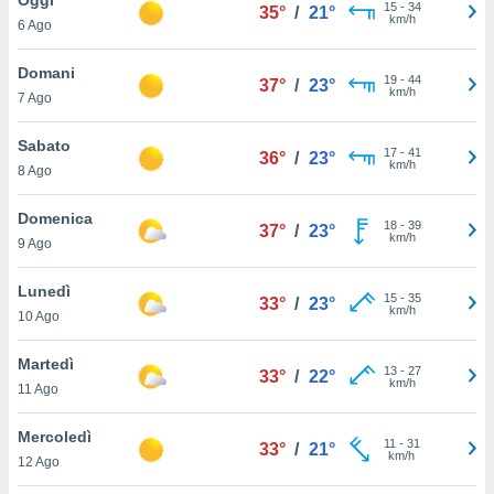
a", è
15
-
34
35°
/
21°
km/h
6 Ago
al sito
ettando
Domani
19
-
44
37°
/
23°
zione di
km/h
7 Ago
okie,
dei nostri
Sabato
17
-
41
che ci
36°
/
23°
km/h
8 Ago
no di
 e
e il
Domenica
18
-
39
37°
/
23°
amento
km/h
9 Ago
 Web,
i
Lunedì
15
-
35
re un
33°
/
23°
km/h
10 Ago
pecifico
arti la
Martedì
à o
13
-
27
33°
/
22°
km/h
i
11 Ago
zzati
 di esso.
Mercoledì
11
-
31
sultare
33°
/
21°
km/h
12 Ago
oni nella