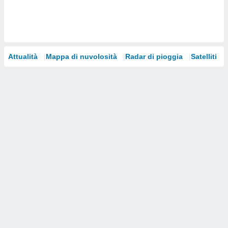
i nostri
artner
Attualità
Mappa di nuvolosità
Radar di pioggia
Satelliti