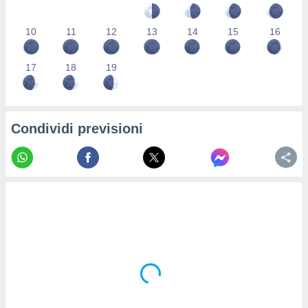
re e
e i
10
11
12
13
14
15
16
tilizzare
ati per la
e dei
17
18
19
.
izzazione
Condividi previsioni
azione
o la
e del
vo,
à e
i
zzati,
one delle
ni dei
 e degli
 ricerche
ico,
di