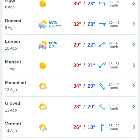
a", è
18
-
37
36°
/
23°
km/h
8 Ago
al sito
ettando
Domani
50%
20
-
43
32°
/
23°
zione di
0.9 mm
km/h
9 Ago
okie,
dei nostri
Lunedì
60%
22
-
46
che ci
29°
/
22°
0.3 mm
km/h
10 Ago
no di
 e
e il
Martedì
16
-
37
30°
/
21°
amento
km/h
11 Ago
 Web,
i
Mercoledì
14
-
44
re un
34°
/
20°
km/h
12 Ago
pecifico
arti la
Giovedi
à o
15
-
35
28°
/
20°
km/h
i
13 Ago
zzati
 di esso.
Venerdì
13
-
29
sultare
26°
/
18°
km/h
14 Ago
oni nella