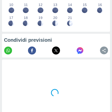
re e
10
11
12
13
14
15
16
e i
tilizzare
17
18
19
20
21
ati per la
e dei
.
Condividi previsioni
izzazione
azione
o la
e del
vo,
à e
i
zzati,
one delle
ni dei
 e degli
 ricerche
ico,
di