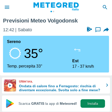
Previsioni Meteo Volgodonsk
tiva
rivacy
12:42
Sabato
...
ti di
net
Sereno
net)
35°
i
 da
nisti per
Est
 che le
Temp. percepita 33°
17
37 km/h
ioni
iano di
È
Ultim'ora.
Ondata di calore fino a Ferragosto: rischia di
 a
diventare eccezionale. Svolta solo a fine mese?
ito Web
do le
opzioni:
Scarica
GRATIS
la app di
Meteored!
Installa
 i