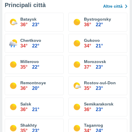
Principali città
Altre città
Bataysk
Bystrogorsky
36°
23°
36°
22°
Chertkovo
Gukovo
34°
22°
34°
21°
Millerovo
Morozovsk
35°
22°
37°
23°
Remontnoye
Rostov-sul-Don
36°
20°
35°
23°
Salsk
Semikarakorsk
36°
21°
36°
23°
Shakhty
Taganrog
35°
23°
34°
24°