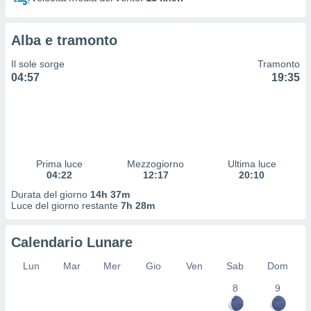
 profili
lezione
cità
Alba e tramonto
izzata,
fili per
Il sole sorge
Tramonto
04:57
19:35
izzazione
nuti,
 profili
lezione
uti
zzati,
Prima luce
Mezzogiorno
Ultima luce
 le
04:22
12:17
20:10
ni degli
 misurare
Durata del giorno
14h 37m
zioni dei
Luce del giorno restante
7h 28m
,
ere il
Calendario Lunare
so
Lun
Mar
Mer
Gio
Ven
Sab
Dom
he o la
ione di
8
9
enienti
diverse,