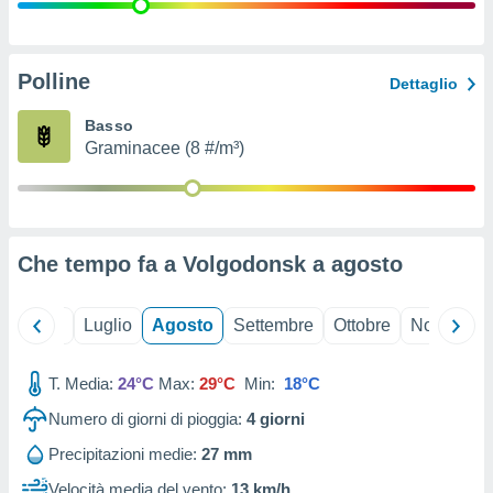
ioni
" o
tra
sui cookie
o sito
Polline
Dettaglio
Basso
nostri
Graminacee (8 #/m³)
mo il
te
ento dei
Che tempo fa a Volgodonsk a
agosto
re
ioni su
vo e/o
Giugno
Luglio
Agosto
Settembre
Ottobre
Novembre
i,
 dati
er la
T. Media:
24°C
Max:
29°C
Min:
18°C
 della
Numero di giorni di pioggia:
4
giorni
à, creare
r la
Precipitazioni medie:
27 mm
à
izzata,
Velocità media del vento:
13 km/h