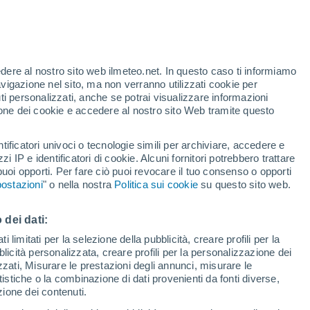
Allerta gialla
Allerta moderata per alte
temperature a Roubaix oggi
edere al nostro sito web ilmeteo.net. In questo caso ti informiamo
h
avigazione nel sito, ma non verranno utilizzati cookie per
i personalizzati, anche se potrai visualizzare informazioni
azione dei cookie e accedere al nostro sito Web tramite questo
tificatori univoci o tecnologie simili per archiviare, accedere e
e?
zzi IP e identificatori di cookie. Alcuni fornitori potrebbero trattare
 puoi opporti. Per fare ciò puoi revocare il tuo consenso o opporti
di pioggia
Satelliti
Modelli
ostazioni
" o nella nostra
Politica sui cookie
su questo sito web.
 dei dati:
Martedì
Mercoledì
Giovedi
Venerdì
 limitati per la selezione della pubblicità, creare profili per la
bblicità personalizzata, creare profili per la personalizzazione dei
11 Ago
12 Ago
13 Ago
14 Ago
izzati, Misurare le prestazioni degli annunci, misurare le
istiche o la combinazione di dati provenienti da fonti diverse,
ezione dei contenuti.