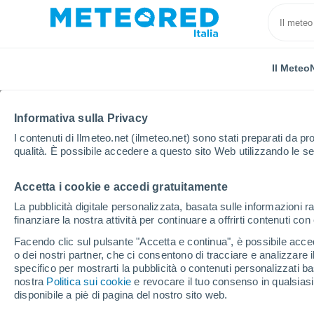
Il Meteo
Informativa sulla Privacy
I contenuti di Ilmeteo.net (ilmeteo.net) sono stati preparati da pro
qualità. È possibile accedere a questo sito Web utilizzando le se
Accetta i cookie e accedi gratuitamente
Home
Francia
Alta Francia
Nord
Roubaix
La pubblicità digitale personalizzata, basata sulle informazioni ra
finanziare la nostra attività per continuare a offrirti contenuti co
Previsioni Meteo Roub
Facendo clic sul pulsante "Accetta e continua", è possibile accede
o dei nostri partner, che ci consentono di tracciare e analizzare
15:23
Sabato
specifico per mostrarti la pubblicità o contenuti personalizzati b
nostra
Politica sui cookie
e revocare il tuo consenso in qualsia
disponibile a piè di pagina del nostro sito web.
Nubi sparse