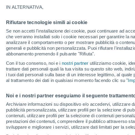
26°
IN ALTERNATIVA,
Rifiutare tecnologie simili ai cookie
Est
Se non accetti l'installazione dei cookie, puoi continuare ad acc
Temp. percepita 26°
9
-
27 km/
che verranno installati solo i cookie necessari per garantire la n
analizzare il comportamento o per mostrare pubblicità o contenut
generali e pubblicità non personalizzata. Puoi rifiutare l'install
abbonamento premendo il pulsante "Rifiuta".
Ultim'ora.
Ondata di calore fino a Ferragosto: rischia di
Con il tuo consenso, noi e i
nostri partner
utilizziamo cookie, iden
diventare eccezionale. Svolta solo a fine mes
trattare dati personali quali la tua visita su questo sito web, indiri
i tuoi dati personali sulla base di un interesse legittimo, al quale
Il Meteo 1 - 7
Attualità
Mappa di nuvolosità
Radar 
al trattamento dei dati in qualsiasi momento facendo clic su "
Imp
Noi e i nostri partner eseguiamo il seguente trattamento
Domani
Lunedì
Oggi
Archiviare informazioni su dispositivo e/o accedervi, utilizzare dati
pubblicità personalizzata, utilizzare profili per la selezione di pu
9 Ago
10 Ago
8 Ago
contenuti, utilizzare profili per la selezione di contenuti personal
prestazioni dei contenuti, comprendere il pubblico attraverso stat
sviluppare e migliorare i servizi, utilizzare dati limitati per la sel