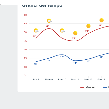
Grafici del tempo
40
35
32°
32°
29°
30
27°
27°
25°
25
20
17°
17°
15
15°
15°
14°
13°
10
°C
Sab
8
Dom
9
Lun
10
Mar
11
Mer
12
Gio
13
Massimo