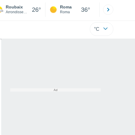
Roubaix
Roma
Milano
26°
36°
Arrondissement of Lille
Roma
Milano
°C