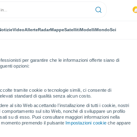
Notizie
Video
Allerte
Radar
Mappe
Satelliti
Modelli
Mondo
Sci
fessionisti per garantire che le informazioni offerte siano di
guenti opzioni:
ccolte tramite cookie o tecnologie simili, ci consente di
n elevati standard di qualità senza alcun costo.
aix
re al sito Web accettando l'installazione di tutti i cookie, nostri
 il comportamento sul sito Web, nonché di sviluppare un profilo
...
asati su di esso. Puoi consultare maggiori informazioni nella
si momento premendo il pulsante
Impostazioni cookie
che appare
Per ora
Intervalli nuvolosi nelle prossime
ore