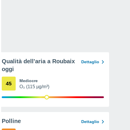
Qualità dell'aria a Roubaix
Dettaglio
oggi
Mediocre
45
O₃ (115 µg/m³)
Polline
Dettaglio