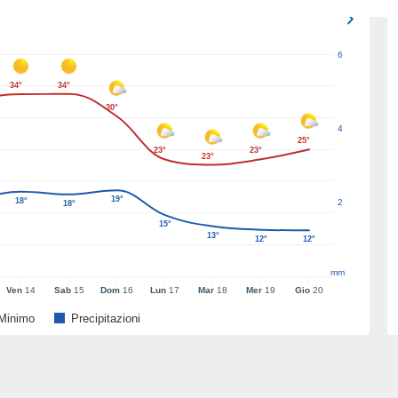
6
34°
34°
30°
4
25°
23°
23°
23°
19°
18°
2
18°
15°
13°
12°
12°
mm
Ven
14
Sab
15
Dom
16
Lun
17
Mar
18
Mer
19
Gio
20
Minimo
Precipitazioni