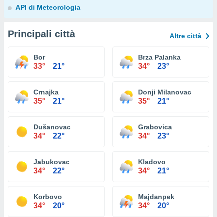
API di Meteorologia
Principali città
Altre città
Bor
Brza Palanka
33°
21°
34°
23°
Crnajka
Donji Milanovac
35°
21°
35°
21°
Dušanovac
Grabovica
34°
22°
34°
23°
Jabukovac
Kladovo
34°
22°
34°
21°
Korbovo
Majdanpek
34°
20°
34°
20°