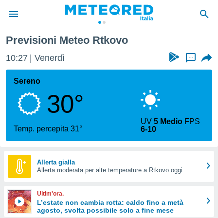
Previsioni Meteo Rtkovo
tiva
rivacy
10:27
Venerdì
...
ti di
net
Sereno
net)
30°
i
 da
nisti per
UV
5 Medio
FPS
 che le
Temp. percepita 31°
6-10
ioni
iano di
È
Allerta gialla
 a
Allerta moderata per alte temperature a Rtkovo oggi
ito Web
do le
Ultim'ora.
opzioni:
L’estate non cambia rotta: caldo fino a metà
agosto, svolta possibile solo a fine mese
 i