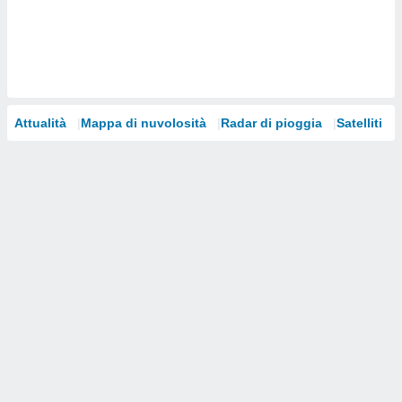
i nostri
artner
Attualità
Mappa di nuvolosità
Radar di pioggia
Satelliti