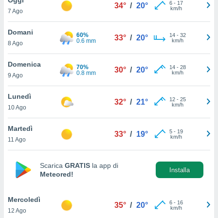
a", è
6
-
17
34°
/
20°
km/h
7 Ago
al sito
ettando
Domani
60%
14
-
32
33°
/
20°
zione di
0.6 mm
km/h
8 Ago
okie,
dei nostri
Domenica
70%
14
-
28
che ci
30°
/
20°
0.8 mm
km/h
9 Ago
no di
 e
e il
Lunedì
12
-
25
32°
/
21°
amento
km/h
10 Ago
 Web,
i
Martedì
5
-
19
re un
33°
/
19°
km/h
11 Ago
pecifico
arti la
à o
Scarica
GRATIS
la app di
i
Installa
Meteored!
zzati
 di esso.
sultare
Mercoledì
6
-
16
35°
/
20°
km/h
12 Ago
oni nella