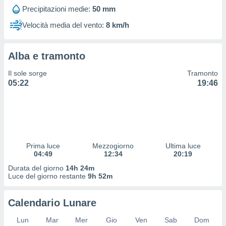
 profili
Precipitazioni medie:
50 mm
lezione
cità
Velocità media del vento:
8 km/h
izzata,
fili per
Alba e tramonto
izzazione
nuti,
Il sole sorge
Tramonto
 profili
05:22
19:46
lezione
uti
zzati,
 le
ni degli
 misurare
Prima luce
Mezzogiorno
Ultima luce
zioni dei
04:49
12:34
20:19
,
ere il
Durata del giorno
14h 24m
Luce del giorno restante
9h 52m
so
he o la
Calendario Lunare
ione di
enienti
Lun
Mar
Mer
Gio
Ven
Sab
Dom
diverse,