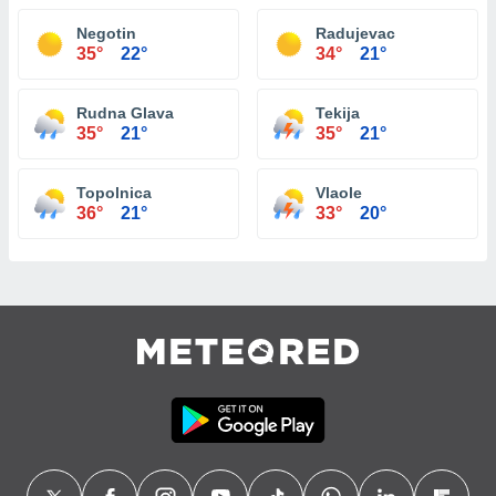
Negotin
Radujevac
35°
22°
34°
21°
Rudna Glava
Tekija
35°
21°
35°
21°
Topolnica
Vlaole
36°
21°
33°
20°