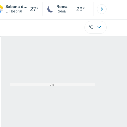
Sabana de la Mar
Roma
Milano
27°
28°
El Hospital
Roma
Milano
°C