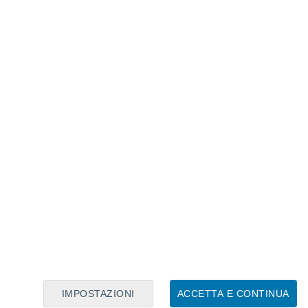
Calendario Lunare
Lun
Mar
Mer
Gio
Ven
Sab
Dom
5
6
7
8
9
10
11
12
13
14
15
16
17
18
IMPOSTAZIONI
ACCETTA E CONTINUA