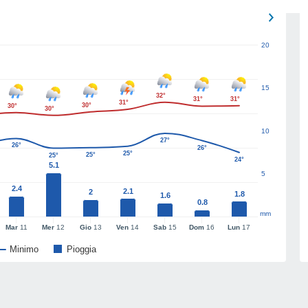
20
15
32°
31°
31°
31°
30°
30°
30°
10
27°
26°
26°
25°
25°
25°
24°
5.1
5
2.4
2.1
2
1.8
1.6
0.8
mm
Mar
11
Mer
12
Gio
13
Ven
14
Sab
15
Dom
16
Lun
17
Minimo
Pioggia