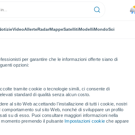
Notizie
Video
Allerte
Radar
Mappe
Satelliti
Modelli
Mondo
Sci
fessionisti per garantire che le informazioni offerte siano di
guenti opzioni:
na de la Mar
ccolte tramite cookie o tecnologie simili, ci consente di
n elevati standard di qualità senza alcun costo.
a de la Mar
re al sito Web accettando l'installazione di tutti i cookie, nostri
 il comportamento sul sito Web, nonché di sviluppare un profilo
...
asati su di esso. Puoi consultare maggiori informazioni nella
si momento premendo il pulsante
Impostazioni cookie
che appare
Per ora
Piogge deboli nelle prossime ore