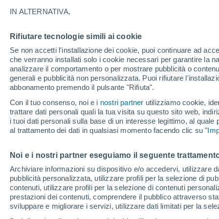
27°
IN ALTERNATIVA,
Rifiutare tecnologie simili ai cookie
30%
Se non accetti l'installazione dei cookie, puoi continuare ad acc
Temp. percepita 29°
0.1 mm
che verranno installati solo i cookie necessari per garantire la n
analizzare il comportamento o per mostrare pubblicità o contenut
generali e pubblicità non personalizzata. Puoi rifiutare l'install
abbonamento premendo il pulsante "Rifiuta".
Ultim'ora.
L'Organizzazione Meteorologica Mondiale
Con il tuo consenso, noi e i
nostri partner
utilizziamo cookie, iden
conferma: "El Niño sta raggiungendo un'inten
trattare dati personali quali la tua visita su questo sito web, indiri
mai vista da diversi anni"
i tuoi dati personali sulla base di un interesse legittimo, al quale
Il Meteo 1 - 7
Attualità
Mappa di pioggia
Radar di 
al trattamento dei dati in qualsiasi momento facendo clic su "
Imp
Noi e i nostri partner eseguiamo il seguente trattamento
Domani
Venerdì
Oggi
Archiviare informazioni su dispositivo e/o accedervi, utilizzare dati
pubblicità personalizzata, utilizzare profili per la selezione di pu
6 Ago
7 Ago
5 Ago
contenuti, utilizzare profili per la selezione di contenuti personal
prestazioni dei contenuti, comprendere il pubblico attraverso stat
sviluppare e migliorare i servizi, utilizzare dati limitati per la sel
90%
70%
80%