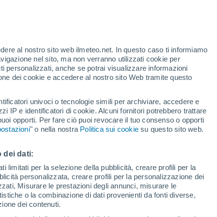
edere al nostro sito web ilmeteo.net. In questo caso ti informiamo
avigazione nel sito, ma non verranno utilizzati cookie per
i personalizzati, anche se potrai visualizzare informazioni
azione dei cookie e accedere al nostro sito Web tramite questo
tificatori univoci o tecnologie simili per archiviare, accedere e
sità
zzi IP e identificatori di cookie. Alcuni fornitori potrebbero trattare
 puoi opporti. Per fare ciò puoi revocare il tuo consenso o opporti
pioggia
Satelliti
Modelli
ostazioni
" o nella nostra
Politica sui cookie
su questo sito web.
 dei dati:
Sabato
Domenica
Lunedì
Martedì
 limitati per la selezione della pubblicità, creare profili per la
bblicità personalizzata, creare profili per la personalizzazione dei
8 Ago
9 Ago
10 Ago
11 Ago
izzati, Misurare le prestazioni degli annunci, misurare le
istiche o la combinazione di dati provenienti da fonti diverse,
ezione dei contenuti.
70%
90%
90%
90%