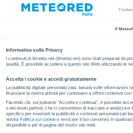
Il Meteo
Informativa sulla Privacy
I contenuti di Ilmeteo.net (ilmeteo.net) sono stati preparati da pro
qualità. È possibile accedere a questo sito Web utilizzando le se
Accetta i cookie e accedi gratuitamente
Home
Repubblica Dominicana
Hato Major
Saba
La pubblicità digitale personalizzata, basata sulle informazioni ra
finanziare la nostra attività per continuare a offrirti contenuti co
Previsioni Meteo Saban
Facendo clic sul pulsante "Accetta e continua", è possibile accede
o dei nostri partner, che ci consentono di tracciare e analizzare
18:41
Mercoledì
specifico per mostrarti la pubblicità o contenuti personalizzati b
nostra
Politica sui cookie
e revocare il tuo consenso in qualsia
disponibile a piè di pagina del nostro sito web.
Pioggia debole