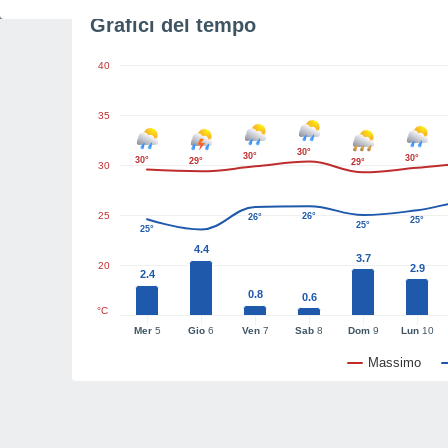
Grafici del tempo
40
35
30°
30°
30°
30°
29°
29°
30
25
26°
26°
25°
25°
25°
4.4
3.7
20
2.9
2.4
0.8
0.6
°C
Mer
5
Gio
6
Ven
7
Sab
8
Dom
9
Lun
10
Massimo