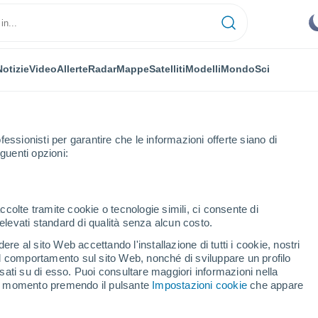
Notizie
Video
Allerte
Radar
Mappe
Satelliti
Modelli
Mondo
Sci
fessionisti per garantire che le informazioni offerte siano di
guenti opzioni:
t-Marcet
ccolte tramite cookie o tecnologie simili, ci consente di
n elevati standard di qualità senza alcun costo.
-Marcet
re al sito Web accettando l'installazione di tutti i cookie, nostri
 il comportamento sul sito Web, nonché di sviluppare un profilo
...
asati su di esso. Puoi consultare maggiori informazioni nella
si momento premendo il pulsante
Impostazioni cookie
che appare
Per ora
Cielo sereno nelle prossime ore