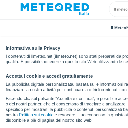
Il Meteo
Informativa sulla Privacy
I contenuti di Ilmeteo.net (ilmeteo.net) sono stati preparati da pro
qualità. È possibile accedere a questo sito Web utilizzando le se
Accetta i cookie e accedi gratuitamente
Home
Francia
Occitania
Alta Garonna
Sain
La pubblicità digitale personalizzata, basata sulle informazioni ra
finanziare la nostra attività per continuare a offrirti contenuti co
Previsioni Meteo Saint
Facendo clic sul pulsante "Accetta e continua", è possibile accede
o dei nostri partner, che ci consentono di tracciare e analizzare
22:18
Venerdì
specifico per mostrarti la pubblicità o contenuti personalizzati b
nostra
Politica sui cookie
e revocare il tuo consenso in qualsia
disponibile a piè di pagina del nostro sito web.
Cielo sereno