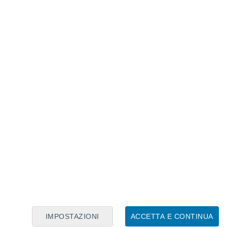
Calendario Lunare
Lun
Mar
Mer
Gio
Ven
Sab
Dom
7
8
9
10
11
12
13
14
15
16
17
18
19
20
IMPOSTAZIONI
ACCETTA E CONTINUA