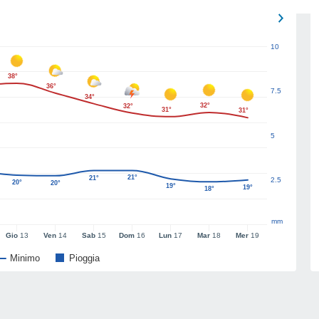
10
38°
36°
7.5
34°
32°
32°
31°
31°
5
21°
21°
2.5
20°
20°
19°
19°
18°
mm
Gio
13
Ven
14
Sab
15
Dom
16
Lun
17
Mar
18
Mer
19
Minimo
Pioggia