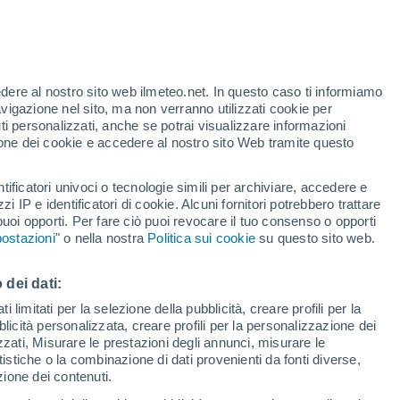
te
edere al nostro sito web ilmeteo.net. In questo caso ti informiamo
35%
avigazione nel sito, ma non verranno utilizzati cookie per
i personalizzati, anche se potrai visualizzare informazioni
azione dei cookie e accedere al nostro sito Web tramite questo
tificatori univoci o tecnologie simili per archiviare, accedere e
.
zzi IP e identificatori di cookie. Alcuni fornitori potrebbero trattare
 puoi opporti. Per fare ciò puoi revocare il tuo consenso o opporti
adar di pioggia
Satelliti
Modelli
ostazioni
" o nella nostra
Politica sui cookie
su questo sito web.
 dei dati:
Lunedì
Martedì
Mercoledì
Giovedi
 limitati per la selezione della pubblicità, creare profili per la
bblicità personalizzata, creare profili per la personalizzazione dei
10 Ago
11 Ago
12 Ago
13 Ago
izzati, Misurare le prestazioni degli annunci, misurare le
istiche o la combinazione di dati provenienti da fonti diverse,
ezione dei contenuti.
60%