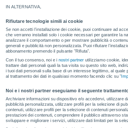
26°
IN ALTERNATIVA,
Rifiutare tecnologie simili ai cookie
Luna calan
Se non accetti l'installazione dei cookie, puoi continuare ad acc
Illuminata:
Temp. percepita 27°
che verranno installati solo i cookie necessari per garantire la n
analizzare il comportamento o per mostrare pubblicità o contenut
generali e pubblicità non personalizzata. Puoi rifiutare l'install
abbonamento premendo il pulsante "Rifiuta".
Ultim'ora.
Luca Lombroso non vede la fine del caldo:
Con il tuo consenso, noi e i
nostri partner
utilizziamo cookie, iden
"Ferragosto 2026 potrebbe entrare nella storia
trattare dati personali quali la tua visita su questo sito web, indiri
Ecco perché."
i tuoi dati personali sulla base di un interesse legittimo, al quale
Il Meteo 1 - 7
Attualità
Mappa della Temperatura
R
al trattamento dei dati in qualsiasi momento facendo clic su "
Imp
Noi e i nostri partner eseguiamo il seguente trattamento
Domani
Domenica
Oggi
Archiviare informazioni su dispositivo e/o accedervi, utilizzare dati
pubblicità personalizzata, utilizzare profili per la selezione di pu
8 Ago
9 Ago
7 Ago
contenuti, utilizzare profili per la selezione di contenuti personal
prestazioni dei contenuti, comprendere il pubblico attraverso stat
sviluppare e migliorare i servizi, utilizzare dati limitati per la sel
60%