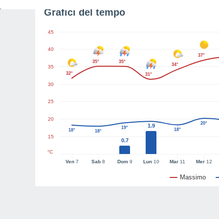
Grafici del tempo
45
40
37°
35°
35°
34°
35
32°
31°
30
25
20
20°
1.9
19°
18°
18°
18°
15
0.7
°C
Ven
7
Sab
8
Dom
9
Lun
10
Mar
11
Mer
12
Massimo