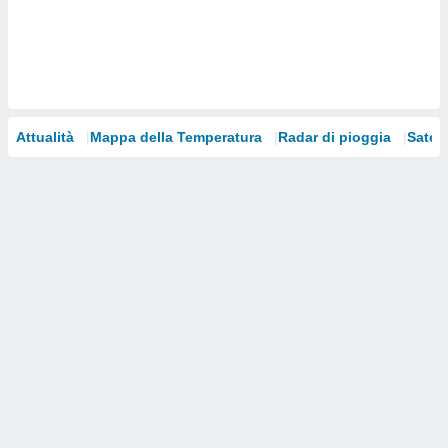
i nostri
artner
Attualità
Mappa della Temperatura
Radar di pioggia
Satelli