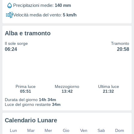
 profili
Precipitazioni medie:
140 mm
lezione
cità
Velocità media del vento:
5 km/h
izzata,
fili per
Alba e tramonto
izzazione
nuti,
Il sole sorge
Tramonto
 profili
06:24
20:58
lezione
uti
zzati,
 le
ni degli
 misurare
Prima luce
Mezzogiorno
Ultima luce
zioni dei
05:51
13:42
21:32
,
ere il
Durata del giorno
14h 34m
Luce del giorno restante
34m
so
he o la
Calendario Lunare
ione di
enienti
Lun
Mar
Mer
Gio
Ven
Sab
Dom
diverse,