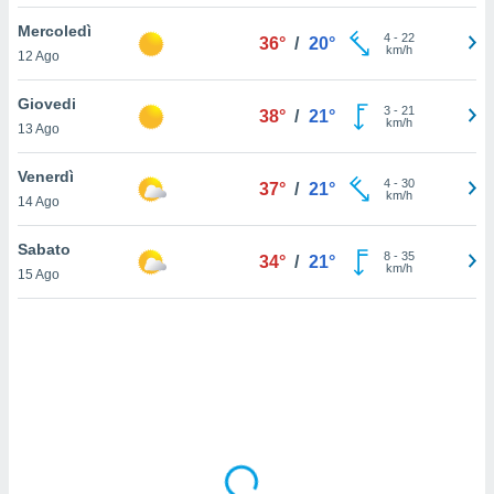
Mercoledì
sui cookie
4
-
22
36°
/
20°
km/h
12 Ago
e il tuo
 in
Giovedi
3
-
21
38°
/
21°
o
km/h
13 Ago
 il
Venerdì
azioni
4
-
30
37°
/
21°
km/h
14 Ago
kie
re
le a piè
Sabato
8
-
35
34°
/
21°
 del
km/h
15 Ago
to web.
ATIVA,
e
gie
i cookie
ccetti
zione dei