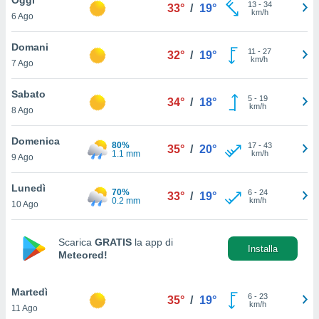
a", è
13
-
34
33°
/
19°
km/h
6 Ago
al sito
ettando
Domani
11
-
27
32°
/
19°
zione di
km/h
7 Ago
okie,
dei nostri
Sabato
5
-
19
che ci
34°
/
18°
km/h
8 Ago
no di
 e
e il
Domenica
80%
17
-
43
35°
/
20°
amento
1.1 mm
km/h
9 Ago
 Web,
i
Lunedì
70%
6
-
24
re un
33°
/
19°
0.2 mm
km/h
10 Ago
pecifico
arti la
à o
Scarica
GRATIS
la app di
i
Installa
Meteored!
zzati
 di esso.
sultare
Martedì
6
-
23
35°
/
19°
km/h
11 Ago
oni nella