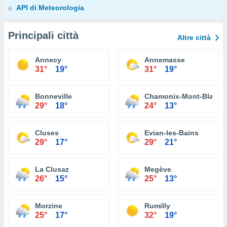
API di Meteorologia
Principali città
Altre città
Annecy
Annemasse
31°
19°
31°
19°
Bonneville
Chamonix-Mont-Blanc
29°
18°
24°
13°
Cluses
Evian-les-Bains
29°
17°
29°
21°
La Clusaz
Megève
26°
15°
25°
13°
Morzine
Rumilly
25°
17°
32°
19°