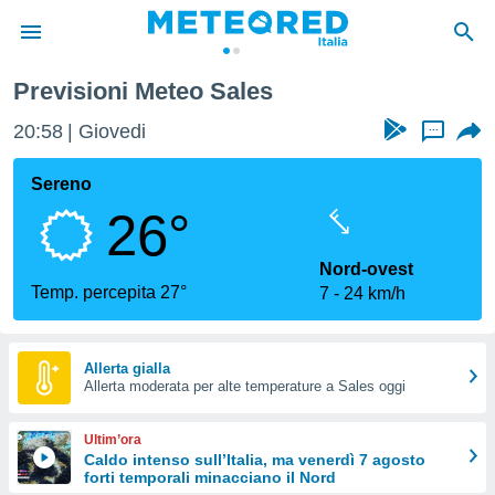
Previsioni Meteo Sales
tiva
rivacy
20:58
Giovedi
...
ti di
net
Sereno
net)
26°
i
 da
nisti per
Nord-ovest
 che le
Temp. percepita 27°
7
24 km/h
ioni
iano di
È
Allerta gialla
 a
Allerta moderata per alte temperature a Sales oggi
ito Web
do le
Ultim’ora
opzioni:
Caldo intenso sull’Italia, ma venerdì 7 agosto
forti temporali minacciano il Nord
 i