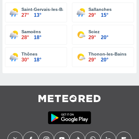
Saint-Gervais-les-Bains
Sallanches
27°
13°
29°
15°
Samoëns
Sciez
28°
18°
29°
20°
Thônes
Thonon-les-Bains
30°
18°
29°
20°