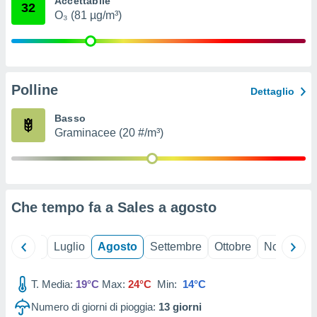
Accettabile
32
ioni
" o
O₃ (81 µg/m³)
tra
sui cookie
o sito
Polline
nostri
Dettaglio
mo il
Basso
te
Graminacee (20 #/m³)
ento dei
re
ioni su
vo e/o
Che tempo fa a Sales a
agosto
i,
 dati
er la
Giugno
Luglio
Agosto
Settembre
Ottobre
Novembre
 della
à, creare
r la
T. Media:
19°C
Max:
24°C
Min:
14°C
à
Numero di giorni di pioggia:
13
giorni
izzata,