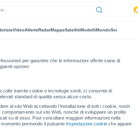
Notizie
Video
Allerte
Radar
Mappe
Satelliti
Modelli
Mondo
Sci
fessionisti per garantire che le informazioni offerte siano di
guenti opzioni:
ccolte tramite cookie o tecnologie simili, ci consente di
n elevati standard di qualità senza alcun costo.
ntonio (Messico)
re al sito Web accettando l'installazione di tutti i cookie, nostri
 il comportamento sul sito Web, nonché di sviluppare un profilo
...
asati su di esso. Puoi consultare maggiori informazioni nella
si momento premendo il pulsante
Impostazioni cookie
che appare
Per ora
Caldo umido afoso nelle
prossime ore