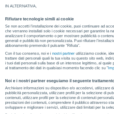
32°
IN ALTERNATIVA,
Rifiutare tecnologie simili ai cookie
UV
9 Molto
Se non accetti l'installazione dei cookie, puoi continuare ad acc
Temp. percepita 35°
FPS
25-50
che verranno installati solo i cookie necessari per garantire la n
analizzare il comportamento o per mostrare pubblicità o contenut
generali e pubblicità non personalizzata. Puoi rifiutare l'install
abbonamento premendo il pulsante "Rifiuta".
Ultim'ora.
Luca Lombroso non vede la fine del caldo:
Con il tuo consenso, noi e i
nostri partner
utilizziamo cookie, iden
"Ferragosto 2026 potrebbe entrare nella storia
trattare dati personali quali la tua visita su questo sito web, indiri
Ecco perché."
i tuoi dati personali sulla base di un interesse legittimo, al quale
Il Meteo 1 - 7
Attualità
Mappa di nuvolosità
Radar 
al trattamento dei dati in qualsiasi momento facendo clic su "
Imp
Noi e i nostri partner eseguiamo il seguente trattamento
Domani
Domenica
Oggi
Archiviare informazioni su dispositivo e/o accedervi, utilizzare dati
pubblicità personalizzata, utilizzare profili per la selezione di pu
8 Ago
9 Ago
7 Ago
contenuti, utilizzare profili per la selezione di contenuti personal
prestazioni dei contenuti, comprendere il pubblico attraverso stat
sviluppare e migliorare i servizi, utilizzare dati limitati per la sel
80%
70%
80%