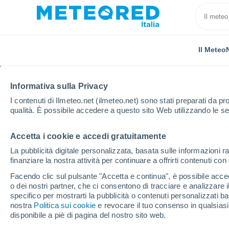
Il Meteo
Informativa sulla Privacy
I contenuti di Ilmeteo.net (ilmeteo.net) sono stati preparati da pro
qualità. È possibile accedere a questo sito Web utilizzando le se
Accetta i cookie e accedi gratuitamente
Home
Messico
Stato di Campeche
San Antonio
La pubblicità digitale personalizzata, basata sulle informazioni ra
finanziare la nostra attività per continuare a offrirti contenuti co
Previsioni Meteo San A
Facendo clic sul pulsante "Accetta e continua", è possibile accede
o dei nostri partner, che ci consentono di tracciare e analizzare
11:08
Venerdì
specifico per mostrarti la pubblicità o contenuti personalizzati b
nostra
Politica sui cookie
e revocare il tuo consenso in qualsia
disponibile a piè di pagina del nostro sito web.
Nubi sparse