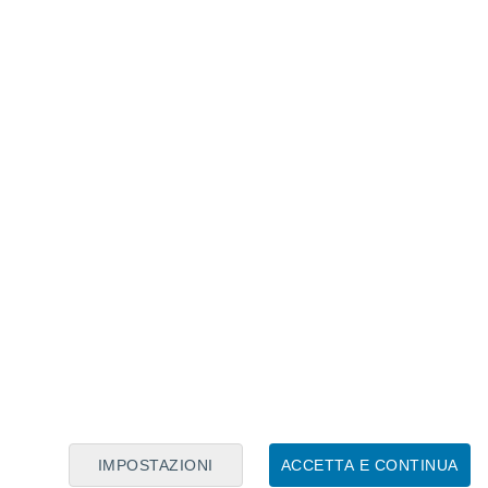
Calendario Lunare
Lun
Mar
Mer
Gio
Ven
Sab
Dom
7
8
9
10
11
12
13
14
15
16
17
18
19
20
IMPOSTAZIONI
ACCETTA E CONTINUA