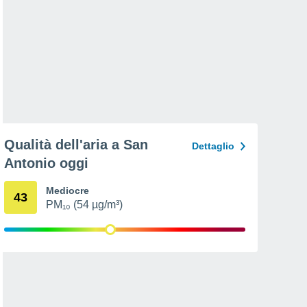
Qualità dell'aria a San
Dettaglio
Antonio oggi
Mediocre
43
PM₁₀ (54 µg/m³)