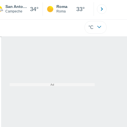
San Antonio
Roma
Milano
34°
33°
Campeche
Roma
Milano
°C