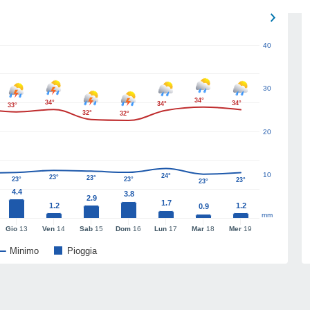
40
30
34°
34°
34°
34°
33°
32°
32°
20
10
24°
23°
23°
23°
23°
23°
23°
4.4
3.8
2.9
1.7
1.2
1.2
0.9
mm
Gio
13
Ven
14
Sab
15
Dom
16
Lun
17
Mar
18
Mer
19
Minimo
Pioggia