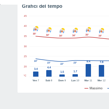
Grafici del tempo
45
40
35°
35°
34°
34°
34°
34°
35
30
25
24°
8.4
7.8
23°
23°
22°
20
4.4
3.4
1.7
1.5
°C
Ven
7
Sab
8
Dom
9
Lun
10
Mar
11
Mer
12
Massimo