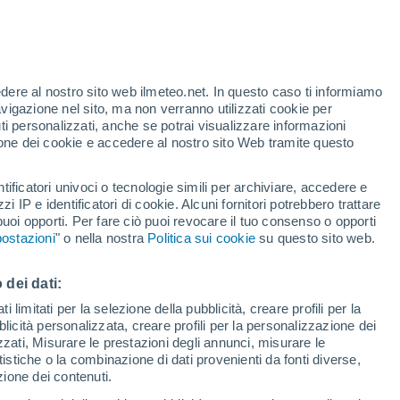
 alto!
edere al nostro sito web ilmeteo.net. In questo caso ti informiamo
avigazione nel sito, ma non verranno utilizzati cookie per
i personalizzati, anche se potrai visualizzare informazioni
azione dei cookie e accedere al nostro sito Web tramite questo
tificatori univoci o tecnologie simili per archiviare, accedere e
.
zzi IP e identificatori di cookie. Alcuni fornitori potrebbero trattare
 puoi opporti. Per fare ciò puoi revocare il tuo consenso o opporti
di pioggia
Satelliti
Modelli
ostazioni
" o nella nostra
Politica sui cookie
su questo sito web.
 dei dati:
Lunedì
Martedì
Mercoledì
Giovedi
 limitati per la selezione della pubblicità, creare profili per la
bblicità personalizzata, creare profili per la personalizzazione dei
10 Ago
11 Ago
12 Ago
13 Ago
izzati, Misurare le prestazioni degli annunci, misurare le
istiche o la combinazione di dati provenienti da fonti diverse,
ezione dei contenuti.
90%
90%
90%
60%