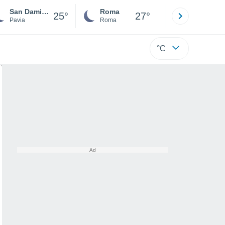
San Damiano Al Colle
Roma
Milano
25°
27°
Pavia
Roma
Milano
°C