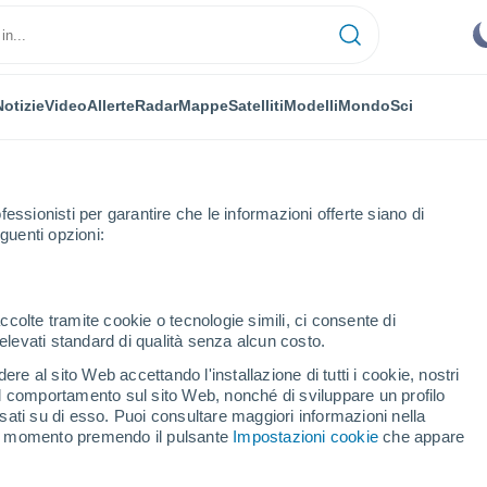
Notizie
Video
Allerte
Radar
Mappe
Satelliti
Modelli
Mondo
Sci
fessionisti per garantire che le informazioni offerte siano di
guenti opzioni:
ccolte tramite cookie o tecnologie simili, ci consente di
n elevati standard di qualità senza alcun costo.
amiano Al Colle
re al sito Web accettando l'installazione di tutti i cookie, nostri
 il comportamento sul sito Web, nonché di sviluppare un profilo
...
asati su di esso. Puoi consultare maggiori informazioni nella
si momento premendo il pulsante
Impostazioni cookie
che appare
Per ora
Cielo sereno nelle prossime ore