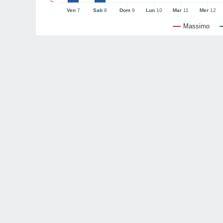
°C
Ven
7
Sab
8
Dom
9
Lun
10
Mar
11
Mer
12
Massimo