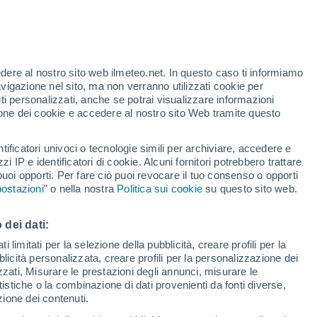
Allerta rossa
Allerta massima per alte
temperature a San Damiano Al Colle
oggi
te
edere al nostro sito web ilmeteo.net. In questo caso ti informiamo
35%
avigazione nel sito, ma non verranno utilizzati cookie per
i personalizzati, anche se potrai visualizzare informazioni
azione dei cookie e accedere al nostro sito Web tramite questo
forti
tificatori univoci o tecnologie simili per archiviare, accedere e
zzi IP e identificatori di cookie. Alcuni fornitori potrebbero trattare
 puoi opporti. Per fare ciò puoi revocare il tuo consenso o opporti
adar di pioggia
Satelliti
Modelli
ostazioni
" o nella nostra
Politica sui cookie
su questo sito web.
 dei dati:
Lunedì
Martedì
Mercoledì
Giovedi
 limitati per la selezione della pubblicità, creare profili per la
bblicità personalizzata, creare profili per la personalizzazione dei
10 Ago
11 Ago
12 Ago
13 Ago
izzati, Misurare le prestazioni degli annunci, misurare le
istiche o la combinazione di dati provenienti da fonti diverse,
ezione dei contenuti.