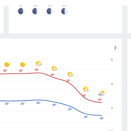
17
18
19
20
6
39°
38°
38°
36°
33°
4
26°
24°
26°
25°
25°
25°
2
23°
19°
18°