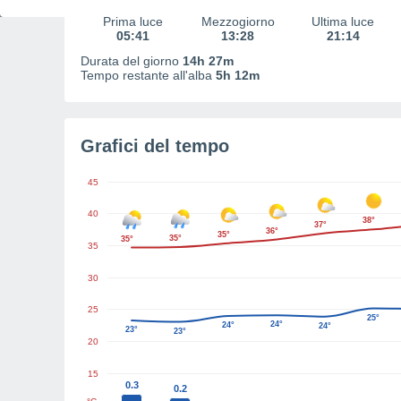
Prima luce
Mezzogiorno
Ultima luce
05:41
13:28
21:14
Durata del giorno
14h 27m
Tempo restante all'alba
5h 12m
Grafici del tempo
45
40
38°
37°
36°
35°
35°
35°
35
30
25
25°
24°
24°
24°
23°
23°
20
15
0.3
0.2