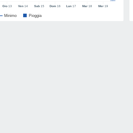
mm
Gio
13
Ven
14
Sab
15
Dom
16
Lun
17
Mar
18
Mer
19
Minimo
Pioggia