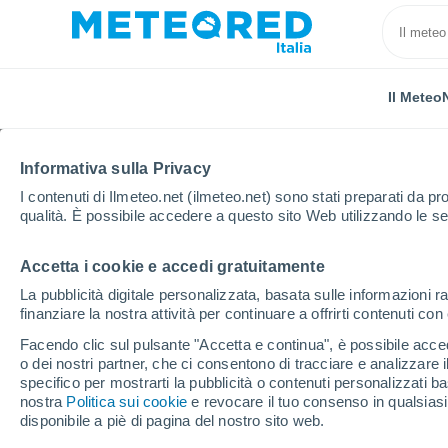
Il Meteo
Informativa sulla Privacy
I contenuti di Ilmeteo.net (ilmeteo.net) sono stati preparati da pro
qualità. È possibile accedere a questo sito Web utilizzando le se
Accetta i cookie e accedi gratuitamente
Home
Provincia di Pavia
San Damiano Al Colle
La pubblicità digitale personalizzata, basata sulle informazioni ra
finanziare la nostra attività per continuare a offrirti contenuti co
Previsioni Meteo San D
Facendo clic sul pulsante "Accetta e continua", è possibile accede
o dei nostri partner, che ci consentono di tracciare e analizzare
00:30
Venerdì
specifico per mostrarti la pubblicità o contenuti personalizzati b
nostra
Politica sui cookie
e revocare il tuo consenso in qualsia
disponibile a piè di pagina del nostro sito web.
Cielo sereno