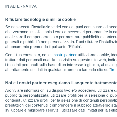
25°
IN ALTERNATIVA,
Rifiutare tecnologie simili ai cookie
Luna calan
Se non accetti l'installazione dei cookie, puoi continuare ad acc
Illuminata:
Temp. percepita 26°
che verranno installati solo i cookie necessari per garantire la n
analizzare il comportamento o per mostrare pubblicità o contenut
generali e pubblicità non personalizzata. Puoi rifiutare l'install
abbonamento premendo il pulsante "Rifiuta".
Ultim’ora
Caldo intenso sull’Italia, ma venerdì 7 agosto 
Con il tuo consenso, noi e i
nostri partner
utilizziamo cookie, iden
temporali minacciano il Nord
trattare dati personali quali la tua visita su questo sito web, indiri
i tuoi dati personali sulla base di un interesse legittimo, al quale
Il Meteo 1 - 7
Attualità
Mappa della Temperatura
R
al trattamento dei dati in qualsiasi momento facendo clic su "
Imp
Noi e i nostri partner eseguiamo il seguente trattamento
Domani
Domenica
Oggi
Archiviare informazioni su dispositivo e/o accedervi, utilizzare dati
pubblicità personalizzata, utilizzare profili per la selezione di pu
8 Ago
9 Ago
7 Ago
contenuti, utilizzare profili per la selezione di contenuti personal
prestazioni dei contenuti, comprendere il pubblico attraverso stat
sviluppare e migliorare i servizi, utilizzare dati limitati per la sel
30%
50%