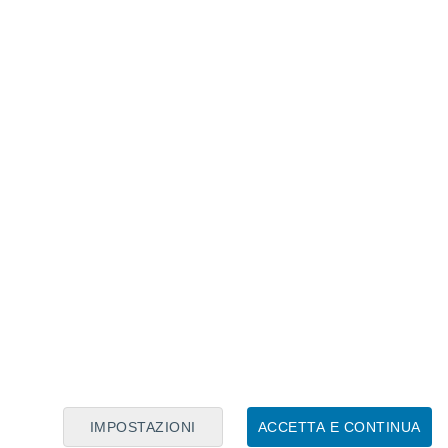
Calendario Lunare
Lun
Mar
Mer
Gio
Ven
Sab
Dom
7
8
9
10
11
12
13
14
15
16
IMPOSTAZIONI
ACCETTA E CONTINUA