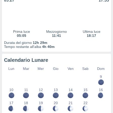
05:27
17:55
 profili
lezione
cità
izzata,
fili per
izzazione
Prima luce
Mezzogiorno
Ultima luce
05:05
11:41
18:17
nuti,
 profili
Durata del giorno
12h 29m
lezione
Tempo restante all'alba
4h 40m
uti
zzati,
Calendario Lunare
 le
ni degli
Lun
Mar
Mer
Gio
Ven
Sab
Dom
 misurare
zioni dei
9
,
ere il
10
11
12
13
14
15
16
so
he o la
17
18
19
20
21
22
ione di
enienti
diverse,