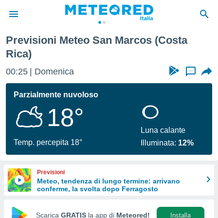
Previsioni Meteo San Marcos (Costa
tiva
Rica)
rivacy
ti di
00:25
Domenica
...
net
net)
Parzialmente nuvoloso
i
 da
18°
nisti per
 che le
Luna calante
ioni
Temp. percepita 18°
iano di
Illuminata:
12%
È
 a
Previsioni
ito Web
Meteo, tendenza di lungo termine: arrivano
do le
conferme, la svolta dopo Ferragosto
opzioni:
Scarica
GRATIS
la app di
Meteored!
Installa
 i