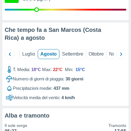
ioni
" o
tra
sui cookie
o sito
Che tempo fa a San Marcos (Costa
Rica) a
agosto
nostri
mo il
te
Giugno
Luglio
Agosto
Settembre
Ottobre
Novembre
ento dei
T. Media:
18°C
Max:
22°C
Min:
15°C
re
ioni su
Numero di giorni di pioggia:
30
giorni
vo e/o
Precipitazioni medie:
437 mm
i,
 dati
Velocità media del vento:
4 km/h
er la
 della
à, creare
Alba e tramonto
r la
à
Il sole sorge
Tramonto
izzata,