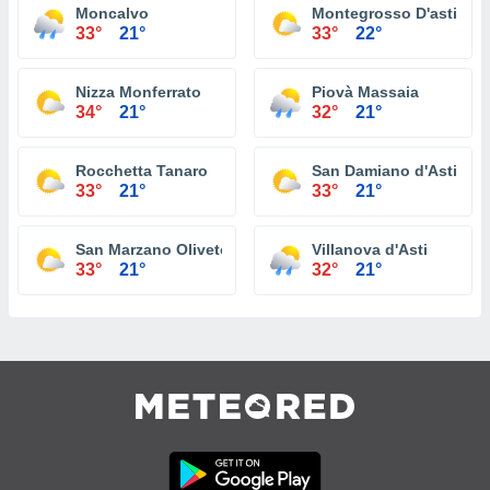
Moncalvo
Montegrosso D'asti
33°
21°
33°
22°
Nizza Monferrato
Piovà Massaia
34°
21°
32°
21°
Rocchetta Tanaro
San Damiano d'Asti
33°
21°
33°
21°
San Marzano Oliveto
Villanova d'Asti
33°
21°
32°
21°