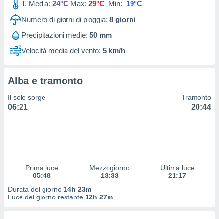
T. Media:
24°C
Max:
29°C
Min:
19°C
 profili
lezione
Numero di giorni di pioggia:
8
giorni
cità
izzata,
Precipitazioni medie:
50 mm
fili per
Velocità media del vento:
5 km/h
izzazione
nuti,
 profili
Alba e tramonto
lezione
Il sole sorge
Tramonto
uti
06:21
20:44
zzati,
 le
ni degli
 misurare
zioni dei
,
ere il
Prima luce
Mezzogiorno
Ultima luce
05:48
13:33
21:17
so
Durata del giorno
14h 23m
he o la
Luce del giorno restante
12h 27m
ione di
enienti
diverse,