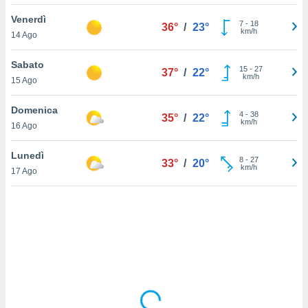
Venerdì
sui cookie
7
-
18
36°
/
23°
km/h
14 Ago
e il tuo
 in
Sabato
15
-
27
37°
/
22°
o
km/h
15 Ago
 il
Domenica
azioni
4
-
38
35°
/
22°
km/h
16 Ago
kie
re
le a piè
Lunedì
8
-
27
33°
/
20°
 del
km/h
17 Ago
to web.
ATIVA,
e
gie
i cookie
ccetti
zione dei