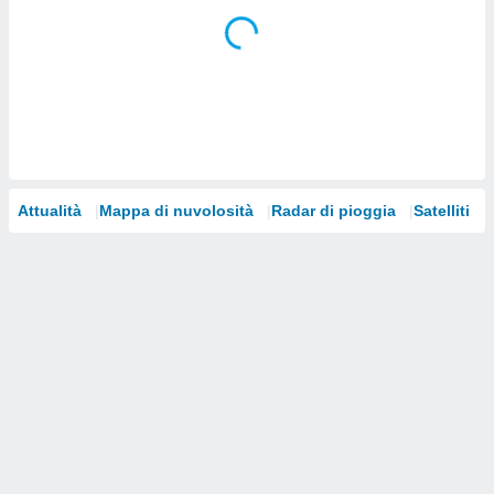
i nostri
artner
Attualità
Mappa di nuvolosità
Radar di pioggia
Satelliti