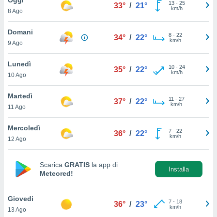
a", è
13
-
25
33°
/
21°
km/h
8 Ago
al sito
ettando
Domani
8
-
22
34°
/
22°
zione di
km/h
9 Ago
okie,
dei nostri
Lunedì
10
-
24
che ci
35°
/
22°
km/h
10 Ago
no di
 e
e il
Martedì
11
-
27
37°
/
22°
amento
km/h
11 Ago
 Web,
i
Mercoledì
7
-
22
re un
36°
/
22°
km/h
12 Ago
pecifico
arti la
à o
Scarica
GRATIS
la app di
i
Installa
Meteored!
zzati
 di esso.
sultare
Giovedi
7
-
18
36°
/
23°
km/h
13 Ago
oni nella