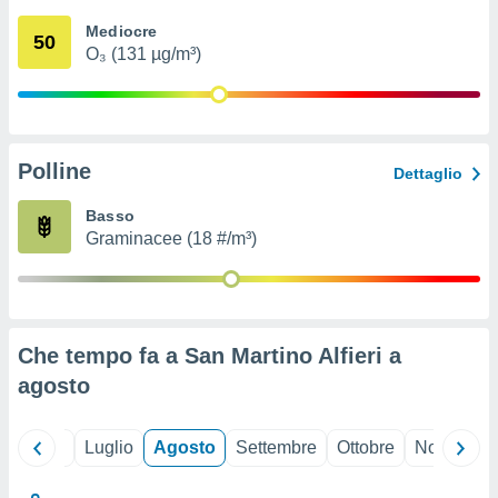
ioni
" o
Mediocre
tra
50
O₃ (131 µg/m³)
sui cookie
o sito
nostri
Polline
Dettaglio
mo il
te
Basso
ento dei
Graminacee (18 #/m³)
re
ioni su
vo e/o
i,
Che tempo fa a San Martino Alfieri a
 dati
er la
agosto
 della
à, creare
r la
Giugno
Luglio
Agosto
Settembre
Ottobre
Novembre
à
izzata,