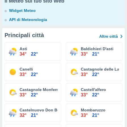
Il Meteo sul tuo sito Web
Widget Meteo
API di Meteorologia
Principali città
Altre città
Asti
Baldichieri D'asti
34°
22°
33°
21°
Canelli
Castagnole delle Lanze
33°
22°
33°
22°
Castagnole Monferrato
Castell'alfero
33°
22°
33°
22°
Castelnuovo Don Bosco
Mombaruzzo
32°
21°
33°
21°