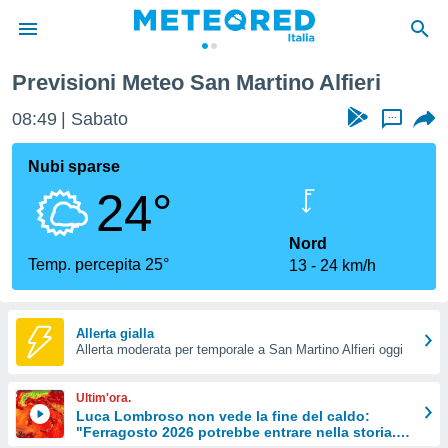
Previsioni Meteo San Martino Alfieri
tiva
rivacy
08:49
Sabato
...
ti di
net
Nubi sparse
net)
24°
i
 da
nisti per
Nord
 che le
Temp. percepita 25°
13
24 km/h
ioni
iano di
È
Allerta gialla
 a
Allerta moderata per temporale a San Martino Alfieri oggi
ito Web
do le
Ultim'ora.
opzioni:
Luca Lombroso non vede la fine del caldo:
"Ferragosto 2026 potrebbe entrare nella storia.
 i