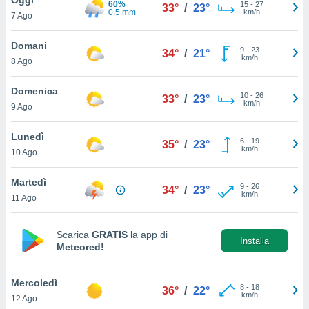
60%
a", è
15
-
27
33°
/
23°
0.5 mm
km/h
7 Ago
al sito
ettando
Domani
9
-
23
34°
/
21°
zione di
km/h
8 Ago
okie,
dei nostri
Domenica
10
-
26
che ci
33°
/
23°
km/h
9 Ago
no di
 e
e il
Lunedì
6
-
19
35°
/
23°
amento
km/h
10 Ago
 Web,
i
Martedì
9
-
26
re un
34°
/
23°
km/h
11 Ago
pecifico
arti la
à o
Scarica
GRATIS
la app di
i
Installa
Meteored!
zzati
 di esso.
sultare
Mercoledì
8
-
18
36°
/
22°
km/h
12 Ago
oni nella