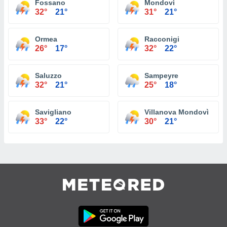
Fossano
Mondovì
32°
21°
31°
21°
Ormea
Racconigi
26°
17°
32°
22°
Saluzzo
Sampeyre
32°
21°
25°
18°
Savigliano
Villanova Mondovì
33°
22°
30°
21°