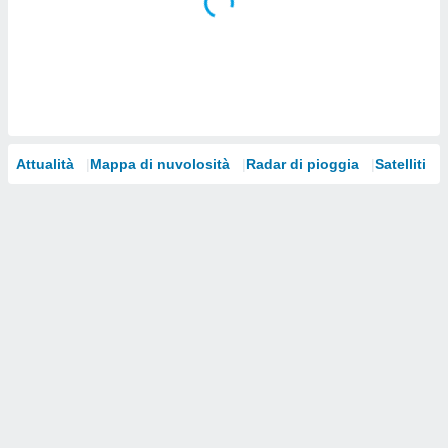
i nostri
artner
Attualità
Mappa di nuvolosità
Radar di pioggia
Satelliti