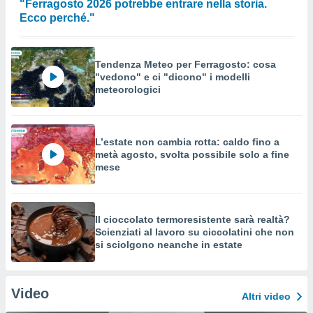
"Ferragosto 2026 potrebbe entrare nella storia.
Ecco perché."
Tendenza Meteo per Ferragosto: cosa
"vedono" e ci "dicono" i modelli
meteorologici
L’estate non cambia rotta: caldo fino a
metà agosto, svolta possibile solo a fine
mese
Il cioccolato termoresistente sarà realtà?
Scienziati al lavoro su ciccolatini che non
si sciolgono neanche in estate
Video
Altri video