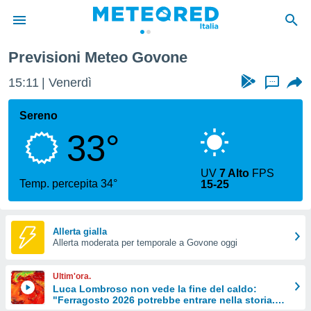
Previsioni Meteo Govone
tiva
rivacy
15:11
Venerdì
...
ti di
net
Sereno
net)
33°
i
 da
nisti per
UV
7 Alto
FPS
 che le
Temp. percepita 34°
15-25
ioni
iano di
È
Allerta gialla
 a
Allerta moderata per temporale a Govone oggi
ito Web
do le
Ultim'ora.
opzioni:
Luca Lombroso non vede la fine del caldo:
"Ferragosto 2026 potrebbe entrare nella storia.
 i