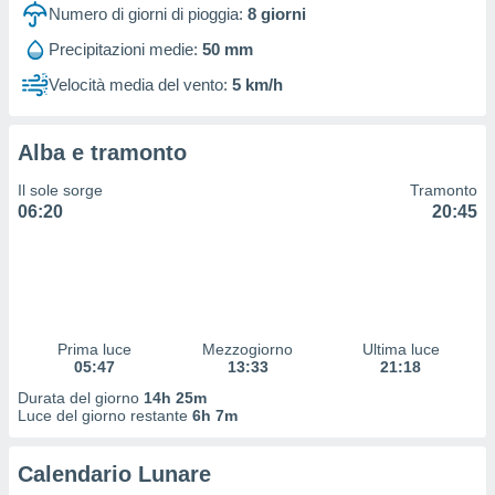
 profili
Numero di giorni di pioggia:
8
giorni
lezione
Precipitazioni medie:
50 mm
cità
izzata,
Velocità media del vento:
5 km/h
fili per
izzazione
Alba e tramonto
nuti,
 profili
Il sole sorge
Tramonto
lezione
06:20
20:45
uti
zzati,
 le
ni degli
 misurare
zioni dei
,
Prima luce
Mezzogiorno
Ultima luce
05:47
13:33
21:18
ere il
Durata del giorno
14h 25m
so
Luce del giorno restante
6h 7m
he o la
ione di
Calendario Lunare
enienti
diverse,