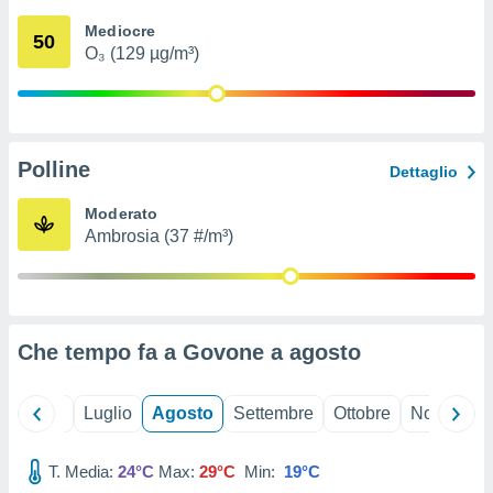
ioni
" o
Mediocre
tra
50
O₃ (129 µg/m³)
sui cookie
o sito
nostri
Polline
Dettaglio
mo il
te
Moderato
ento dei
Ambrosia (37 #/m³)
re
ioni su
vo e/o
i,
Che tempo fa a Govone a
agosto
 dati
er la
 della
Giugno
Luglio
Agosto
Settembre
Ottobre
Novembre
à, creare
r la
à
T. Media:
24°C
Max:
29°C
Min:
19°C
izzata,