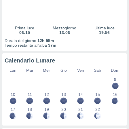
 profili
lezione
cità
izzata,
fili per
Prima luce
Mezzogiorno
Ultima luce
06:15
13:06
19:56
izzazione
Durata del giorno
12h 55m
nuti,
Tempo restante all'alba
37m
 profili
lezione
uti
Calendario Lunare
zzati,
 le
Lun
Mar
Mer
Gio
Ven
Sab
Dom
ni degli
 misurare
9
zioni dei
,
10
11
12
13
14
15
16
ere il
so
17
18
19
20
21
22
he o la
ione di
enienti
diverse,