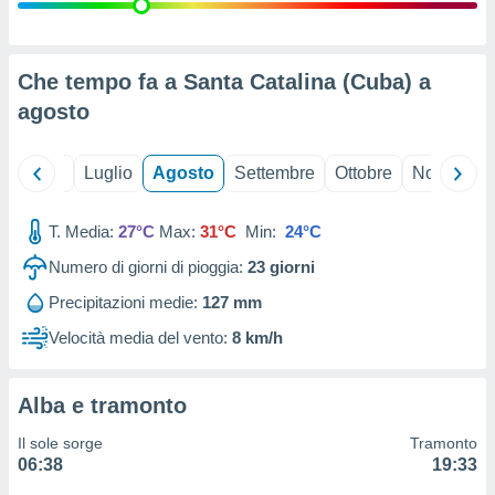
ioni
" o
tra
sui cookie
o sito
Che tempo fa a Santa Catalina (Cuba) a
agosto
nostri
Giugno
Luglio
Agosto
Settembre
Ottobre
Novembre
mo il
te
ento dei
T. Media:
27°C
Max:
31°C
Min:
24°C
Numero di giorni di pioggia:
23
giorni
re
ioni su
Precipitazioni medie:
127 mm
vo e/o
Velocità media del vento:
8 km/h
i,
 dati
er la
 della
Alba e tramonto
à, creare
r la
Il sole sorge
Tramonto
à
06:38
19:33
izzata,