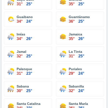
31°
25°
35°
25°
Guaibano
Guantánamo
34°
24°
36°
25°
Imías
Jamaica
34°
26°
35°
26°
Jamal
La Tinta
32°
25°
31°
25°
Palenque
Puriales
31°
23°
29°
24°
Sabana
Sabanilla
30°
25°
32°
24°
Santa Catalina
Santa María