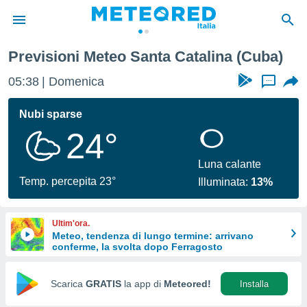
Previsioni Meteo Santa Catalina (Cuba)
tiva
rivacy
05:38
Domenica
...
ti di
net
Nubi sparse
net)
24°
i
 da
nisti per
Luna calante
 che le
Temp. percepita 23°
Illuminata:
13%
ioni
iano di
È
Ultim'ora.
Meteo, tendenza di lungo termine: arrivano
 a
conferme, la svolta dopo Ferragosto
ito Web
do le
opzioni:
Scarica
GRATIS
la app di
Meteored!
Installa
 i