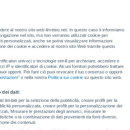
te
edere al nostro sito web ilmeteo.net. In questo caso ti informiamo
31%
avigazione nel sito, ma non verranno utilizzati cookie per
i personalizzati, anche se potrai visualizzare informazioni
azione dei cookie e accedere al nostro sito Web tramite questo
tificatori univoci o tecnologie simili per archiviare, accedere e
zzi IP e identificatori di cookie. Alcuni fornitori potrebbero trattare
 puoi opporti. Per fare ciò puoi revocare il tuo consenso o opporti
adar di pioggia
Satelliti
Modelli
ostazioni
" o nella nostra
Politica sui cookie
su questo sito web.
 dei dati:
Lunedì
Martedì
Mercoledì
Giovedi
 limitati per la selezione della pubblicità, creare profili per la
bblicità personalizzata, creare profili per la personalizzazione dei
10 Ago
11 Ago
12 Ago
13 Ago
izzati, Misurare le prestazioni degli annunci, misurare le
istiche o la combinazione di dati provenienti da fonti diverse,
ezione dei contenuti.
90%
90%
90%
80%