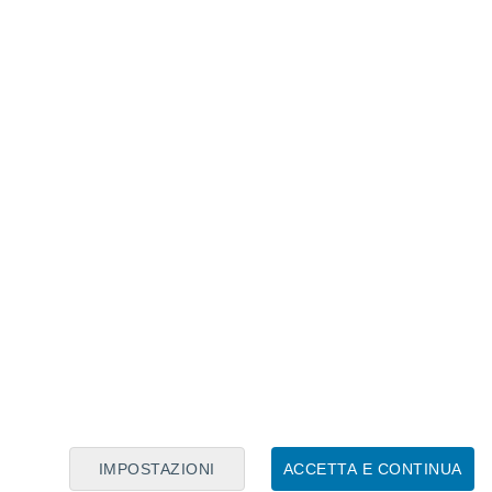
Calendario Lunare
Lun
Mar
Mer
Gio
Ven
Sab
Dom
7
8
9
10
11
12
13
14
15
16
17
18
19
20
IMPOSTAZIONI
ACCETTA E CONTINUA