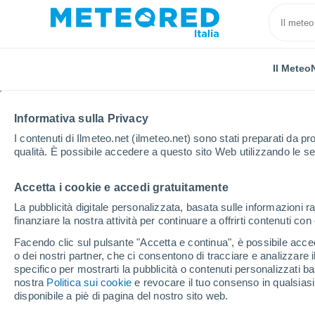
Il Meteo
Informativa sulla Privacy
I contenuti di Ilmeteo.net (ilmeteo.net) sono stati preparati da pro
qualità. È possibile accedere a questo sito Web utilizzando le se
Accetta i cookie e accedi gratuitamente
Home
Messico
Stato di Durango
Santiago Papa
La pubblicità digitale personalizzata, basata sulle informazioni ra
finanziare la nostra attività per continuare a offrirti contenuti co
Previsioni Meteo Sant
Facendo clic sul pulsante "Accetta e continua", è possibile accede
o dei nostri partner, che ci consentono di tracciare e analizzare
03:39
Venerdì
specifico per mostrarti la pubblicità o contenuti personalizzati b
nostra
Politica sui cookie
e revocare il tuo consenso in qualsia
disponibile a piè di pagina del nostro sito web.
Cielo sereno