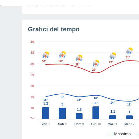
Tempo restante all'alba
2h 29m
Grafici del tempo
40
35
31°
30°
30°
29°
30
28°
26°
25
20
15
16°
16°
15°
15°
3.3
14°
3.2
3
13°
10
1.6
1.1
1
°C
Ven
7
Sab
8
Dom
9
Lun
10
Mar
11
Mer
12
Massimo