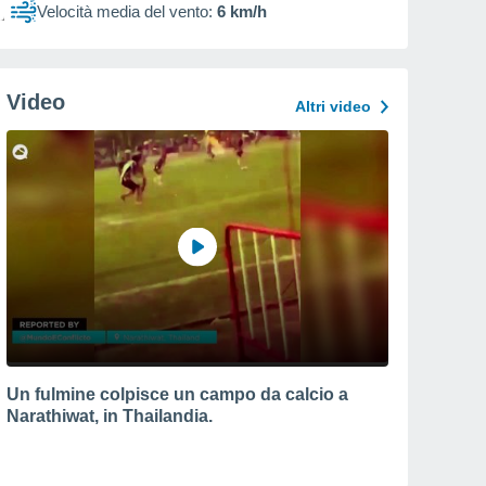
Velocità media del vento:
6 km/h
Video
Altri video
Un fulmine colpisce un campo da calcio a
Narathiwat, in Thailandia.