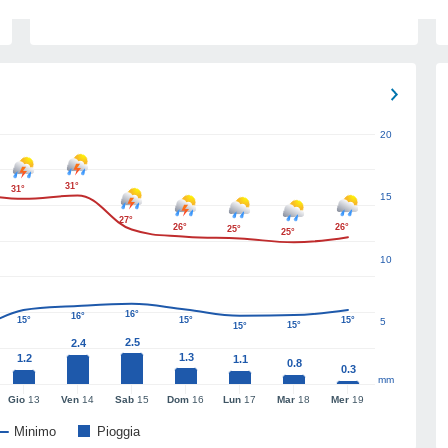
20
31°
31°
15
27°
26°
26°
25°
25°
10
16°
16°
15°
15°
15°
5
15°
15°
2.5
2.4
1.3
1.2
1.1
0.8
0.3
mm
Gio
13
Ven
14
Sab
15
Dom
16
Lun
17
Mar
18
Mer
19
Minimo
Pioggia