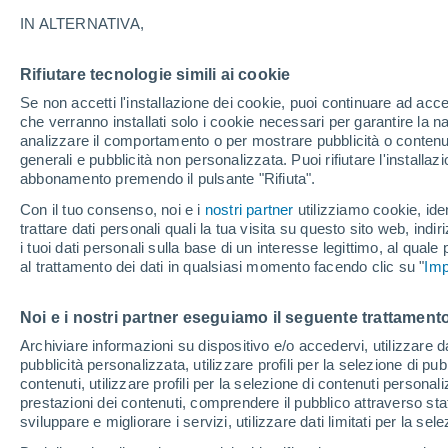
16°
IN ALTERNATIVA,
Rifiutare tecnologie simili ai cookie
Luna calan
Se non accetti l'installazione dei cookie, puoi continuare ad acc
Illuminata:
Temp. percepita 16°
che verranno installati solo i cookie necessari per garantire la n
analizzare il comportamento o per mostrare pubblicità o contenut
generali e pubblicità non personalizzata. Puoi rifiutare l'install
abbonamento premendo il pulsante "Rifiuta".
Ultim'ora.
L’estate non cambia rotta: caldo fino a metà
Con il tuo consenso, noi e i
nostri partner
utilizziamo cookie, iden
agosto, svolta possibile solo a fine mese
trattare dati personali quali la tua visita su questo sito web, indiri
i tuoi dati personali sulla base di un interesse legittimo, al quale
Il Meteo 1 - 7
Attualità
Mappa della Temperatura
R
al trattamento dei dati in qualsiasi momento facendo clic su "
Imp
Noi e i nostri partner eseguiamo il seguente trattamento
Domani
Domenica
Oggi
Archiviare informazioni su dispositivo e/o accedervi, utilizzare dati
pubblicità personalizzata, utilizzare profili per la selezione di pu
8 Ago
9 Ago
7 Ago
contenuti, utilizzare profili per la selezione di contenuti personal
prestazioni dei contenuti, comprendere il pubblico attraverso stat
sviluppare e migliorare i servizi, utilizzare dati limitati per la sel
80%
80%
70%