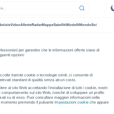
Notizie
Video
Allerte
Radar
Mappe
Satelliti
Modelli
Mondo
Sci
fessionisti per garantire che le informazioni offerte siano di
guenti opzioni:
squiaro
ccolte tramite cookie o tecnologie simili, ci consente di
n elevati standard di qualità senza alcun costo.
iago Papasquiaro
re al sito Web accettando l'installazione di tutti i cookie, nostri
 il comportamento sul sito Web, nonché di sviluppare un profilo
...
asati su di esso. Puoi consultare maggiori informazioni nella
si momento premendo il pulsante
Impostazioni cookie
che appare
Per ora
Cielo sereno nelle prossime ore