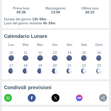
ioni
" o
tra
Prima luce
Mezzogiorno
Ultima luce
05:36
13:00
20:23
sui cookie
o sito
Durata del giorno
13h 50m
Luce del giorno restante
6h 33m
nostri
Calendario Lunare
mo il
Lun
Mar
Mer
Gio
Ven
Sab
Dom
te
ento dei
10
11
12
13
14
15
16
re
17
18
19
20
21
22
23
ioni su
vo e/o
i,
 dati
er la
Condividi previsioni
 della
à, creare
r la
à
izzata,