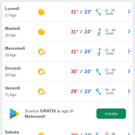
a", è
Lunedì
11
-
25
31°
/
23°
al sito
km/h
17 Ago
ettando
zione di
Martedì
22
-
44
okie,
31°
/
24°
km/h
18 Ago
dei nostri
che ci
no di
Mercoledì
21
-
42
31°
/
24°
 e
km/h
19 Ago
e il
amento
Giovedi
21
-
39
 Web,
30°
/
24°
km/h
20 Ago
i
re un
Venerdì
pecifico
19
-
49
29°
/
23°
km/h
arti la
21 Ago
à o
i
zzati
Scarica
GRATIS
la app di
Installa
Meteored!
 di esso.
sultare
Sabato
oni nella
15
-
36