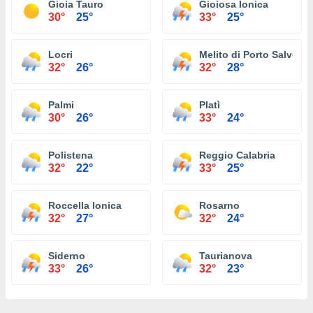
Gioia Tauro
Gioiosa Ionica
30°
25°
33°
25°
Locri
Melito di Porto Salvo
32°
26°
32°
28°
Palmi
Platì
30°
26°
33°
24°
Polistena
Reggio Calabria
32°
22°
33°
25°
Roccella Ionica
Rosarno
32°
27°
32°
24°
Siderno
Taurianova
33°
26°
32°
23°