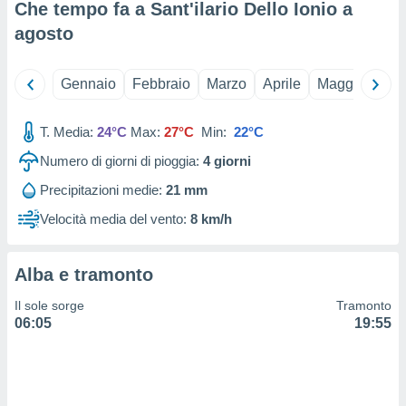
 e
Che tempo fa a Sant'ilario Dello Ionio a
ati
agosto
 quali la
a su
ito web,
Gennaio
Febbraio
Marzo
Aprile
Maggio
Giu
IP e
tori di
Alcuni
T. Media:
24°C
Max:
27°C
Min:
22°C
ro
Numero di giorni di pioggia:
4
giorni
 tuoi dati
Precipitazioni medie:
21 mm
 sulla
un
Velocità media del vento:
8 km/h
e
, al quale
rti. Per
Alba e tramonto
puoi
il tuo
Il sole sorge
Tramonto
o o
06:05
19:55
l
nto dei
ualsiasi
 facendo