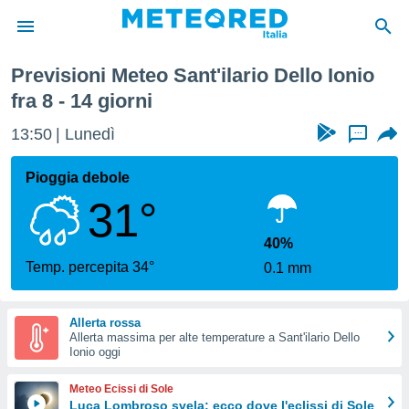
onio
Prossima Settimana
Previsioni Meteo Sant'ilario Dello Ionio
tiva
fra 8 - 14 giorni
rivacy
ti di
13:50
Lunedì
...
net
net)
Pioggia debole
i
 da
31°
nisti per
 che le
40%
ioni
Temp. percepita 34°
iano di
0.1 mm
È
 a
Allerta rossa
ito Web
Allerta massima per alte temperature a Sant'ilario Dello
Ionio oggi
do le
opzioni:
Meteo Ecissi di Sole
Luca Lombroso svela: ecco dove l'eclissi di Sole
 i