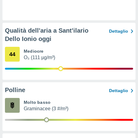
ioni
e
à non
izzata.
utare
Qualità dell'aria a Sant'ilario
zione dei
Dettaglio
Dello Ionio oggi
 al
ito Web
Mediocre
questo
44
O₃ (111 µg/m³)
ento
 il
o
Polline
Dettaglio
, noi e i
rtner
Molto basso
mo
Graminacee (3 #/m³)
tori
o
e simili
viare,