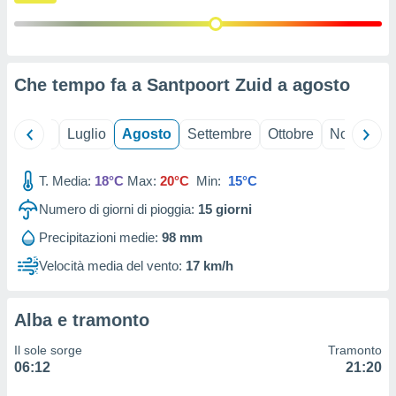
ioni
" o
tra
sui cookie
o sito
Che tempo fa a Santpoort Zuid a
agosto
nostri
Giugno
Luglio
Agosto
Settembre
Ottobre
Novembre
mo il
te
ento dei
T. Media:
18°C
Max:
20°C
Min:
15°C
Numero di giorni di pioggia:
15
giorni
re
ioni su
Precipitazioni medie:
98 mm
vo e/o
Velocità media del vento:
17 km/h
i,
 dati
er la
Alba e tramonto
 della
à, creare
Il sole sorge
Tramonto
r la
06:12
21:20
à
izzata,