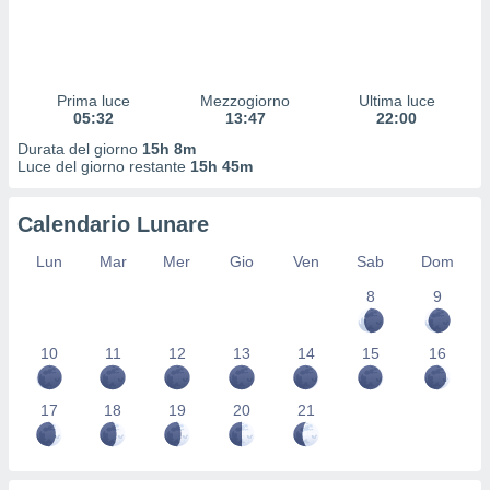
 profili
lezione
cità
izzata,
fili per
Prima luce
Mezzogiorno
Ultima luce
05:32
13:47
22:00
izzazione
Durata del giorno
15h 8m
nuti,
Luce del giorno restante
15h 45m
 profili
lezione
uti
Calendario Lunare
zzati,
 le
Lun
Mar
Mer
Gio
Ven
Sab
Dom
ni degli
8
9
 misurare
zioni dei
,
10
11
12
13
14
15
16
ere il
so
17
18
19
20
21
he o la
ione di
enienti
diverse,