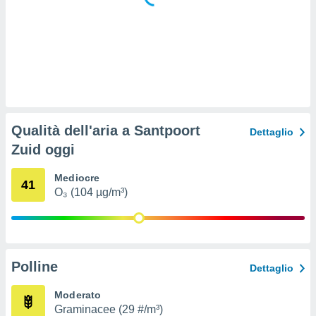
 e
ati
 quali la
a su
ito web,
IP e
tori di
Alcuni
ro
Qualità dell'aria a Santpoort
Dettaglio
 tuoi dati
Zuid oggi
 sulla
un
e
Mediocre
41
, al quale
O₃ (104 µg/m³)
rti. Per
puoi
il tuo
o o
l
Polline
Dettaglio
nto dei
ualsiasi
Moderato
 facendo
Graminacee (29 #/m³)