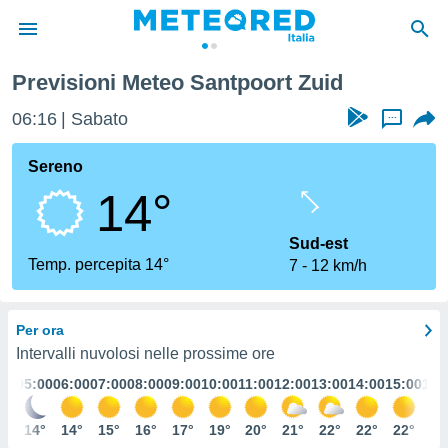
Previsioni Meteo Santpoort Zuid
tiva
rivacy
06:16
Sabato
...
ti di
net
Sereno
net)
14°
i
 da
nisti per
Sud-est
 che le
Temp. percepita 14°
7
12 km/h
ioni
iano di
È
Per ora
 a
Intervalli nuvolosi nelle prossime ore
ito Web
:00
05:00
06:00
07:00
08:00
09:00
10:00
11:00
12:00
13:00
14:00
15:00
16:
do le
opzioni:
5°
14°
14°
15°
16°
17°
19°
20°
21°
22°
22°
22°
22
 i