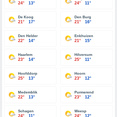
24°
13°
24°
11°
De Koog
Den Burg
21°
17°
21°
16°
Den Helder
Enkhuizen
22°
14°
21°
15°
Haarlem
Hilversum
23°
14°
25°
11°
Hoofddorp
Hoorn
25°
13°
23°
12°
Medemblik
Purmerend
22°
13°
23°
12°
Schagen
Weesp
24°
11°
24°
12°