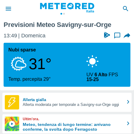
e
Previsioni Meteo Savigny-sur-Orge
tiva
rivacy
13:49
Domenica
...
ti di
net
Nubi sparse
net)
31°
i
 da
nisti per
UV
6 Alto
FPS
 che le
Temp. percepita 29°
15-25
ioni
iano di
È
Allerta gialla
 a
Allerta moderata per temporale a Savigny-sur-Orge oggi
ito Web
do le
Ultim'ora.
opzioni:
Meteo, tendenza di lungo termine: arrivano
conferme, la svolta dopo Ferragosto
 i