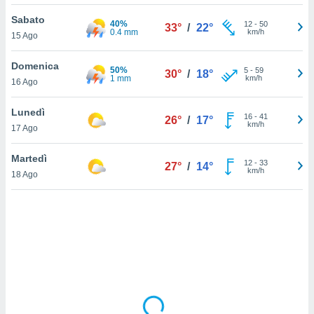
Sabato
sui cookie
40%
12
-
50
33°
/
22°
0.4 mm
km/h
15 Ago
e il tuo
 in
Domenica
50%
5
-
59
30°
/
18°
o
1 mm
km/h
16 Ago
 il
Lunedì
azioni
16
-
41
26°
/
17°
km/h
17 Ago
kie
re
le a piè
Martedì
12
-
33
27°
/
14°
 del
km/h
18 Ago
to web.
ATIVA,
e
gie
i cookie
ccetti
zione dei