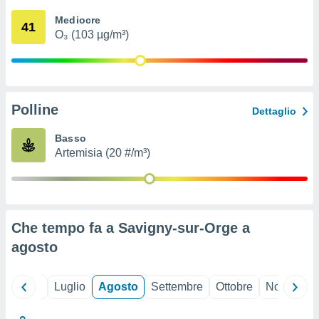
ioni
" o
Mediocre
tra
41
O₃ (103 µg/m³)
sui cookie
o sito
nostri
Polline
Dettaglio
mo il
te
Basso
ento dei
Artemisia (20 #/m³)
re
ioni su
vo e/o
i,
Che tempo fa a Savigny-sur-Orge a
 dati
er la
agosto
 della
à, creare
r la
Giugno
Luglio
Agosto
Settembre
Ottobre
Novembre
à
izzata,