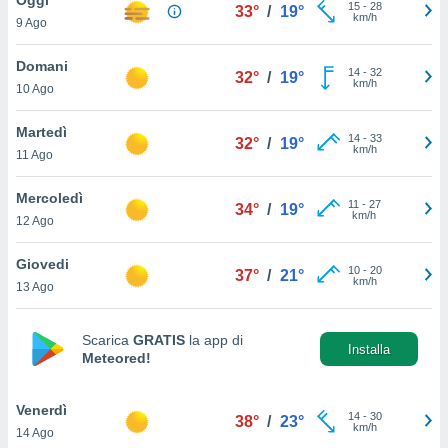
a", è
15
-
28
33°
/
19°
km/h
9 Ago
al sito
ettando
Domani
14
-
32
32°
/
19°
zione di
km/h
10 Ago
okie,
dei nostri
Martedì
14
-
33
che ci
32°
/
19°
km/h
11 Ago
no di
 e
e il
Mercoledì
11
-
27
34°
/
19°
amento
km/h
12 Ago
 Web,
i
Giovedi
10
-
20
re un
37°
/
21°
km/h
13 Ago
pecifico
arti la
à o
Scarica
GRATIS
la app di
i
Installa
Meteored!
zzati
 di esso.
sultare
Venerdì
14
-
30
38°
/
23°
km/h
14 Ago
oni nella