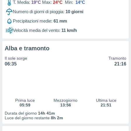
T. Media:
19°C
Max:
24°C
Min:
14°C
 profili
lezione
Numero di giorni di pioggia:
10
giorni
cità
izzata,
Precipitazioni medie:
61 mm
fili per
Velocità media del vento:
11 km/h
izzazione
nuti,
 profili
Alba e tramonto
lezione
Il sole sorge
Tramonto
uti
06:35
21:16
zzati,
 le
ni degli
 misurare
zioni dei
,
ere il
Prima luce
Mezzogiorno
Ultima luce
05:59
13:56
21:51
so
Durata del giorno
14h 41m
he o la
Luce del giorno restante
8h 2m
ione di
enienti
diverse,