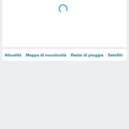
i nostri
artner
Attualità
Mappa di nuvolosità
Radar di pioggia
Satelliti