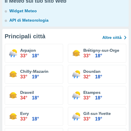
Il Meteo sul tuo sito Web
Widget Meteo
API di Meteorologia
Principali città
Altre città
Arpajon
Brétigny-sur-Orge
33°
18°
33°
18°
Chilly-Mazarin
Dourdan
33°
19°
32°
18°
Draveil
Etampes
34°
18°
33°
18°
Evry
Gif-sur-Yvette
33°
18°
33°
19°