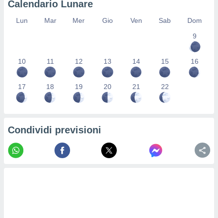
Calendario Lunare
re e
e i
Lun
Mar
Mer
Gio
Ven
Sab
Dom
tilizzare
9
ati per la
e dei
.
10
11
12
13
14
15
16
izzazione
17
18
19
20
21
22
azione
o la
e del
vo,
Condividi previsioni
à e
i
zzati,
one delle
ni dei
 e degli
 ricerche
ico,
di