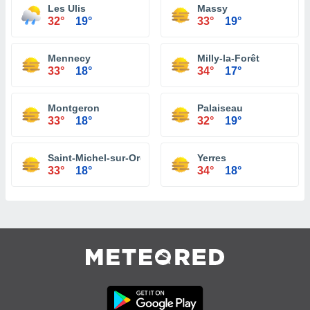
Les Ulis
Massy
32°
19°
33°
19°
Mennecy
Milly-la-Forêt
33°
18°
34°
17°
Montgeron
Palaiseau
33°
18°
32°
19°
Saint-Michel-sur-Orge
Yerres
33°
18°
34°
18°