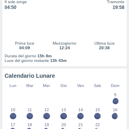
Il sole sorge
Tramonto
 profili
04:50
19:58
lezione
cità
izzata,
fili per
izzazione
nuti,
Prima luce
Mezzogiorno
Ultima luce
 profili
04:09
12:24
20:38
lezione
Durata del giorno
15h 8m
uti
Luce del giorno restante
13h 43m
zzati,
 le
ni degli
Calendario Lunare
 misurare
zioni dei
Lun
Mar
Mer
Gio
Ven
Sab
Dom
,
9
ere il
so
10
11
12
13
14
15
16
he o la
ione di
enienti
17
18
19
20
21
22
diverse,