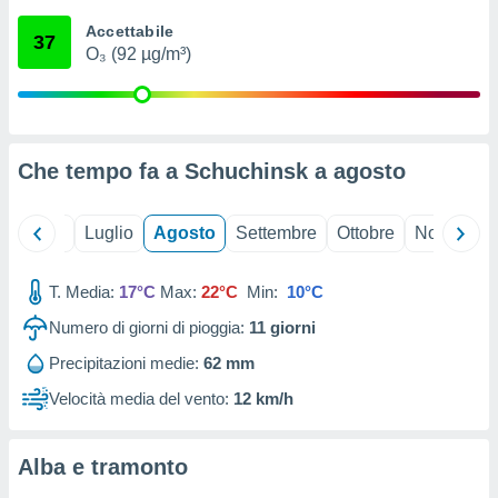
ioni
" o
Accettabile
tra
37
O₃ (92 µg/m³)
sui cookie
o sito
nostri
Che tempo fa a Schuchinsk a
agosto
mo il
te
ento dei
Giugno
Luglio
Agosto
Settembre
Ottobre
Novembre
re
T. Media:
17°C
Max:
22°C
Min:
10°C
ioni su
vo e/o
Numero di giorni di pioggia:
11
giorni
i,
 dati
Precipitazioni medie:
62 mm
er la
Velocità media del vento:
12 km/h
 della
à, creare
r la
Alba e tramonto
à
izzata,