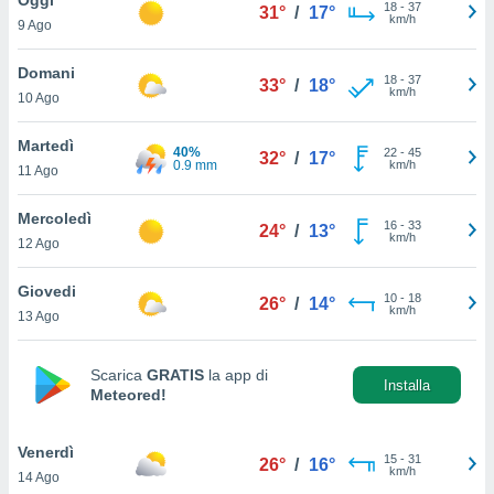
a", è
18
-
37
31°
/
17°
km/h
9 Ago
al sito
ettando
Domani
18
-
37
33°
/
18°
zione di
km/h
10 Ago
okie,
dei nostri
Martedì
40%
22
-
45
che ci
32°
/
17°
0.9 mm
km/h
11 Ago
no di
 e
e il
Mercoledì
16
-
33
24°
/
13°
amento
km/h
12 Ago
 Web,
i
Giovedi
10
-
18
re un
26°
/
14°
km/h
13 Ago
pecifico
arti la
à o
Scarica
GRATIS
la app di
i
Installa
Meteored!
zzati
 di esso.
sultare
Venerdì
15
-
31
26°
/
16°
km/h
14 Ago
oni nella