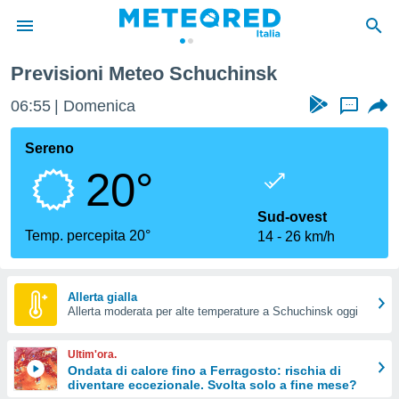
Previsioni Meteo Schuchinsk
tiva
rivacy
06:56
Domenica
...
ti di
net
Sereno
net)
20°
i
 da
nisti per
Sud-ovest
 che le
Temp. percepita 20°
14
26 km/h
ioni
iano di
È
Allerta gialla
 a
Allerta moderata per alte temperature a Schuchinsk oggi
ito Web
do le
Ultim'ora.
opzioni:
Ondata di calore fino a Ferragosto: rischia di
diventare eccezionale. Svolta solo a fine mese?
 i