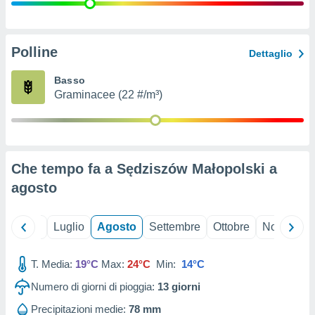
ioni
" o
tra
sui cookie
o sito
Polline
Dettaglio
Basso
nostri
Graminacee (22 #/m³)
mo il
te
ento dei
Che tempo fa a Sędziszów Małopolski a
re
agosto
ioni su
vo e/o
i,
Giugno
Luglio
Agosto
Settembre
Ottobre
Novembre
 dati
er la
 della
T. Media:
19°C
Max:
24°C
Min:
14°C
à, creare
r la
Numero di giorni di pioggia:
13
giorni
à
izzata,
Precipitazioni medie:
78 mm