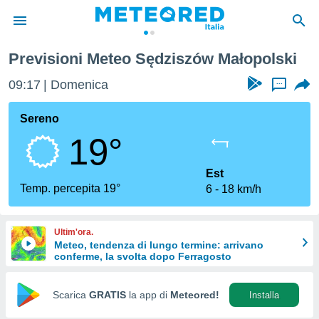
Previsioni Meteo Sędziszów Małopolski
tiva
rivacy
09:17
Domenica
...
ti di
net
Sereno
net)
19°
i
 da
nisti per
Est
 che le
Temp. percepita 19°
6
18 km/h
ioni
iano di
È
Ultim'ora.
Meteo, tendenza di lungo termine: arrivano
 a
conferme, la svolta dopo Ferragosto
ito Web
do le
opzioni:
Scarica
GRATIS
la app di
Meteored!
Installa
 i