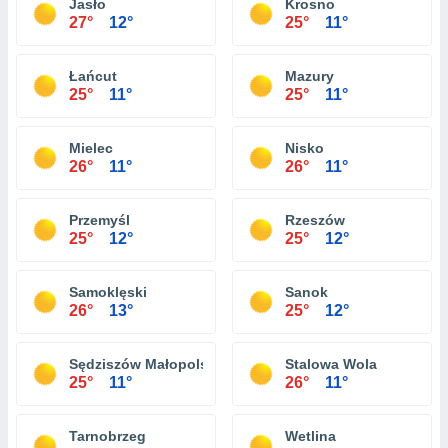
Jasło
Krosno
27°
12°
25°
11°
Łańcut
Mazury
25°
11°
25°
11°
Mielec
Nisko
26°
11°
26°
11°
Przemyśl
Rzeszów
25°
12°
25°
12°
Samoklęski
Sanok
26°
13°
25°
12°
Sędziszów Małopolski
Stalowa Wola
25°
11°
26°
11°
Tarnobrzeg
Wetlina