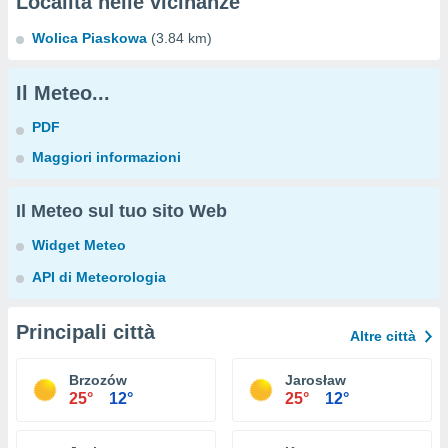
Località nelle vicinanze
Wolica Piaskowa
(3.84 km)
Il Meteo...
PDF
Maggiori informazioni
Il Meteo sul tuo sito Web
Widget Meteo
API di Meteorologia
Principali città
Altre città
Brzozów
Jarosław
25°
12°
25°
12°