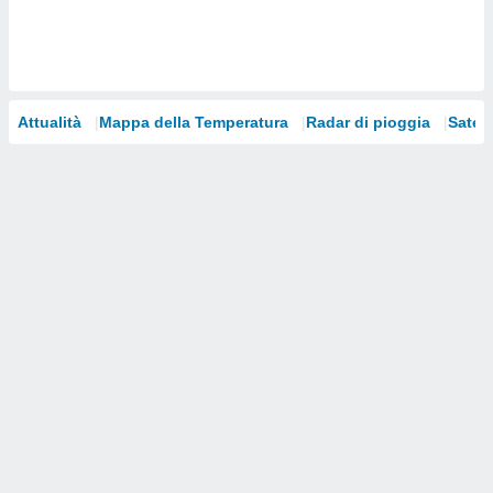
i nostri
artner
Attualità
Mappa della Temperatura
Radar di pioggia
Satelli