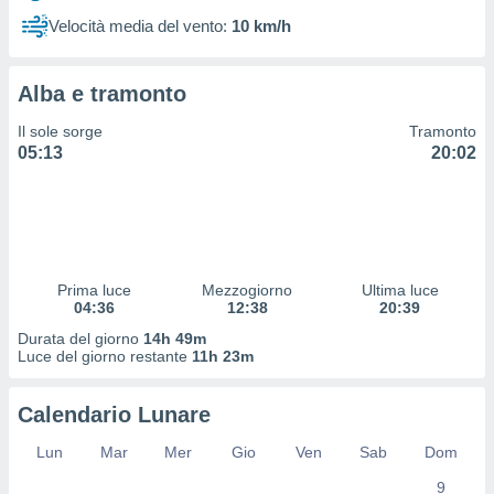
 profili
Velocità media del vento:
10 km/h
lezione
cità
izzata,
Alba e tramonto
fili per
Il sole sorge
Tramonto
izzazione
05:13
20:02
nuti,
 profili
lezione
uti
zzati,
 le
ni degli
Prima luce
Mezzogiorno
Ultima luce
 misurare
04:36
12:38
20:39
zioni dei
Durata del giorno
14h 49m
,
Luce del giorno restante
11h 23m
ere il
so
Calendario Lunare
he o la
ione di
Lun
Mar
Mer
Gio
Ven
Sab
Dom
enienti
9
diverse,