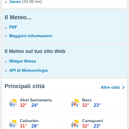
Jacan
(43.06 km)
Il Meteo...
PDF
Maggiori informazioni
Il Meteo sul tuo sito Web
Widget Meteo
API di Meteorologia
Principali città
Altre città
Abel Santamaria
Baez
32°
24°
32°
23°
Caibarién
Camajuaní
31°
26°
32°
23°