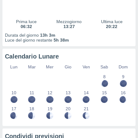
 profili
lezione
cità
izzata,
Prima luce
Mezzogiorno
Ultima luce
fili per
06:32
13:27
20:22
Durata del giorno
13h 3m
izzazione
Luce del giorno restante
5h 38m
nuti,
 profili
Calendario Lunare
lezione
uti
Lun
Mar
Mer
Gio
Ven
Sab
Dom
zzati,
 le
8
9
ni degli
 misurare
zioni dei
10
11
12
13
14
15
16
,
ere il
17
18
19
20
21
so
he o la
ione di
enienti
Condividi previsioni
diverse,