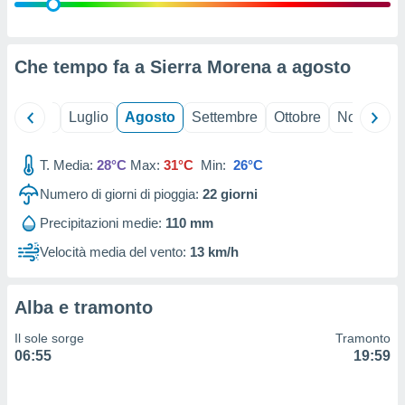
ioni
" o
tra
sui cookie
o sito
Che tempo fa a Sierra Morena a
agosto
nostri
Giugno
Luglio
Agosto
Settembre
Ottobre
Novembre
mo il
T. Media:
28°C
Max:
31°C
Min:
26°C
te
ento dei
Numero di giorni di pioggia:
22
giorni
Precipitazioni medie:
110 mm
re
ioni su
Velocità media del vento:
13 km/h
vo e/o
i,
 dati
Alba e tramonto
er la
 della
Il sole sorge
Tramonto
à, creare
06:55
19:59
r la
à
izzata,