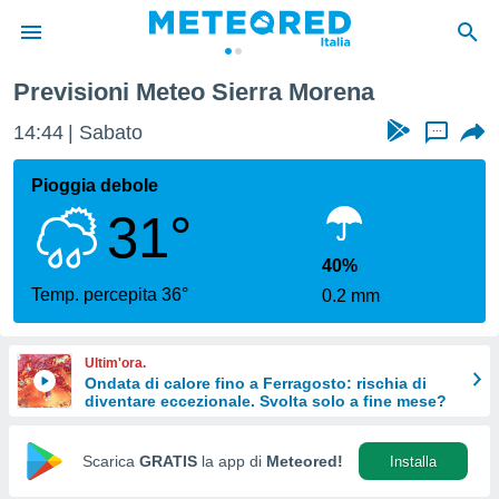
Previsioni Meteo Sierra Morena
tiva
rivacy
14:44
Sabato
...
ti di
net
Pioggia debole
net)
31°
i
 da
nisti per
40%
 che le
Temp. percepita 36°
0.2 mm
ioni
iano di
È
Ultim'ora.
Ondata di calore fino a Ferragosto: rischia di
 a
diventare eccezionale. Svolta solo a fine mese?
ito Web
do le
opzioni:
Scarica
GRATIS
la app di
Meteored!
Installa
 i