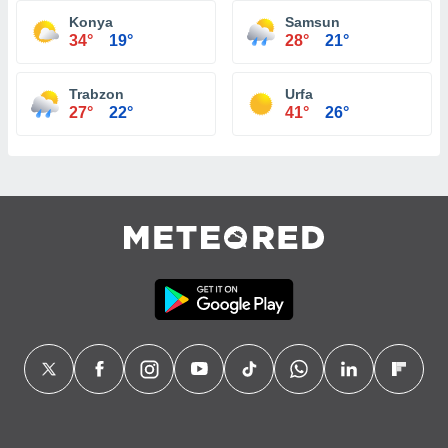
Konya
Samsun
34°
19°
28°
21°
Trabzon
Urfa
27°
22°
41°
26°