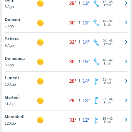
a", è
17
-
38
29°
/
13°
km/h
6 Ago
al sito
ettando
Domani
16
-
34
30°
/
13°
zione di
km/h
7 Ago
okie,
dei nostri
Sabato
20
-
43
che ci
32°
/
14°
km/h
8 Ago
no di
 e
e il
Domenica
18
-
42
30°
/
15°
amento
km/h
9 Ago
 Web,
i
Lunedì
21
-
44
re un
28°
/
14°
km/h
10 Ago
pecifico
arti la
Martedì
à o
21
-
44
29°
/
13°
km/h
i
11 Ago
zzati
 di esso.
Mercoledì
16
-
42
sultare
31°
/
12°
km/h
12 Ago
oni nella