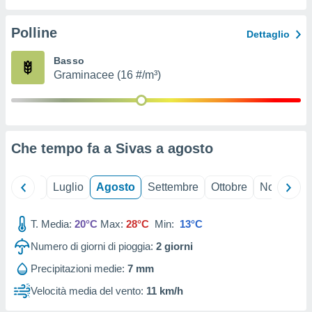
ioni
" o
tra
Polline
Dettaglio
sui cookie
o sito
Basso
Graminacee (16 #/m³)
nostri
mo il
te
ento dei
Che tempo fa a Sivas a
agosto
re
ioni su
Giugno
Luglio
Agosto
Settembre
Ottobre
Novembre
vo e/o
i,
T. Media:
20°C
Max:
28°C
Min:
13°C
 dati
er la
Numero di giorni di pioggia:
2
giorni
 della
à, creare
Precipitazioni medie:
7 mm
r la
Velocità media del vento:
11 km/h
à
izzata,