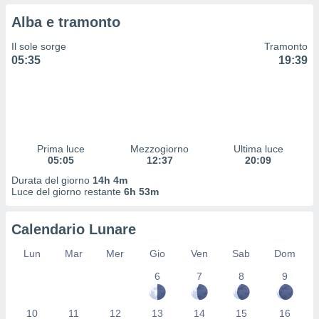
 profili
Alba e tramonto
lezione
cità
Il sole sorge
Tramonto
izzata,
05:35
19:39
fili per
izzazione
nuti,
 profili
lezione
uti
Prima luce
Mezzogiorno
Ultima luce
zzati,
05:05
12:37
20:09
 le
Durata del giorno
14h 4m
ni degli
Luce del giorno restante
6h 53m
 misurare
zioni dei
,
Calendario Lunare
ere il
Lun
Mar
Mer
Gio
Ven
Sab
Dom
so
6
7
8
9
he o la
ione di
enienti
10
11
12
13
14
15
16
diverse,