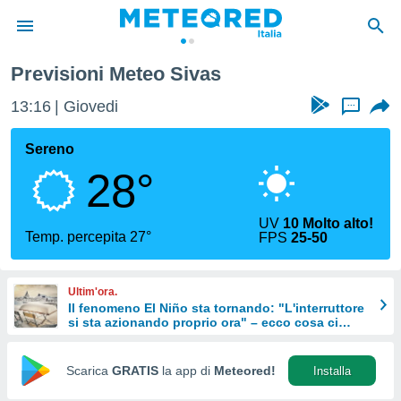
Previsioni Meteo Sivas
tiva
rivacy
13:16
Giovedi
...
ti di
net
Sereno
net)
28°
i
 da
nisti per
UV
10 Molto alto!
 che le
Temp. percepita 27°
FPS
25-50
ioni
iano di
È
Ultim'ora.
Il fenomeno El Niño sta tornando: "L'interruttore
 a
si sta azionando proprio ora" – ecco cosa ci
ito Web
aspetta in inverno
do le
opzioni:
Scarica
GRATIS
la app di
Meteored!
Installa
 i