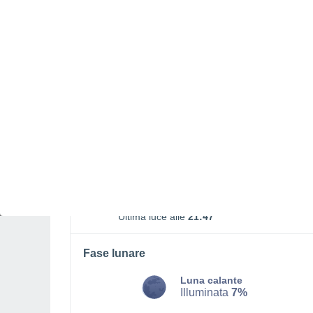
LUNEDÌ, 10 AGOSTO
Tutto il giorno
Nubi sparse
Alba elle
06:23
Tramonto alle
21:10
Prima luce alle
05:46
Ultima luce alle
21:47
Fase lunare
Luna calante
Illuminata
7%