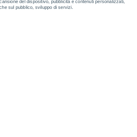
cansione del dispositivo, pubblicità e contenuti personalizzati,
Lunedì
10
che sul pubblico, sviluppo di servizi.
zée
15°
Cielo sereno
02:00
T. Percepita
15°
13°
Cielo sereno
05:00
T. Percepita
13°
15°
Sereno
08:00
T. Percepita
15°
22°
Nubi sparse
11:00
T. Percepita
22°