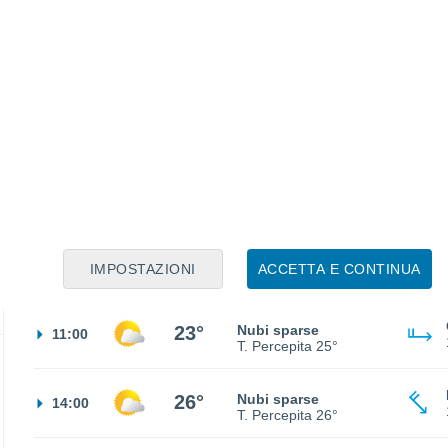
21°
Nubi sparse
02:00
T. Percepita
21°
18°
Nubi sparse
05:00
T. Percepita
18°
18°
Nubi sparse
08:00
IMPOSTAZIONI
ACCETTA E CONTINUA
T. Percepita
18°
23°
Nubi sparse
11:00
T. Percepita
25°
26°
Nubi sparse
14:00
T. Percepita
26°