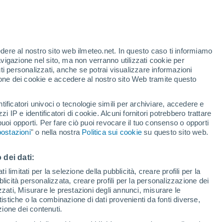
r Somzée
VENTO
PRECIPITAZIONI
edere al nostro sito web ilmeteo.net. In questo caso ti informiamo
12
15
18
21
00
03
06
09
12
15
18
21
00
avigazione nel sito, ma non verranno utilizzati cookie per
i personalizzati, anche se potrai visualizzare informazioni
azione dei cookie e accedere al nostro sito Web tramite questo
30°
28°
tificatori univoci o tecnologie simili per archiviare, accedere e
26°
26°
26°
zzi IP e identificatori di cookie. Alcuni fornitori potrebbero trattare
 puoi opporti. Per fare ciò puoi revocare il tuo consenso o opporti
24°
30°
23°
22°
ostazioni
" o nella nostra
Politica sui cookie
su questo sito web.
21°
19°
18°
18°
 dei dati:
 limitati per la selezione della pubblicità, creare profili per la
bblicità personalizzata, creare profili per la personalizzazione dei
izzati, Misurare le prestazioni degli annunci, misurare le
istiche o la combinazione di dati provenienti da fonti diverse,
ezione dei contenuti.