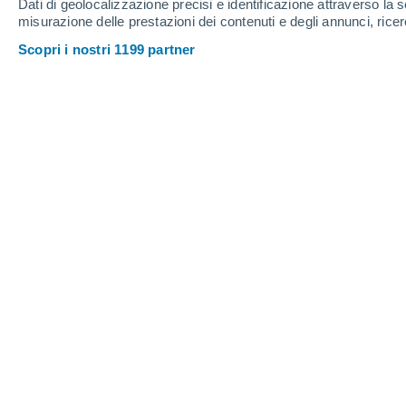
Dati di geolocalizzazione precisi e identificazione attraverso la s
Sabato
8
Domenica
9
misurazione delle prestazioni dei contenuti e degli annunci, ricer
Scopri i nostri 1199 partner
Previsioni meteo ora per ora a Som
SABATO, 08 AGOSTO
Tutto il giorno
Sereno
Alba elle
06:20
Tramonto alle
21:14
Prima luce alle
05:42
Ultima luce alle
21:51
Fase lunare