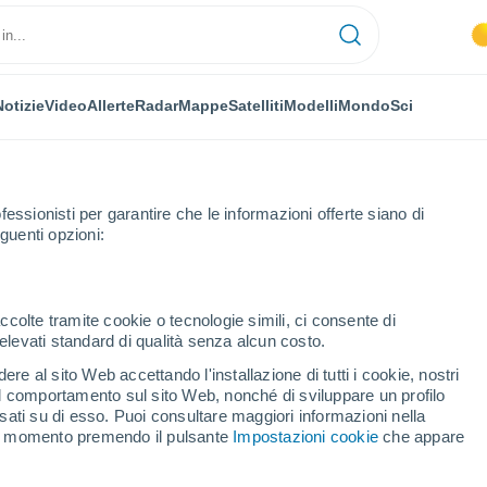
Notizie
Video
Allerte
Radar
Mappe
Satelliti
Modelli
Mondo
Sci
fessionisti per garantire che le informazioni offerte siano di
guenti opzioni:
omzée
Orario
ccolte tramite cookie o tecnologie simili, ci consente di
n elevati standard di qualità senza alcun costo.
ée per ora
re al sito Web accettando l'installazione di tutti i cookie, nostri
 il comportamento sul sito Web, nonché di sviluppare un profilo
asati su di esso. Puoi consultare maggiori informazioni nella
si momento premendo il pulsante
Impostazioni cookie
che appare