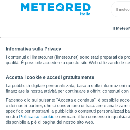
Il Meteo
Informativa sulla Privacy
I contenuti di Ilmeteo.net (ilmeteo.net) sono stati preparati da pro
qualità. È possibile accedere a questo sito Web utilizzando le se
Accetta i cookie e accedi gratuitamente
Home
Belgio
Vallonia
Provincia di Namur
S
La pubblicità digitale personalizzata, basata sulle informazioni ra
finanziare la nostra attività per continuare a offrirti contenuti co
Previsioni Meteo Somz
Facendo clic sul pulsante "Accetta e continua", è possibile accede
o dei nostri partner, che ci consentono di tracciare e analizzare
specifico per mostrarti la pubblicità o contenuti personalizzati b
Il Meteo 1 - 7
Orario
nostra
Politica sui cookie
e revocare il tuo consenso in qualsia
disponibile a piè di pagina del nostro sito web.