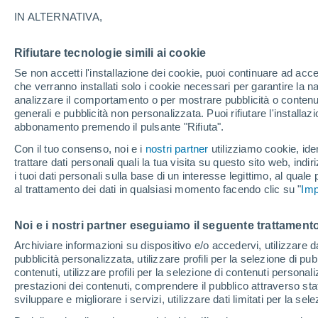
Grafica del meteo ora per ora pe
IN ALTERNATIVA,
SIMBOLO
TEMPERATURA
Rifiutare tecnologie simili ai cookie
Se non accetti l'installazione dei cookie, puoi continuare ad acc
00
03
06
09
12
15
18
21
00
03
06
09
che verranno installati solo i cookie necessari per garantire la n
analizzare il comportamento o per mostrare pubblicità o contenut
generali e pubblicità non personalizzata. Puoi rifiutare l'install
abbonamento premendo il pulsante "Rifiuta".
Con il tuo consenso, noi e i
nostri partner
utilizziamo cookie, iden
26°
trattare dati personali quali la tua visita su questo sito web, indiri
25°
25°
i tuoi dati personali sulla base di un interesse legittimo, al quale
al trattamento dei dati in qualsiasi momento facendo clic su "
Imp
22°
20°
19°
17°
Noi e i nostri partner eseguiamo il seguente trattamento
15°
15°
15°
Archiviare informazioni su dispositivo e/o accedervi, utilizzare dati
13°
pubblicità personalizzata, utilizzare profili per la selezione di pu
contenuti, utilizzare profili per la selezione di contenuti personal
prestazioni dei contenuti, comprendere il pubblico attraverso stat
sviluppare e migliorare i servizi, utilizzare dati limitati per la sel