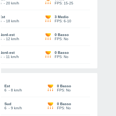
6
-
20 km/h
FPS:
15-25
Est
3 Medio
6
-
18 km/h
FPS:
6-10
Nord-est
0 Basso
5
-
12 km/h
FPS:
No
Nord-est
0 Basso
6
-
11 km/h
FPS:
No
Est
0 Basso
6
-
8 km/h
FPS:
No
Sud
0 Basso
6
-
9 km/h
FPS:
No