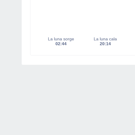
La luna sorge
La luna cala
02:44
20:14