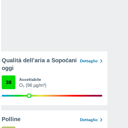
Qualità dell'aria a Sopoćani
Dettaglio
oggi
Accettabile
38
O₃ (96 µg/m³)
Polline
Dettaglio