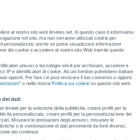
Allerta gialla
Allerta moderata per alte
temperature a Sopoćani oggi
o
edere al nostro sito web ilmeteo.net. In questo caso ti informiamo
avigazione nel sito, ma non verranno utilizzati cookie per
i personalizzati, anche se potrai visualizzare informazioni
azione dei cookie e accedere al nostro sito Web tramite questo
tificatori univoci o tecnologie simili per archiviare, accedere e
zzi IP e identificatori di cookie. Alcuni fornitori potrebbero trattare
 puoi opporti. Per fare ciò puoi revocare il tuo consenso o opporti
adar di pioggia
Satelliti
Modelli
ostazioni
" o nella nostra
Politica sui cookie
su questo sito web.
 dei dati:
ercoledì
Giovedi
Venerdì
Sabato
 limitati per la selezione della pubblicità, creare profili per la
bblicità personalizzata, creare profili per la personalizzazione dei
12 Ago
13 Ago
14 Ago
15 Ago
izzati, Misurare le prestazioni degli annunci, misurare le
istiche o la combinazione di dati provenienti da fonti diverse,
ezione dei contenuti.