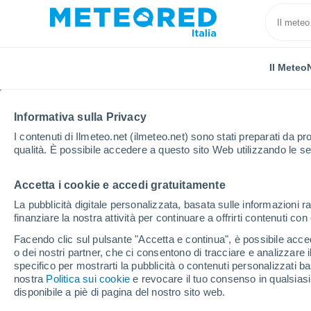
Il Meteo
Informativa sulla Privacy
I contenuti di Ilmeteo.net (ilmeteo.net) sono stati preparati da pro
qualità. È possibile accedere a questo sito Web utilizzando le se
Accetta i cookie e accedi gratuitamente
Home
Serbia
Distretto di Raška
Sopoćani
La pubblicità digitale personalizzata, basata sulle informazioni ra
finanziare la nostra attività per continuare a offrirti contenuti co
Previsioni Meteo Sopo
Facendo clic sul pulsante "Accetta e continua", è possibile accede
o dei nostri partner, che ci consentono di tracciare e analizzare
09:12
Domenica
specifico per mostrarti la pubblicità o contenuti personalizzati b
nostra
Politica sui cookie
e revocare il tuo consenso in qualsia
disponibile a piè di pagina del nostro sito web.
Sereno