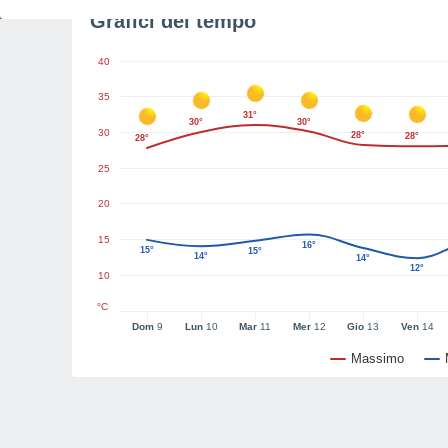
Grafici del tempo
40
35
31°
30°
30°
30
28°
28°
28°
25
20
15
16°
15°
15°
14°
14°
12°
10
°C
Dom
9
Lun
10
Mar
11
Mer
12
Gio
13
Ven
14
Massimo