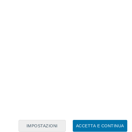
Calendario Lunare
Lun
Mar
Mer
Gio
Ven
Sab
Dom
9
10
11
12
13
14
15
16
17
18
19
20
21
22
IMPOSTAZIONI
ACCETTA E CONTINUA