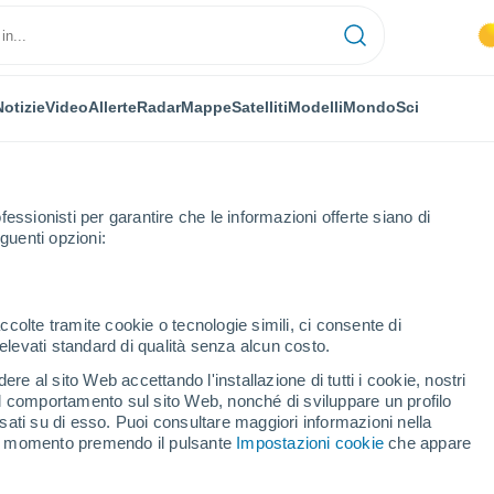
Notizie
Video
Allerte
Radar
Mappe
Satelliti
Modelli
Mondo
Sci
fessionisti per garantire che le informazioni offerte siano di
guenti opzioni:
ccolte tramite cookie o tecnologie simili, ci consente di
n elevati standard di qualità senza alcun costo.
ćani
re al sito Web accettando l'installazione di tutti i cookie, nostri
 il comportamento sul sito Web, nonché di sviluppare un profilo
...
asati su di esso. Puoi consultare maggiori informazioni nella
si momento premendo il pulsante
Impostazioni cookie
che appare
Per ora
Cielo sereno nelle prossime ore