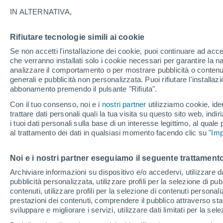
22°
IN ALTERNATIVA,
Rifiutare tecnologie simili ai cookie
UV
3 Medi
Se non accetti l'installazione dei cookie, puoi continuare ad acc
Temp. percepita 24°
FPS
6-10
che verranno installati solo i cookie necessari per garantire la n
analizzare il comportamento o per mostrare pubblicità o contenut
generali e pubblicità non personalizzata. Puoi rifiutare l'install
abbonamento premendo il pulsante "Rifiuta".
Ultim'ora.
Meteo, tendenza di lungo termine: arrivano
Con il tuo consenso, noi e i
nostri partner
utilizziamo cookie, iden
conferme, la svolta dopo Ferragosto
trattare dati personali quali la tua visita su questo sito web, indiri
i tuoi dati personali sulla base di un interesse legittimo, al quale
Il Meteo 1 - 7
Attualità
Mappa della Temperatura
R
al trattamento dei dati in qualsiasi momento facendo clic su "
Imp
Noi e i nostri partner eseguiamo il seguente trattamento
Domani
Martedì
M
Oggi
Archiviare informazioni su dispositivo e/o accedervi, utilizzare dati
pubblicità personalizzata, utilizzare profili per la selezione di pu
10 Ago
11 Ago
9 Ago
contenuti, utilizzare profili per la selezione di contenuti personal
prestazioni dei contenuti, comprendere il pubblico attraverso stat
sviluppare e migliorare i servizi, utilizzare dati limitati per la sel