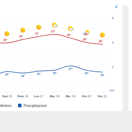
6
32°
31°
30°
30°
28°
28°
28°
4
2
17°
15°
15°
15°
15°
14°
14°
mm
Sab
15
Dom
16
Lun
17
Mar
18
Mer
19
Gio
20
Ven
21
Minimo
Precipitazioni