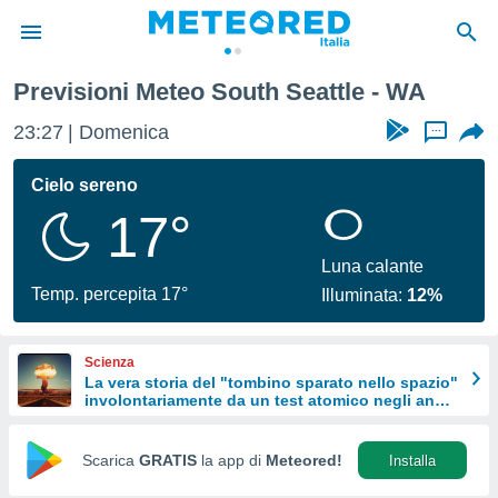
Previsioni Meteo South Seattle - WA
tiva
rivacy
23:27
Domenica
...
ti di
net
Cielo sereno
net)
17°
i
 da
nisti per
Luna calante
 che le
Temp. percepita 17°
Illuminata:
12%
ioni
iano di
È
Scienza
La vera storia del "tombino sparato nello spazio"
 a
involontariamente da un test atomico negli anni
ito Web
'50
do le
opzioni:
Scarica
GRATIS
la app di
Meteored!
Installa
 i