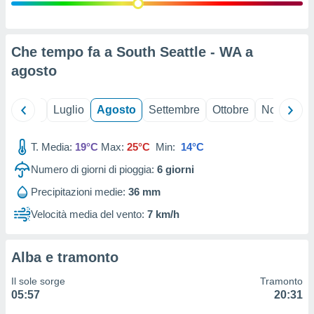
ioni
" o
tra
sui cookie
o sito
Che tempo fa a South Seattle - WA a
agosto
nostri
Giugno
Luglio
Agosto
Settembre
Ottobre
Novembre
mo il
te
ento dei
T. Media:
19°C
Max:
25°C
Min:
14°C
Numero di giorni di pioggia:
6
giorni
re
ioni su
Precipitazioni medie:
36 mm
vo e/o
Velocità media del vento:
7 km/h
i,
 dati
er la
 della
Alba e tramonto
à, creare
r la
Il sole sorge
Tramonto
à
05:57
20:31
izzata,