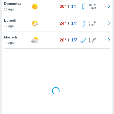
Domenica
10
-
29
26°
/
14°
km/h
sui cookie
16 Ago
e il tuo
 in
Lunedì
9
-
26
24°
/
14°
km/h
17 Ago
o
 il
Martedì
8
-
20
20°
/
15°
km/h
azioni
18 Ago
kie
re
le a piè
 del
to web.
ATIVA,
e
gie
i cookie
ccetti
zione dei