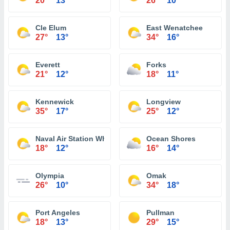
20°
13°
26°
10°
Cle Elum
East Wenatchee
27°
13°
34°
16°
Everett
Forks
21°
12°
18°
11°
Kennewick
Longview
35°
17°
25°
12°
Naval Air Station Whidbey Island
Ocean Shores
18°
12°
16°
14°
Olympia
Omak
26°
10°
34°
18°
Port Angeles
Pullman
18°
13°
29°
15°