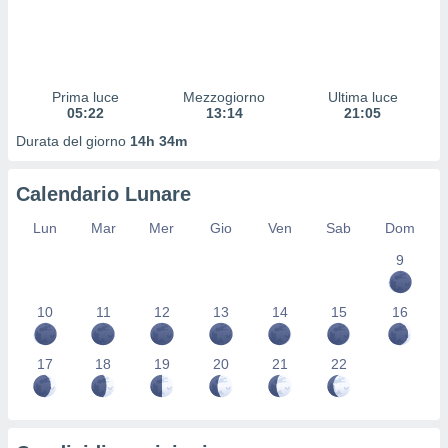
 profili
lezione
cità
izzata,
fili per
Prima luce
Mezzogiorno
Ultima luce
05:22
13:14
21:05
izzazione
Durata del giorno
14h 34m
nuti,
 profili
lezione
Calendario Lunare
uti
zzati,
Lun
Mar
Mer
Gio
Ven
Sab
Dom
 le
ni degli
9
 misurare
zioni dei
10
11
12
13
14
15
16
,
ere il
17
18
19
20
21
22
so
he o la
ione di
enienti
diverse,