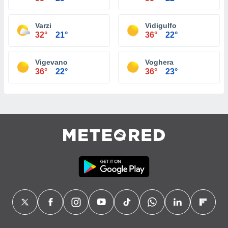
Varzi
Vidigulfo
32°
21°
36°
22°
Vigevano
Voghera
36°
22°
36°
23°