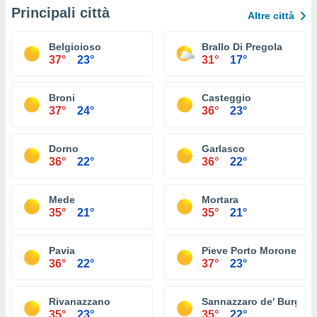
Principali città
Altre città
Belgioioso
Brallo Di Pregola
37°
23°
31°
17°
Broni
Casteggio
37°
24°
36°
23°
Dorno
Garlasco
36°
22°
36°
22°
Mede
Mortara
35°
21°
35°
21°
Pavia
Pieve Porto Morone
36°
22°
37°
23°
Rivanazzano
Sannazzaro de' Burgon
35°
23°
35°
22°