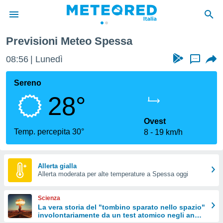
Previsioni Meteo Spessa
tiva
rivacy
08:56
Lunedì
...
ti di
net
Sereno
net)
28°
i
 da
nisti per
Ovest
 che le
Temp. percepita 30°
8
19 km/h
ioni
iano di
È
Allerta gialla
 a
Allerta moderata per alte temperature a Spessa oggi
ito Web
do le
Scienza
opzioni:
La vera storia del "tombino sparato nello spazio"
involontariamente da un test atomico negli anni
 i