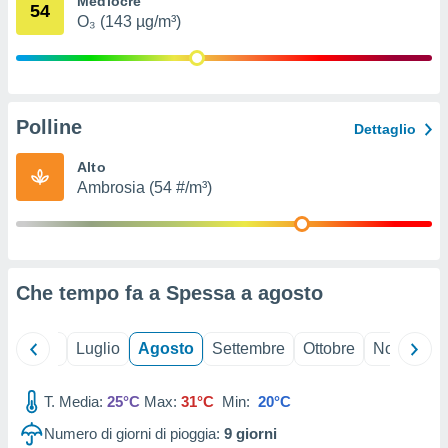
Mediocre
54
ioni
" o
O₃ (143 µg/m³)
tra
sui cookie
o sito
Polline
nostri
Dettaglio
mo il
Alto
te
Ambrosia (54 #/m³)
ento dei
re
ioni su
vo e/o
Che tempo fa a Spessa a
agosto
i,
 dati
er la
Giugno
Luglio
Agosto
Settembre
Ottobre
Novembre
 della
à, creare
r la
T. Media:
25°C
Max:
31°C
Min:
20°C
à
Numero di giorni di pioggia:
9
giorni
izzata,