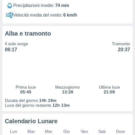
 profili
Precipitazioni medie:
74 mm
lezione
cità
Velocità media del vento:
6 km/h
izzata,
fili per
Alba e tramonto
izzazione
nuti,
Il sole sorge
Tramonto
 profili
06:17
20:37
lezione
uti
zzati,
 le
ni degli
 misurare
Prima luce
Mezzogiorno
Ultima luce
zioni dei
05:45
13:28
21:09
,
ere il
Durata del giorno
14h 19m
Luce del giorno restante
12h 13m
so
he o la
Calendario Lunare
ione di
enienti
Lun
Mar
Mer
Gio
Ven
Sab
Dom
diverse,