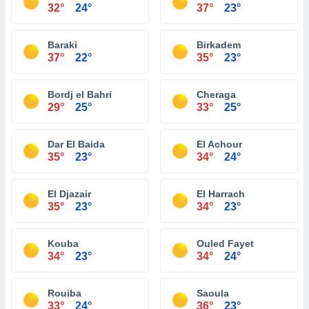
32°
24°
37°
23°
Baraki
Birkadem
37°
22°
35°
23°
Bordj el Bahri
Cheraga
29°
25°
33°
25°
Dar El Baida
El Achour
35°
23°
34°
24°
El Djazair
El Harrach
35°
23°
34°
23°
Kouba
Ouled Fayet
34°
23°
34°
24°
Rouiba
Saoula
33°
24°
36°
23°