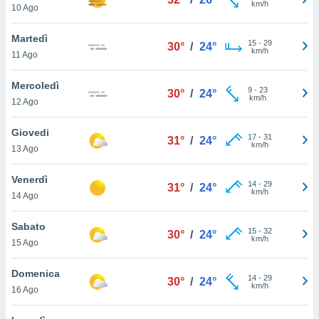
km/h
a", è
10 Ago
al sito
Martedì
15
-
29
ettando
30°
/
24°
km/h
11 Ago
zione di
okie,
Mercoledì
dei nostri
9
-
23
30°
/
24°
km/h
che ci
12 Ago
no di
 e
Giovedi
17
-
31
31°
/
24°
e il
km/h
13 Ago
amento
 Web,
Venerdì
i
14
-
29
31°
/
24°
km/h
re un
14 Ago
pecifico
arti la
Sabato
15
-
32
30°
/
24°
à o
km/h
15 Ago
i
zzati
Domenica
 di esso.
14
-
29
30°
/
24°
km/h
sultare
16 Ago
oni nella