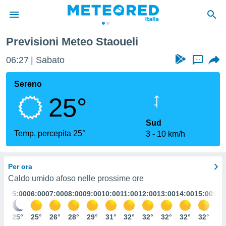
Previsioni Meteo Staoueli
tiva
rivacy
06:27
Sabato
...
ti di
net
Sereno
net)
25°
i
 da
nisti per
Sud
 che le
Temp. percepita 25°
3
10 km/h
ioni
iano di
È
Per ora
 a
Caldo umido afoso nelle prossime ore
ito Web
:00
05:00
06:00
07:00
08:00
09:00
10:00
11:00
12:00
13:00
14:00
15:00
16:
do le
opzioni:
6°
25°
25°
26°
28°
29°
31°
32°
32°
32°
32°
32°
32
 i