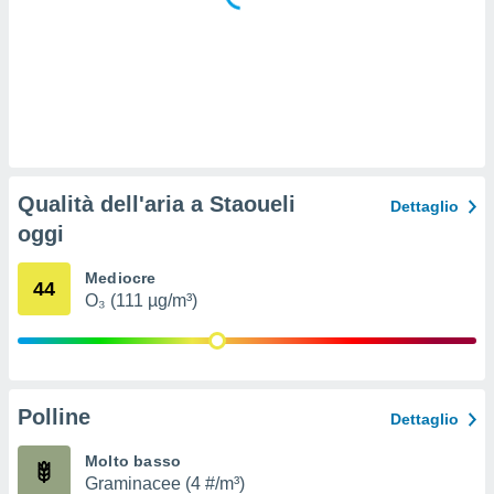
 e
ati
 quali la
a su
ito web,
IP e
tori di
Alcuni
ro
Qualità dell'aria a Staoueli
Dettaglio
 tuoi dati
oggi
 sulla
un
e
Mediocre
44
, al quale
O₃ (111 µg/m³)
rti. Per
puoi
il tuo
o o
l
Polline
Dettaglio
nto dei
ualsiasi
Molto basso
 facendo
Graminacee (4 #/m³)