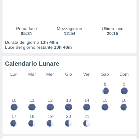
 profili
lezione
cità
izzata,
fili per
Prima luce
Mezzogiorno
Ultima luce
05:31
12:54
20:15
izzazione
Durata del giorno
13h 48m
nuti,
Luce del giorno restante
13h 48m
 profili
lezione
uti
Calendario Lunare
zzati,
 le
Lun
Mar
Mer
Gio
Ven
Sab
Dom
ni degli
8
9
 misurare
zioni dei
,
10
11
12
13
14
15
16
ere il
so
17
18
19
20
21
he o la
ione di
enienti
diverse,