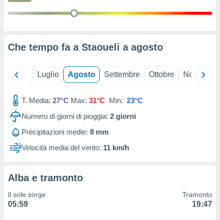
ioni
" o
tra
sui cookie
o sito
Che tempo fa a Staoueli a
agosto
nostri
Giugno
Luglio
Agosto
Settembre
Ottobre
Novembre
mo il
te
ento dei
T. Media:
27°C
Max:
31°C
Min:
23°C
Numero di giorni di pioggia:
2
giorni
re
ioni su
Precipitazioni medie:
8 mm
vo e/o
Velocità media del vento:
11 km/h
i,
 dati
er la
Alba e tramonto
 della
à, creare
Il sole sorge
Tramonto
r la
05:59
19:47
à
izzata,