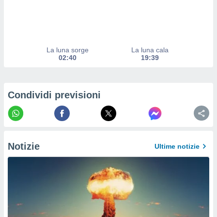
izzata.
utare
zione dei
 al
ito Web
La luna sorge
La luna cala
questo
02:40
19:39
ento
 il
Condividi previsioni
o
, noi e i
rtner
mo
Notizie
Ultime notizie
tori
o
e simili
viare,
 e
ati
 quali la