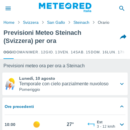
tiva
rivacy
Home
Svizzera
San Gallo
Steinach
Orario
ti di
net
Previsioni Meteo Steinach
net)
(Svizzera) per ora
i
 da
nisti per
OGGI
DOMANI
MER. 12
GIO. 13
VEN. 14
SAB. 15
DOM. 16
LUN. 17
MAR
 che le
ioni
Previsioni meteo ora per ora a Steinach
iano di
È
Lunedì, 10 agosto
Temporale con cielo parzialmente nuvoloso
 a
Pomeriggio
ito Web
do le
opzioni:
Ore precedenti
 i
e
Est
27°
10:00
3
-
12
km/h
amente