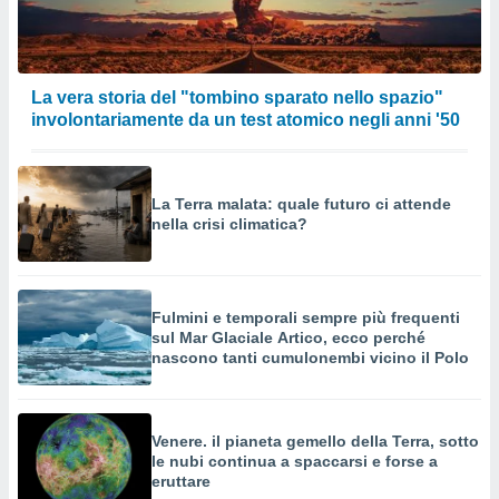
a su
ito web,
IP e
tori di
Alcuni
La vera storia del "tombino sparato nello spazio"
involontariamente da un test atomico negli anni '50
ro
 tuoi dati
 sulla
un
La Terra malata: quale futuro ci attende
e
nella crisi climatica?
, al quale
rti. Per
puoi
il tuo
Fulmini e temporali sempre più frequenti
o o
sul Mar Glaciale Artico, ecco perché
l
nascono tanti cumulonembi vicino il Polo
nto dei
ualsiasi
 facendo
Venere. il pianeta gemello della Terra, sotto
ioni
" o
le nubi continua a spaccarsi e forse a
tra
eruttare
sui cookie