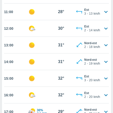
cità
Est
28°
11:00
3
-
13
km/h
izzata,
ACCETTA
ulle
E
ioni
Est
CONTINUA
30°
12:00
tramite
2
-
14
km/h
e simili,
IMPOSTAZIONI
Nord-est
nte di
31°
13:00
2
-
18
km/h
e la
tività per
re a
Nord-est
31°
14:00
2
-
19
km/h
ontenuti
ti
 di
Est
32°
senza
15:00
3
-
20
km/h
sto.
clic sul
Est
32°
16:00
 "Accetta
2
-
20
km/h
a", è
Nord-est
al sito
30%
29°
17:00