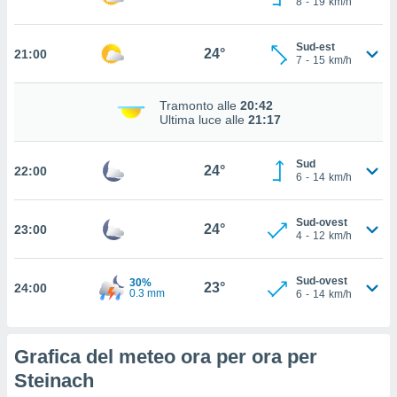
8
-
19
km/h
 in
o
Sud-est
24°
21:00
7
-
15
km/h
 il
azioni
Tramonto alle
20:42
kie
Ultima luce alle
21:17
re
le a piè
Sud
 del
24°
22:00
6
-
14
km/h
to web.
Sud-ovest
24°
23:00
ATIVA,
4
-
12
km/h
e
Sud-ovest
30%
gie
23°
24:00
0.3 mm
6
-
14
km/h
i cookie
ccetti
zione dei
Grafica del meteo ora per ora per
puoi
re ad
Steinach
 al