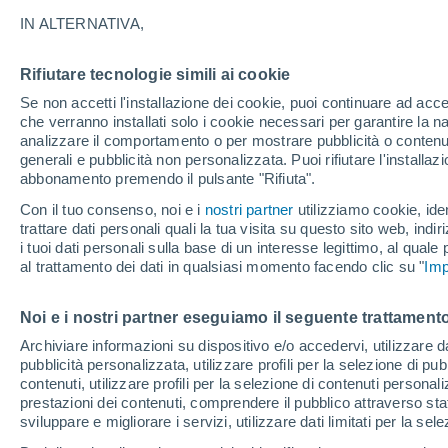
25°
IN ALTERNATIVA,
Rifiutare tecnologie simili ai cookie
Luna calan
Se non accetti l'installazione dei cookie, puoi continuare ad acc
Illuminata:
Temp. percepita 26°
che verranno installati solo i cookie necessari per garantire la n
analizzare il comportamento o per mostrare pubblicità o contenut
generali e pubblicità non personalizzata. Puoi rifiutare l'install
abbonamento premendo il pulsante "Rifiuta".
Ultim’ora
Caldo intenso sull’Italia, ma venerdì 7 agosto 
Con il tuo consenso, noi e i
nostri partner
utilizziamo cookie, iden
temporali minacciano il Nord
trattare dati personali quali la tua visita su questo sito web, indiri
i tuoi dati personali sulla base di un interesse legittimo, al quale
Il Meteo 1 - 7
Attualità
Mappa della Temperatura
R
al trattamento dei dati in qualsiasi momento facendo clic su "
Imp
Noi e i nostri partner eseguiamo il seguente trattamento
Domani
Sabato
D
Oggi
Archiviare informazioni su dispositivo e/o accedervi, utilizzare dati
pubblicità personalizzata, utilizzare profili per la selezione di pu
7 Ago
8 Ago
6 Ago
contenuti, utilizzare profili per la selezione di contenuti personal
prestazioni dei contenuti, comprendere il pubblico attraverso stat
sviluppare e migliorare i servizi, utilizzare dati limitati per la sel
90%
70%