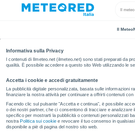
Il Meteo
Informativa sulla Privacy
I contenuti di Ilmeteo.net (ilmeteo.net) sono stati preparati da pro
qualità. È possibile accedere a questo sito Web utilizzando le se
Accetta i cookie e accedi gratuitamente
Home
Polonia
Slesia
Szałsza
La pubblicità digitale personalizzata, basata sulle informazioni ra
finanziare la nostra attività per continuare a offrirti contenuti co
Previsioni Meteo Szałs
Facendo clic sul pulsante "Accetta e continua", è possibile accede
o dei nostri partner, che ci consentono di tracciare e analizzare
22:34
Giovedi
specifico per mostrarti la pubblicità o contenuti personalizzati b
nostra
Politica sui cookie
e revocare il tuo consenso in qualsia
disponibile a piè di pagina del nostro sito web.
Parzialmente nuvoloso