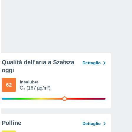
Qualità dell'aria a Szałsza
Dettaglio
oggi
Insalubre
62
O₃ (167 µg/m³)
Polline
Dettaglio