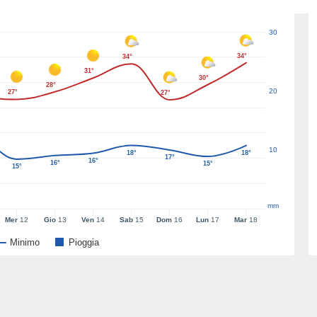
30
34°
34°
31°
30°
28°
20
27°
27°
10
18°
18°
17°
16°
16°
15°
15°
mm
Mer
12
Gio
13
Ven
14
Sab
15
Dom
16
Lun
17
Mar
18
Minimo
Pioggia