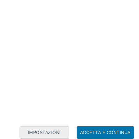
Calendario Lunare
Lun
Mar
Mer
Gio
Ven
Sab
Dom
6
7
8
9
10
11
12
13
14
15
16
17
18
19
IMPOSTAZIONI
ACCETTA E CONTINUA