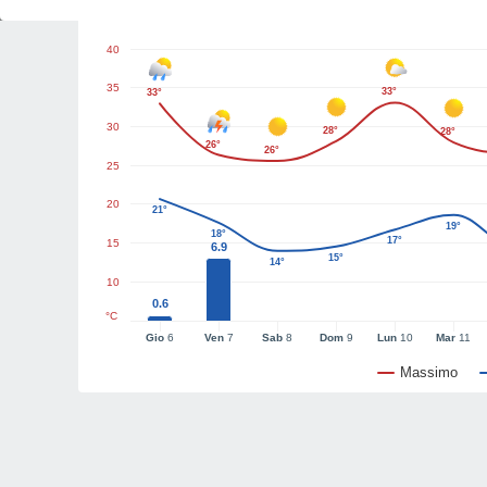
Grafici del tempo
40
35
33°
33°
30
28°
28°
26°
26°
25
20
21°
19°
18°
17°
15
6.9
15°
14°
10
0.6
°C
Gio
6
Ven
7
Sab
8
Dom
9
Lun
10
Mar
11
Massimo