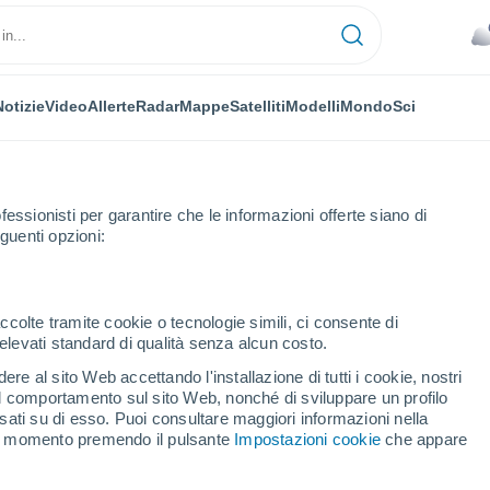
Notizie
Video
Allerte
Radar
Mappe
Satelliti
Modelli
Mondo
Sci
fessionisti per garantire che le informazioni offerte siano di
guenti opzioni:
ccolte tramite cookie o tecnologie simili, ci consente di
n elevati standard di qualità senza alcun costo.
za
re al sito Web accettando l'installazione di tutti i cookie, nostri
 il comportamento sul sito Web, nonché di sviluppare un profilo
...
asati su di esso. Puoi consultare maggiori informazioni nella
si momento premendo il pulsante
Impostazioni cookie
che appare
Per ora
Rischio di temporali nelle
prossime ore