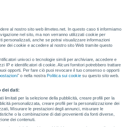
Allerta arancione
Allerta importante per temporale a
Szałsza oggi
te
edere al nostro sito web ilmeteo.net. In questo caso ti informiamo
46%
Rischio di temporali
avigazione nel sito, ma non verranno utilizzati cookie per
Domani all'alba
i personalizzati, anche se potrai visualizzare informazioni
azione dei cookie e accedere al nostro sito Web tramite questo
forti
tificatori univoci o tecnologie simili per archiviare, accedere e
zzi IP e identificatori di cookie. Alcuni fornitori potrebbero trattare
 puoi opporti. Per fare ciò puoi revocare il tuo consenso o opporti
adar di pioggia
Satelliti
Modelli
ostazioni
" o nella nostra
Politica sui cookie
su questo sito web.
 dei dati:
omenica
Lunedì
Martedì
Mercoledì
 limitati per la selezione della pubblicità, creare profili per la
bblicità personalizzata, creare profili per la personalizzazione dei
9 Ago
10 Ago
11 Ago
12 Ago
izzati, Misurare le prestazioni degli annunci, misurare le
istiche o la combinazione di dati provenienti da fonti diverse,
ezione dei contenuti.