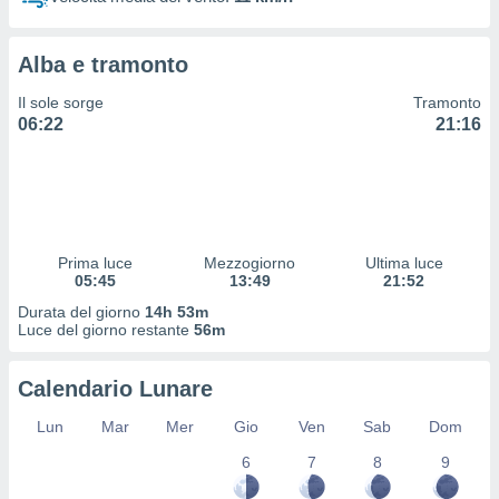
 profili
lezione
cità
Alba e tramonto
izzata,
fili per
Il sole sorge
Tramonto
06:22
21:16
izzazione
nuti,
 profili
lezione
uti
zzati,
Prima luce
Mezzogiorno
Ultima luce
 le
05:45
13:49
21:52
ni degli
 misurare
Durata del giorno
14h 53m
zioni dei
Luce del giorno restante
56m
,
ere il
Calendario Lunare
so
Lun
Mar
Mer
Gio
Ven
Sab
Dom
he o la
ione di
6
7
8
9
enienti
diverse,