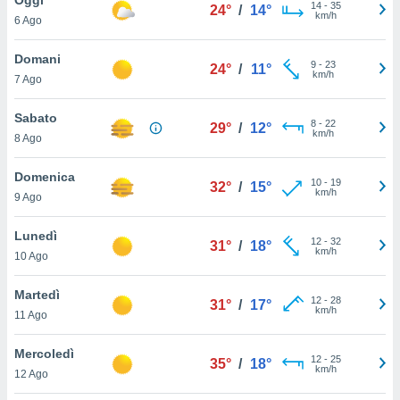
a", è
14
-
35
24°
/
14°
km/h
6 Ago
al sito
ettando
Domani
9
-
23
24°
/
11°
zione di
km/h
7 Ago
okie,
dei nostri
Sabato
8
-
22
che ci
29°
/
12°
km/h
8 Ago
no di
 e
e il
Domenica
10
-
19
32°
/
15°
amento
km/h
9 Ago
 Web,
i
Lunedì
12
-
32
re un
31°
/
18°
km/h
10 Ago
pecifico
arti la
Martedì
à o
12
-
28
31°
/
17°
km/h
i
11 Ago
zzati
 di esso.
Mercoledì
12
-
25
sultare
35°
/
18°
km/h
12 Ago
oni nella