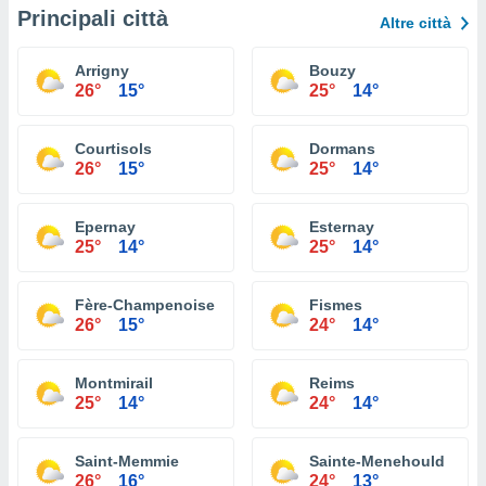
Principali città
Altre città
Arrigny
Bouzy
26°
15°
25°
14°
Courtisols
Dormans
26°
15°
25°
14°
Epernay
Esternay
25°
14°
25°
14°
Fère-Champenoise
Fismes
26°
15°
24°
14°
Montmirail
Reims
25°
14°
24°
14°
Saint-Memmie
Sainte-Menehould
26°
16°
24°
13°