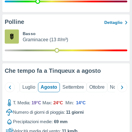
ioni
" o
tra
sui cookie
o sito
Polline
Dettaglio
Basso
nostri
Graminacee (13 #/m³)
mo il
te
ento dei
Che tempo fa a Tinqueux a
agosto
re
ioni su
vo e/o
Giugno
Luglio
Agosto
Settembre
Ottobre
Novembre
i,
 dati
er la
T. Media:
19°C
Max:
24°C
Min:
14°C
 della
Numero di giorni di pioggia:
11
giorni
à, creare
r la
Precipitazioni medie:
69 mm
à
izzata,
Velocità media del vento:
11 km/h