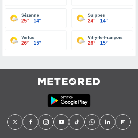
Sézanne
Suippes
25°
14°
24°
14°
Vertus
Vitry-le-François
26°
15°
26°
15°