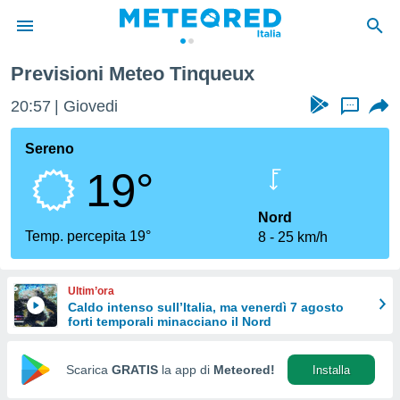
Previsioni Meteo Tinqueux
tiva
rivacy
20:57
Giovedi
...
ti di
net
Sereno
net)
19°
i
 da
nisti per
Nord
 che le
Temp. percepita 19°
8
25 km/h
ioni
iano di
È
Ultim’ora
Caldo intenso sull’Italia, ma venerdì 7 agosto
 a
forti temporali minacciano il Nord
ito Web
do le
opzioni:
Scarica
GRATIS
la app di
Meteored!
Installa
 i