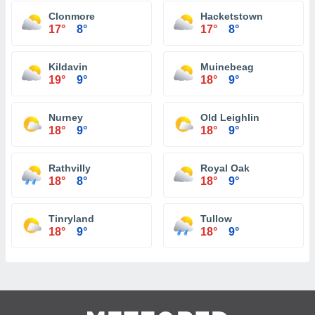
Clonmore
Hacketstown
17°
8°
17°
8°
Kildavin
Muinebeag
19°
9°
18°
9°
Nurney
Old Leighlin
18°
9°
18°
9°
Rathvilly
Royal Oak
18°
8°
18°
9°
Tinryland
Tullow
18°
9°
18°
9°