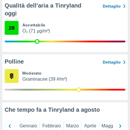
ioni
Qualità dell'aria a Tinryland
Dettaglio
e
à non
oggi
izzata.
utare
Accettabile
28
zione dei
O₃ (71 µg/m³)
 al
ito Web
questo
ento
Polline
 il
Dettaglio
Moderato
Graminacee (39 #/m³)
o
, noi e i
rtner
mo
Che tempo fa a Tinryland a
agosto
tori
o
e simili
viare,
Gennaio
Febbraio
Marzo
Aprile
Maggio
Giu