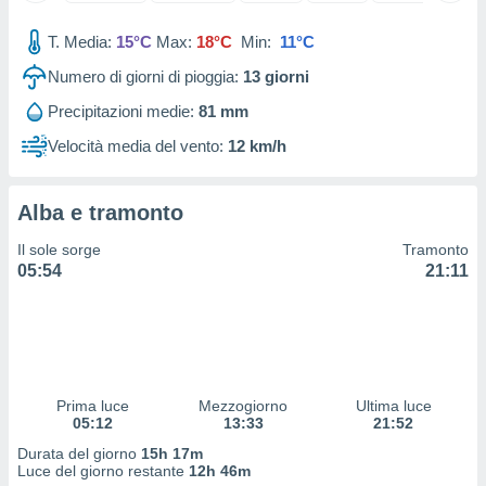
 e
ati
T. Media:
15°C
Max:
18°C
Min:
11°C
 quali la
a su
Numero di giorni di pioggia:
13
giorni
ito web,
IP e
Precipitazioni medie:
81 mm
tori di
Velocità media del vento:
12 km/h
Alcuni
ro
Alba e tramonto
 tuoi dati
 sulla
Il sole sorge
Tramonto
un
05:54
21:11
e
, al quale
rti. Per
puoi
il tuo
o o
l
Prima luce
Mezzogiorno
Ultima luce
nto dei
05:12
13:33
21:52
ualsiasi
Durata del giorno
15h 17m
 facendo
Luce del giorno restante
12h 46m