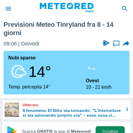
ttimana
Previsioni Meteo Tinryland fra 8 - 14
tiva
giorni
rivacy
ti di
09:06
Giovedi
...
net
net)
Nubi sparse
i
 da
14°
nisti per
 che le
Ovest
ioni
Temp. percepita 14°
iano di
10
21 km/h
È
 a
Ultim'ora.
ito Web
Il fenomeno El Niño sta tornando: "L'interruttore
do le
si sta azionando proprio ora" – ecco cosa ci
aspetta in inverno
opzioni:
Scarica
GRATIS
la app di
Meteored!
Installare
 i