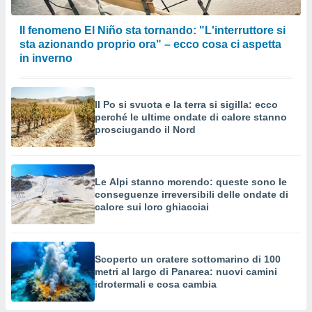
Il fenomeno El Niño sta tornando: "L'interruttore si
sta azionando proprio ora" – ecco cosa ci aspetta
in inverno
Il Po si svuota e la terra si sigilla: ecco
perché le ultime ondate di calore stanno
prosciugando il Nord
Le Alpi stanno morendo: queste sono le
conseguenze irreversibili delle ondate di
calore sui loro ghiacciai
Scoperto un cratere sottomarino di 100
metri al largo di Panarea: nuovi camini
idrotermali e cosa cambia