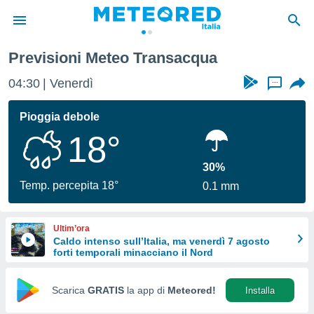
Previsioni Meteo Transacqua
tiva
rivacy
04:30
Venerdì
...
ti di
net
Pioggia debole
net)
18°
i
 da
nisti per
30%
 che le
Temp. percepita 18°
0.1 mm
ioni
iano di
È
Ultim’ora
Caldo intenso sull’Italia, ma venerdì 7 agosto
 a
forti temporali minacciano il Nord
ito Web
do le
opzioni:
Scarica
GRATIS
la app di
Meteored!
Installa
 i