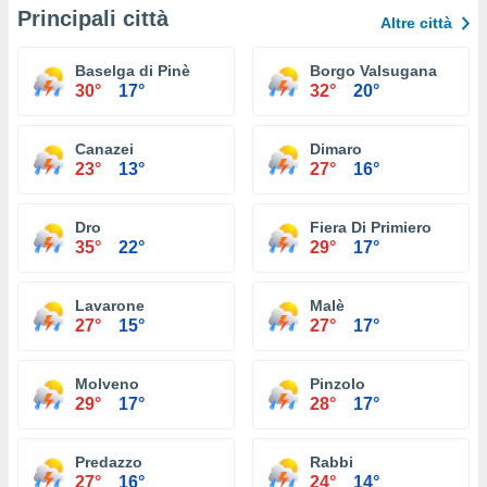
Principali città
Altre città
Baselga di Pinè
Borgo Valsugana
30°
17°
32°
20°
Canazei
Dimaro
23°
13°
27°
16°
Dro
Fiera Di Primiero
35°
22°
29°
17°
Lavarone
Malè
27°
15°
27°
17°
Molveno
Pinzolo
29°
17°
28°
17°
Predazzo
Rabbi
27°
16°
24°
14°