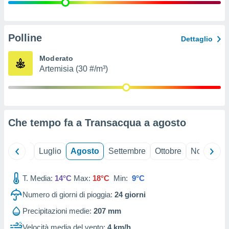
ioni
" o
tra
sui cookie
o sito
Polline
Dettaglio
Moderato
nostri
Artemisia (30 #/m³)
mo il
te
ento dei
Che tempo fa a Transacqua a
agosto
re
ioni su
vo e/o
Giugno
Luglio
Agosto
Settembre
Ottobre
Novembre
i,
 dati
er la
T. Media:
14°C
Max:
18°C
Min:
9°C
 della
Numero di giorni di pioggia:
24
giorni
à, creare
r la
Precipitazioni medie:
207 mm
à
izzata,
Velocità media del vento:
4 km/h