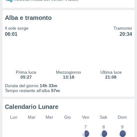
 profili
lezione
cità
Alba e tramonto
izzata,
fili per
Il sole sorge
Tramonto
06:01
20:34
izzazione
nuti,
 profili
lezione
uti
zzati,
Prima luce
Mezzogiorno
Ultima luce
 le
05:27
13:18
21:08
ni degli
 misurare
Durata del giorno
14h 33m
zioni dei
Tempo restante all'alba
57m
,
ere il
Calendario Lunare
so
Lun
Mar
Mer
Gio
Ven
Sab
Dom
he o la
ione di
7
8
9
enienti
diverse,