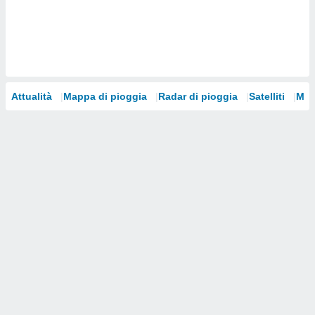
i nostri
artner
Attualità
Mappa di pioggia
Radar di pioggia
Satelliti
Mod