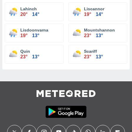
Lahinch
Liscannor
20°
14°
19°
14°
Lisdoonvarna
Mountshannon
19°
13°
23°
13°
Quin
Scariff
23°
13°
23°
13°