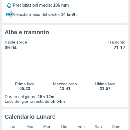
 profili
Precipitazioni medie:
106 mm
lezione
cità
Velocità media del vento:
14 km/h
izzata,
fili per
Alba e tramonto
izzazione
nuti,
Il sole sorge
Tramonto
 profili
06:04
21:17
lezione
uti
zzati,
 le
ni degli
 misurare
Prima luce
Mezzogiorno
Ultima luce
zioni dei
05:23
13:41
21:57
,
ere il
Durata del giorno
15h 12m
Luce del giorno restante
5h 54m
so
he o la
Calendario Lunare
ione di
enienti
Lun
Mar
Mer
Gio
Ven
Sab
Dom
diverse,