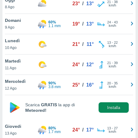
a", è
21
-
38
23°
/
13°
km/h
8 Ago
al sito
ettando
Domani
60%
24
-
43
19°
/
13°
zione di
1.1 mm
km/h
9 Ago
okie,
dei nostri
Lunedì
13
-
22
che ci
21°
/
11°
km/h
10 Ago
no di
 e
e il
Martedì
21
-
39
24°
/
12°
amento
km/h
11 Ago
 Web,
i
Mercoledì
90%
20
-
35
re un
25°
/
16°
3.8 mm
km/h
12 Ago
pecifico
arti la
à o
Scarica
GRATIS
la app di
i
Installa
Meteored!
zzati
 di esso.
sultare
Giovedi
80%
13
-
27
24°
/
17°
1.7 mm
km/h
13 Ago
oni nella