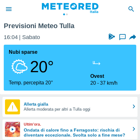
Previsioni Meteo Tulla
tiva
rivacy
16:04
Sabato
...
ti di
net
Nubi sparse
net)
20°
i
 da
nisti per
Ovest
 che le
Temp. percepita 20°
20
37 km/h
ioni
iano di
È
Allerta gialla
 a
Allerta moderata per altri a Tulla oggi
ito Web
do le
Ultim'ora.
opzioni:
Ondata di calore fino a Ferragosto: rischia di
diventare eccezionale. Svolta solo a fine mese?
 i