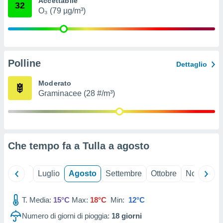
Accettabile
32
ioni
" o
O₃ (79 µg/m³)
tra
sui cookie
o sito
Polline
nostri
Dettaglio
mo il
Moderato
te
Graminacee (28 #/m³)
ento dei
re
ioni su
vo e/o
Che tempo fa a Tulla a
agosto
i,
 dati
er la
Giugno
Luglio
Agosto
Settembre
Ottobre
Novembre
 della
à, creare
r la
T. Media:
15°C
Max:
18°C
Min:
12°C
à
Numero di giorni di pioggia:
18
giorni
izzata,