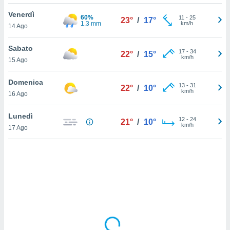
Venerdì
sui cookie
60%
11
-
25
23°
/
17°
1.3 mm
km/h
14 Ago
e il tuo
 in
Sabato
17
-
34
22°
/
15°
o
km/h
15 Ago
 il
Domenica
azioni
13
-
31
22°
/
10°
km/h
16 Ago
kie
re
le a piè
Lunedì
12
-
24
21°
/
10°
 del
km/h
17 Ago
to web.
ATIVA,
e
gie
i cookie
ccetti
zione dei