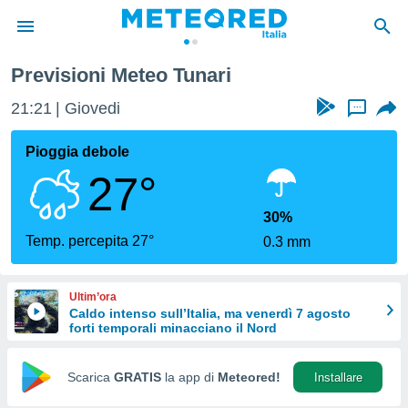
Previsioni Meteo Tunari
tiva
rivacy
21:21
Giovedi
...
ti di
net
Pioggia debole
net)
27°
i
 da
nisti per
30%
 che le
Temp. percepita 27°
0.3 mm
ioni
iano di
È
Ultim’ora
Caldo intenso sull’Italia, ma venerdì 7 agosto
 a
forti temporali minacciano il Nord
ito Web
do le
opzioni:
Scarica
GRATIS
la app di
Meteored!
Installare
 i