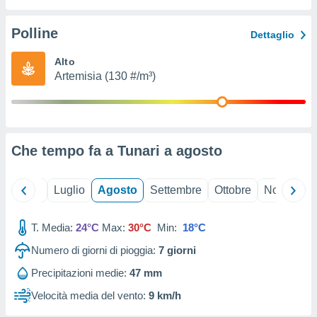
ioni
" o
tra
Polline
Dettaglio
sui cookie
o sito
Alto
Artemisia (130 #/m³)
nostri
mo il
te
ento dei
Che tempo fa a Tunari a
agosto
re
ioni su
Giugno
Luglio
Agosto
Settembre
Ottobre
Novembre
vo e/o
i,
T. Media:
24°C
Max:
30°C
Min:
18°C
 dati
er la
Numero di giorni di pioggia:
7
giorni
 della
à, creare
Precipitazioni medie:
47 mm
r la
Velocità media del vento:
9 km/h
à
izzata,