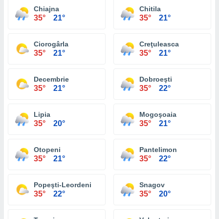
Chiajna
Chitila
35°
21°
35°
21°
Ciorogârla
Creţuleasca
35°
21°
35°
21°
Decembrie
Dobroeşti
35°
21°
35°
22°
Lipia
Mogoşoaia
35°
20°
35°
21°
Otopeni
Pantelimon
35°
21°
35°
22°
Popeşti-Leordeni
Snagov
35°
22°
35°
20°