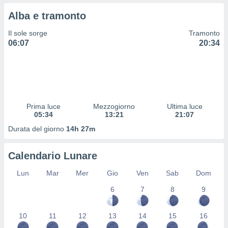
 profili
Alba e tramonto
lezione
cità
Il sole sorge
Tramonto
izzata,
06:07
20:34
fili per
izzazione
nuti,
 profili
lezione
uti
Prima luce
Mezzogiorno
Ultima luce
zzati,
05:34
13:21
21:07
 le
Durata del giorno
14h 27m
ni degli
 misurare
zioni dei
Calendario Lunare
,
ere il
Lun
Mar
Mer
Gio
Ven
Sab
Dom
so
6
7
8
9
he o la
ione di
10
11
12
13
14
15
16
enienti
diverse,