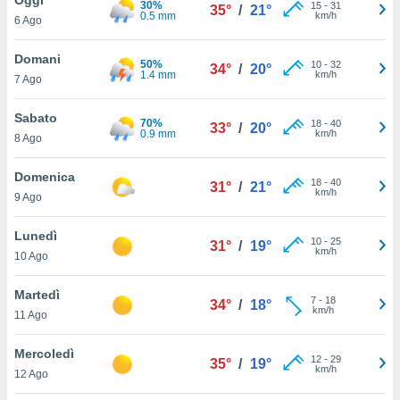
30%
a", è
15
-
31
35°
/
21°
0.5 mm
km/h
6 Ago
al sito
ettando
Domani
50%
10
-
32
34°
/
20°
zione di
1.4 mm
km/h
7 Ago
okie,
dei nostri
Sabato
70%
18
-
40
che ci
33°
/
20°
0.9 mm
km/h
8 Ago
no di
 e
e il
Domenica
18
-
40
31°
/
21°
amento
km/h
9 Ago
 Web,
i
Lunedì
10
-
25
re un
31°
/
19°
km/h
10 Ago
pecifico
arti la
Martedì
à o
7
-
18
34°
/
18°
km/h
i
11 Ago
zzati
 di esso.
Mercoledì
12
-
29
sultare
35°
/
19°
km/h
12 Ago
oni nella