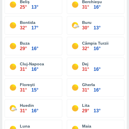
Beliş
Berchieşu
25°
13°
31°
16°
Bontida
Buru
32°
17°
30°
13°
Buza
Câmpia Turzii
29°
16°
32°
16°
Cluj-Napoca
Dej
31°
16°
31°
16°
Floreşti
Gherla
31°
15°
31°
16°
Huedin
Lita
31°
16°
29°
13°
Luna
Maia