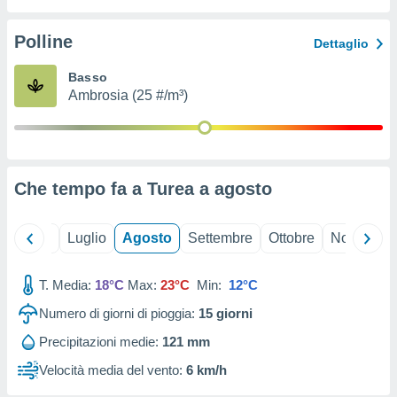
ioni
" o
tra
Polline
Dettaglio
sui cookie
o sito
Basso
Ambrosia (25 #/m³)
nostri
mo il
te
ento dei
Che tempo fa a Turea a
agosto
re
ioni su
Giugno
Luglio
Agosto
Settembre
Ottobre
Novembre
vo e/o
i,
T. Media:
18°C
Max:
23°C
Min:
12°C
 dati
er la
Numero di giorni di pioggia:
15
giorni
 della
à, creare
Precipitazioni medie:
121 mm
r la
Velocità media del vento:
6 km/h
à
izzata,