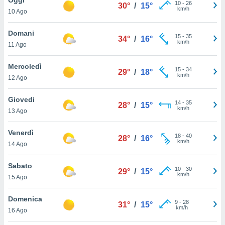
a", è
10
-
26
30°
/
15°
km/h
10 Ago
al sito
ettando
Domani
15
-
35
34°
/
16°
zione di
km/h
11 Ago
okie,
dei nostri
Mercoledì
15
-
34
che ci
29°
/
18°
km/h
12 Ago
no di
 e
e il
Giovedi
14
-
35
28°
/
15°
amento
km/h
13 Ago
 Web,
i
Venerdì
18
-
40
re un
28°
/
16°
km/h
14 Ago
pecifico
arti la
Sabato
à o
10
-
30
29°
/
15°
km/h
i
15 Ago
zzati
 di esso.
Domenica
9
-
28
sultare
31°
/
15°
km/h
16 Ago
oni nella