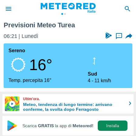
Previsioni Meteo Turea
tiva
rivacy
06:21
Lunedì
...
ti di
net
Sereno
net)
16°
i
 da
nisti per
Sud
 che le
Temp. percepita 16°
4
11 km/h
ioni
iano di
È
Ultim'ora.
Meteo, tendenza di lungo termine: arrivano
 a
conferme, la svolta dopo Ferragosto
ito Web
do le
opzioni:
Scarica
GRATIS
la app di
Meteored!
Installa
 i