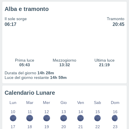
 profili
Alba e tramonto
lezione
cità
Il sole sorge
Tramonto
izzata,
06:17
20:45
fili per
izzazione
nuti,
 profili
lezione
uti
Prima luce
Mezzogiorno
Ultima luce
zzati,
05:43
13:32
21:19
 le
Durata del giorno
14h 28m
ni degli
Luce del giorno restante
14h 59m
 misurare
zioni dei
,
Calendario Lunare
ere il
Lun
Mar
Mer
Gio
Ven
Sab
Dom
so
10
11
12
13
14
15
16
he o la
ione di
enienti
17
18
19
20
21
22
23
diverse,