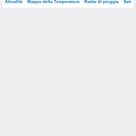
Attualità
Mappa della Temperatura
Radar di pioggia
Satelli
i nostri
artner