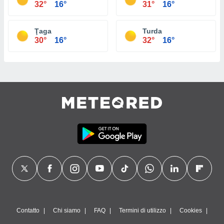
32°
16°
31°
16°
Ţaga
Turda
30°
16°
32°
16°
Contatto
Chi siamo
FAQ
Termini di utilizzo
Cookies