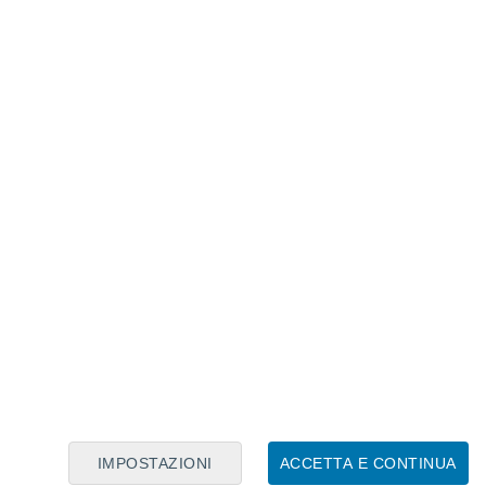
Calendario Lunare
Lun
Mar
Mer
Gio
Ven
Sab
Dom
6
7
8
9
10
11
12
13
14
15
16
17
18
19
IMPOSTAZIONI
ACCETTA E CONTINUA