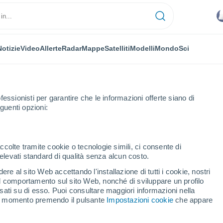
Notizie
Video
Allerte
Radar
Mappe
Satelliti
Modelli
Mondo
Sci
fessionisti per garantire che le informazioni offerte siano di
guenti opzioni:
ccolte tramite cookie o tecnologie simili, ci consente di
n elevati standard di qualità senza alcun costo.
n (Nayarit)
re al sito Web accettando l'installazione di tutti i cookie, nostri
 il comportamento sul sito Web, nonché di sviluppare un profilo
...
asati su di esso. Puoi consultare maggiori informazioni nella
si momento premendo il pulsante
Impostazioni cookie
che appare
Per ora
Intervalli nuvolosi nelle prossime
ore