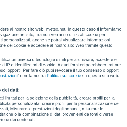
Rischio di temporali
Domani notte
te
edere al nostro sito web ilmeteo.net. In questo caso ti informiamo
42%
avigazione nel sito, ma non verranno utilizzati cookie per
i personalizzati, anche se potrai visualizzare informazioni
azione dei cookie e accedere al nostro sito Web tramite questo
forti
tificatori univoci o tecnologie simili per archiviare, accedere e
zzi IP e identificatori di cookie. Alcuni fornitori potrebbero trattare
 puoi opporti. Per fare ciò puoi revocare il tuo consenso o opporti
di pioggia
Satelliti
Modelli
ostazioni
" o nella nostra
Politica sui cookie
su questo sito web.
 dei dati:
omenica
Lunedì
Martedì
Mercoledì
 limitati per la selezione della pubblicità, creare profili per la
bblicità personalizzata, creare profili per la personalizzazione dei
9 Ago
10 Ago
11 Ago
12 Ago
izzati, Misurare le prestazioni degli annunci, misurare le
istiche o la combinazione di dati provenienti da fonti diverse,
ezione dei contenuti.
80%
80%