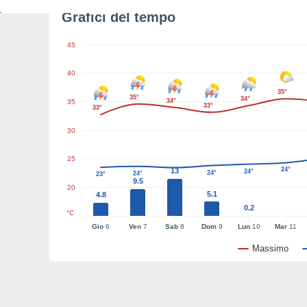
Grafici del tempo
45
40
35°
35°
34°
34°
35
33°
33°
30
25
24°
13
24°
24°
24°
23°
9.5
20
5.1
4.8
0.2
°C
Gio
6
Ven
7
Sab
8
Dom
9
Lun
10
Mar
11
Massimo