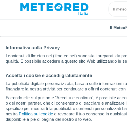
Il Meteo
Informativa sulla Privacy
I contenuti di Ilmeteo.net (ilmeteo.net) sono stati preparati da pro
qualità. È possibile accedere a questo sito Web utilizzando le se
Accetta i cookie e accedi gratuitamente
Home
Messico
Nayarit
Tuxpan
La pubblicità digitale personalizzata, basata sulle informazioni ra
finanziare la nostra attività per continuare a offrirti contenuti co
Previsioni Meteo Tuxpa
Facendo clic sul pulsante "Accetta e continua", è possibile accede
o dei nostri partner, che ci consentono di tracciare e analizzare
21:56
Giovedi
specifico per mostrarti la pubblicità o contenuti personalizzati b
nostra
Politica sui cookie
e revocare il tuo consenso in qualsia
disponibile a piè di pagina del nostro sito web.
Nubi sparse