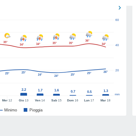
60
36°
35°
35°
35°
34°
34°
34°
40
20
26°
25°
25°
25°
24°
25°
24°
2.2
1.7
1.6
1.3
0.7
0.5
mm
Mer
12
Gio
13
Ven
14
Sab
15
Dom
16
Lun
17
Mar
18
Minimo
Pioggia