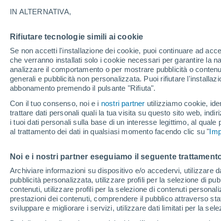
27°
IN ALTERNATIVA,
Rifiutare tecnologie simili ai cookie
Luna calan
Se non accetti l'installazione dei cookie, puoi continuare ad acc
Illuminata:
Temp. percepita 30°
che verranno installati solo i cookie necessari per garantire la n
analizzare il comportamento o per mostrare pubblicità o contenut
generali e pubblicità non personalizzata. Puoi rifiutare l'install
abbonamento premendo il pulsante "Rifiuta".
Ultim’ora
Caldo intenso sull’Italia, ma venerdì 7 agosto 
Con il tuo consenso, noi e i
nostri partner
utilizziamo cookie, iden
temporali minacciano il Nord
trattare dati personali quali la tua visita su questo sito web, indiri
i tuoi dati personali sulla base di un interesse legittimo, al quale
Il Meteo 1 - 7
Attualità
Mappa di nuvolosità
Radar 
al trattamento dei dati in qualsiasi momento facendo clic su "
Imp
Noi e i nostri partner eseguiamo il seguente trattamento
Domani
Sabato
D
Oggi
Archiviare informazioni su dispositivo e/o accedervi, utilizzare dati
pubblicità personalizzata, utilizzare profili per la selezione di pu
7 Ago
8 Ago
6 Ago
contenuti, utilizzare profili per la selezione di contenuti personal
prestazioni dei contenuti, comprendere il pubblico attraverso stat
sviluppare e migliorare i servizi, utilizzare dati limitati per la sel
80%
80%
90%