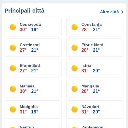
Principali città
Altre città
Cernavodă
Constanţa
30°
19°
28°
21°
Costineşti
Eforie Nord
27°
21°
28°
21°
Eforie Sud
Istria
27°
21°
31°
20°
Mamaia
Mangalia
30°
21°
28°
21°
Medgidia
Năvodari
31°
19°
31°
20°
Neptun
Pantelimon