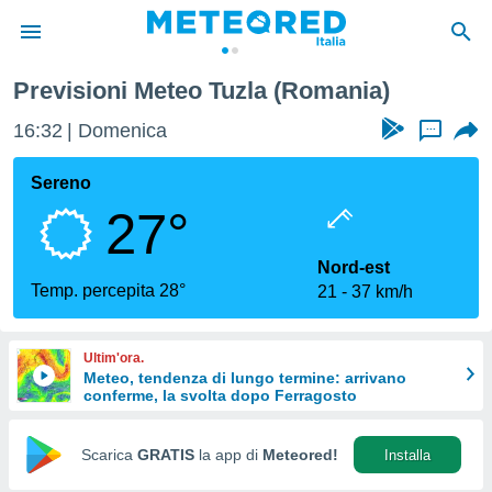
Previsioni Meteo Tuzla (Romania)
tiva
rivacy
16:32
Domenica
...
ti di
net
Sereno
net)
27°
i
 da
nisti per
Nord-est
 che le
Temp. percepita 28°
21
37 km/h
ioni
iano di
È
Ultim'ora.
Meteo, tendenza di lungo termine: arrivano
 a
conferme, la svolta dopo Ferragosto
ito Web
do le
opzioni:
Scarica
GRATIS
la app di
Meteored!
Installa
 i