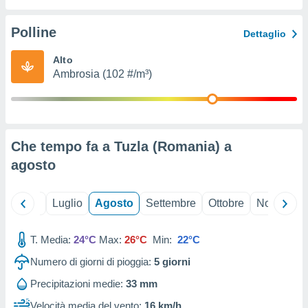
ioni
" o
tra
Polline
Dettaglio
sui cookie
o sito
Alto
Ambrosia (102 #/m³)
nostri
mo il
te
ento dei
Che tempo fa a Tuzla (Romania) a
agosto
re
ioni su
vo e/o
Giugno
Luglio
Agosto
Settembre
Ottobre
Novembre
i,
 dati
er la
T. Media:
24°C
Max:
26°C
Min:
22°C
 della
Numero di giorni di pioggia:
5
giorni
à, creare
r la
Precipitazioni medie:
33 mm
à
izzata,
Velocità media del vento:
16 km/h