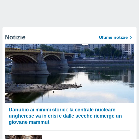
Notizie
Ultime notizie
Danubio ai minimi storici: la centrale nucleare
ungherese va in crisi e dalle secche riemerge un
giovane mammut