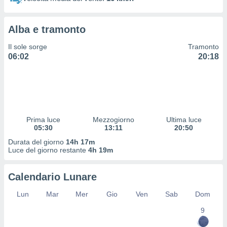
 profili
lezione
cità
Alba e tramonto
izzata,
fili per
Il sole sorge
Tramonto
06:02
20:18
izzazione
nuti,
 profili
lezione
uti
zzati,
Prima luce
Mezzogiorno
Ultima luce
 le
05:30
13:11
20:50
ni degli
 misurare
Durata del giorno
14h 17m
zioni dei
Luce del giorno restante
4h 19m
,
ere il
Calendario Lunare
so
Lun
Mar
Mer
Gio
Ven
Sab
Dom
he o la
ione di
9
enienti
diverse,