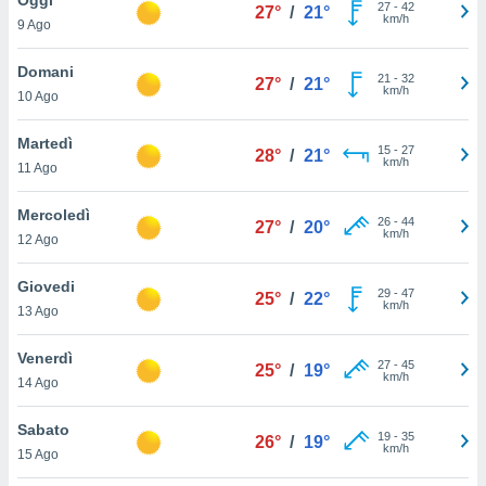
a", è
27
-
42
27°
/
21°
km/h
9 Ago
al sito
ettando
Domani
21
-
32
27°
/
21°
zione di
km/h
10 Ago
okie,
dei nostri
Martedì
15
-
27
che ci
28°
/
21°
km/h
11 Ago
no di
 e
e il
Mercoledì
26
-
44
27°
/
20°
amento
km/h
12 Ago
 Web,
i
Giovedi
29
-
47
re un
25°
/
22°
km/h
13 Ago
pecifico
arti la
Venerdì
à o
27
-
45
25°
/
19°
km/h
i
14 Ago
zzati
 di esso.
Sabato
19
-
35
sultare
26°
/
19°
km/h
15 Ago
oni nella