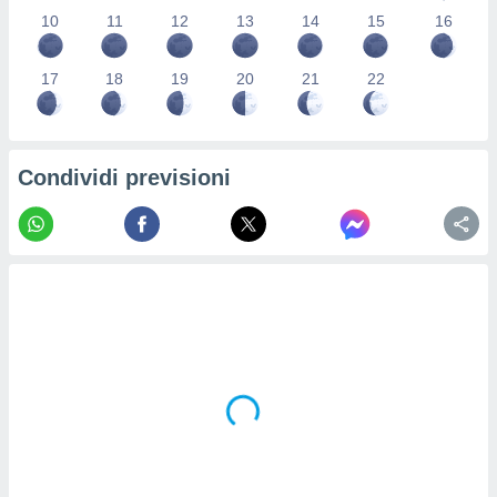
re e
10
11
12
13
14
15
16
e i
tilizzare
17
18
19
20
21
22
ati per la
e dei
.
Condividi previsioni
izzazione
azione
o la
e del
vo,
à e
i
zzati,
one delle
ni dei
 e degli
 ricerche
ico,
di