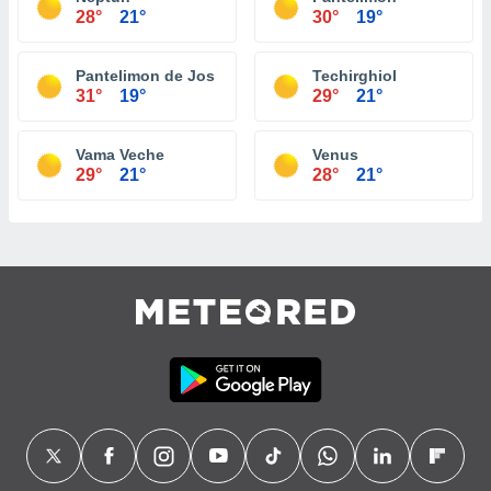
28°
21°
30°
19°
Pantelimon de Jos
Techirghiol
31°
19°
29°
21°
Vama Veche
Venus
29°
21°
28°
21°