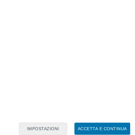
Calendario Lunare
Lun
Mar
Mer
Gio
Ven
Sab
Dom
8
9
10
11
12
13
14
15
16
17
18
19
20
21
IMPOSTAZIONI
ACCETTA E CONTINUA