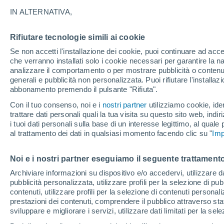
23°
IN ALTERNATIVA,
Rifiutare tecnologie simili ai cookie
40%
Se non accetti l'installazione dei cookie, puoi continuare ad acc
Temp. percepita 22°
0.3 mm
che verranno installati solo i cookie necessari per garantire la n
analizzare il comportamento o per mostrare pubblicità o contenut
generali e pubblicità non personalizzata. Puoi rifiutare l'install
abbonamento premendo il pulsante "Rifiuta".
Ultim'ora.
Ondata di calore fino a Ferragosto: rischia di
Con il tuo consenso, noi e i
nostri partner
utilizziamo cookie, iden
diventare eccezionale. Svolta solo a fine mes
trattare dati personali quali la tua visita su questo sito web, indiri
i tuoi dati personali sulla base di un interesse legittimo, al quale
Il Meteo 1 - 7
Radar di pioggia
Attualità
Mappa di 
al trattamento dei dati in qualsiasi momento facendo clic su "
Imp
Noi e i nostri partner eseguiamo il seguente trattamento
Domani
Lunedì
Oggi
Archiviare informazioni su dispositivo e/o accedervi, utilizzare dati
pubblicità personalizzata, utilizzare profili per la selezione di pu
9 Ago
10 Ago
8 Ago
contenuti, utilizzare profili per la selezione di contenuti personal
prestazioni dei contenuti, comprendere il pubblico attraverso stat
sviluppare e migliorare i servizi, utilizzare dati limitati per la sel
90%
70%
80%