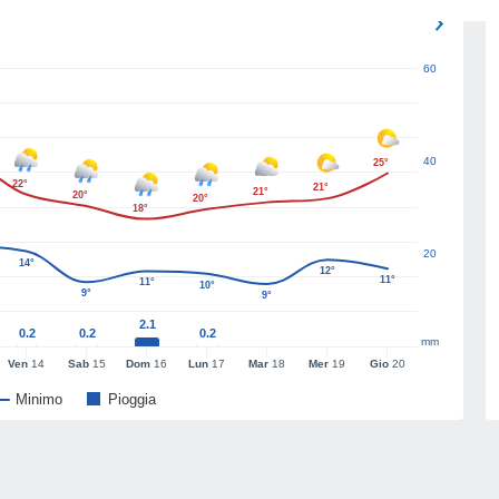
60
40
25°
22°
21°
21°
20°
20°
18°
20
14°
12°
11°
11°
10°
9°
9°
2.1
0.2
0.2
0.2
mm
Ven
14
Sab
15
Dom
16
Lun
17
Mar
18
Mer
19
Gio
20
Minimo
Pioggia