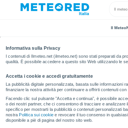
Il Meteo
Informativa sulla Privacy
I contenuti di Ilmeteo.net (ilmeteo.net) sono stati preparati da pro
qualità. È possibile accedere a questo sito Web utilizzando le se
Accetta i cookie e accedi gratuitamente
Home
Russia
Baschiria
Urmanaevo
La pubblicità digitale personalizzata, basata sulle informazioni ra
finanziare la nostra attività per continuare a offrirti contenuti co
Previsioni Meteo Urma
Facendo clic sul pulsante "Accetta e continua", è possibile accede
o dei nostri partner, che ci consentono di tracciare e analizzare
18:31
Sabato
specifico per mostrarti la pubblicità o contenuti personalizzati b
nostra
Politica sui cookie
e revocare il tuo consenso in qualsia
disponibile a piè di pagina del nostro sito web.
Pioggia debole