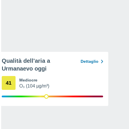
Qualità dell'aria a
Dettaglio
Urmanaevo oggi
Mediocre
41
O₃ (104 µg/m³)