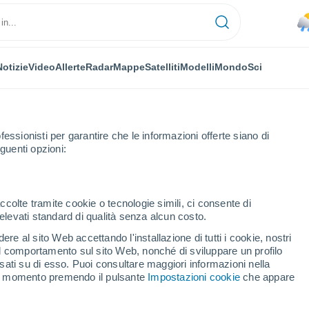
Notizie
Video
Allerte
Radar
Mappe
Satelliti
Modelli
Mondo
Sci
fessionisti per garantire che le informazioni offerte siano di
guenti opzioni:
ccolte tramite cookie o tecnologie simili, ci consente di
n elevati standard di qualità senza alcun costo.
naevo
re al sito Web accettando l'installazione di tutti i cookie, nostri
 il comportamento sul sito Web, nonché di sviluppare un profilo
...
asati su di esso. Puoi consultare maggiori informazioni nella
si momento premendo il pulsante
Impostazioni cookie
che appare
Per ora
Piogge deboli nelle prossime ore