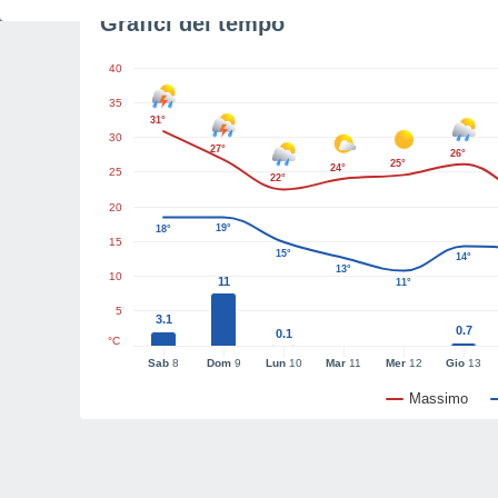
Grafici del tempo
40
35
31°
30
27°
26°
25°
24°
25
22°
20
19°
18°
15
15°
14°
13°
10
11
11°
5
3.1
0.7
0.1
°C
Sab
8
Dom
9
Lun
10
Mar
11
Mer
12
Gio
13
Massimo