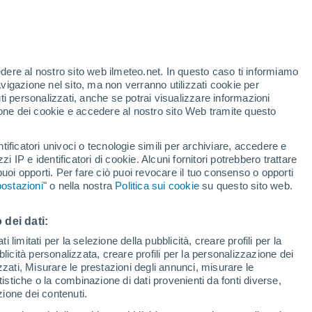
Rischio di temporali
Domani pomeriggio
edere al nostro sito web ilmeteo.net. In questo caso ti informiamo
avigazione nel sito, ma non verranno utilizzati cookie per
i personalizzati, anche se potrai visualizzare informazioni
azione dei cookie e accedere al nostro sito Web tramite questo
tificatori univoci o tecnologie simili per archiviare, accedere e
e?
zzi IP e identificatori di cookie. Alcuni fornitori potrebbero trattare
 puoi opporti. Per fare ciò puoi revocare il tuo consenso o opporti
pioggia
Satelliti
Modelli
ostazioni
" o nella nostra
Politica sui cookie
su questo sito web.
 dei dati:
Martedì
Mercoledì
Giovedi
Venerdì
 limitati per la selezione della pubblicità, creare profili per la
bblicità personalizzata, creare profili per la personalizzazione dei
11 Ago
12 Ago
13 Ago
14 Ago
izzati, Misurare le prestazioni degli annunci, misurare le
istiche o la combinazione di dati provenienti da fonti diverse,
ezione dei contenuti.
70%
70%