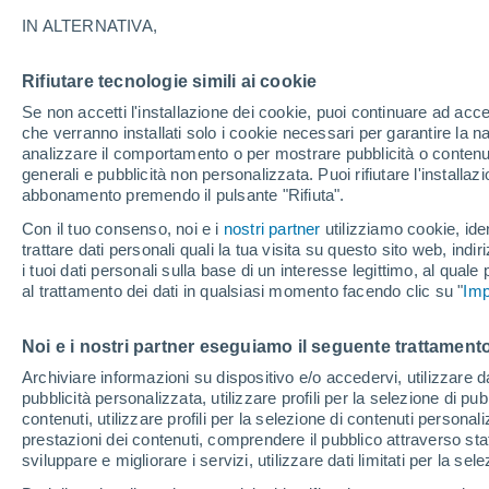
33°
IN ALTERNATIVA,
Rifiutare tecnologie simili ai cookie
Sud-oves
Se non accetti l'installazione dei cookie, puoi continuare ad acc
Temp. percepita 31°
11
-
30 km
che verranno installati solo i cookie necessari per garantire la n
analizzare il comportamento o per mostrare pubblicità o contenut
generali e pubblicità non personalizzata. Puoi rifiutare l'install
abbonamento premendo il pulsante "Rifiuta".
Ultim'ora.
Il fenomeno El Niño sta tornando: "L'interrutt
Con il tuo consenso, noi e i
nostri partner
utilizziamo cookie, iden
sta azionando proprio ora" – ecco cosa ci asp
trattare dati personali quali la tua visita su questo sito web, indiri
in inverno
i tuoi dati personali sulla base di un interesse legittimo, al quale
Il Meteo 1 - 7
Attualità
Mappa di nuvolosità
Radar 
al trattamento dei dati in qualsiasi momento facendo clic su "
Imp
Noi e i nostri partner eseguiamo il seguente trattamento
Domani
Sabato
D
Oggi
Archiviare informazioni su dispositivo e/o accedervi, utilizzare dati
pubblicità personalizzata, utilizzare profili per la selezione di pu
7 Ago
8 Ago
6 Ago
contenuti, utilizzare profili per la selezione di contenuti personal
prestazioni dei contenuti, comprendere il pubblico attraverso stat
sviluppare e migliorare i servizi, utilizzare dati limitati per la sel
60%
80%