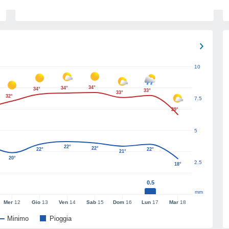
10
34°
34°
34°
33°
33°
32°
7.5
29°
5
22°
22°
22°
22°
21°
20°
2.5
18°
0.5
mm
Mer
12
Gio
13
Ven
14
Sab
15
Dom
16
Lun
17
Mar
18
Minimo
Pioggia