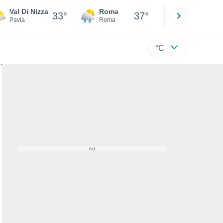
Val Di Nizza
Roma
Milano
33°
37°
Pavia
Roma
Milano
°C