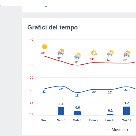
Luce del giorno restante
4h 57m
Grafici del tempo
40
35
33°
31°
31°
31°
31°
30°
30
25
22°
20
21°
21°
20°
20°
19°
15
1.2
1.1
0.6
0.2
°C
Gio
6
Ven
7
Sab
8
Dom
9
Lun
10
Mar
11
Massimo