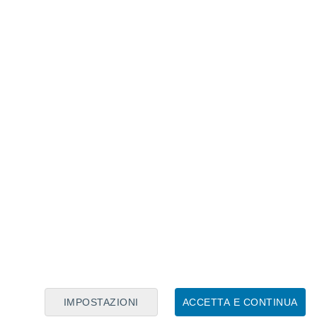
Calendario Lunare
Lun
Mar
Mer
Gio
Ven
Sab
Dom
6
7
8
9
10
11
12
13
14
15
16
17
18
19
IMPOSTAZIONI
ACCETTA E CONTINUA