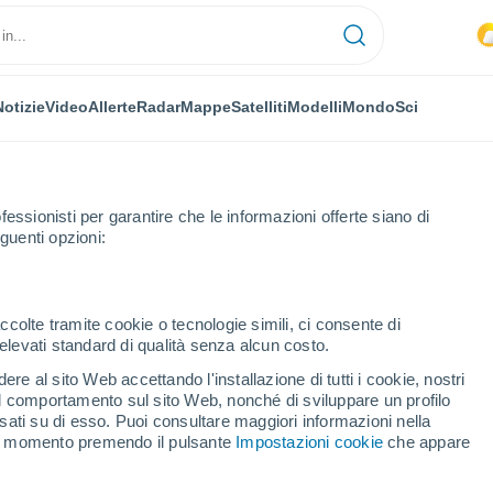
Notizie
Video
Allerte
Radar
Mappe
Satelliti
Modelli
Mondo
Sci
fessionisti per garantire che le informazioni offerte siano di
guenti opzioni:
ccolte tramite cookie o tecnologie simili, ci consente di
n elevati standard di qualità senza alcun costo.
 Nizza
re al sito Web accettando l'installazione di tutti i cookie, nostri
 il comportamento sul sito Web, nonché di sviluppare un profilo
...
asati su di esso. Puoi consultare maggiori informazioni nella
si momento premendo il pulsante
Impostazioni cookie
che appare
Per ora
Intervalli nuvolosi nelle prossime
ore