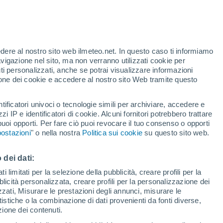
Allerta rossa
Allerta massima per alte
temperature a Val Di Nizza oggi
t
edere al nostro sito web ilmeteo.net. In questo caso ti informiamo
/h
avigazione nel sito, ma non verranno utilizzati cookie per
i personalizzati, anche se potrai visualizzare informazioni
azione dei cookie e accedere al nostro sito Web tramite questo
ore si
tificatori univoci o tecnologie simili per archiviare, accedere e
etta
zzi IP e identificatori di cookie. Alcuni fornitori potrebbero trattare
 puoi opporti. Per fare ciò puoi revocare il tuo consenso o opporti
di pioggia
Satelliti
Modelli
ostazioni
" o nella nostra
Politica sui cookie
su questo sito web.
 dei dati:
omenica
Lunedì
Martedì
Mercoledì
 limitati per la selezione della pubblicità, creare profili per la
bblicità personalizzata, creare profili per la personalizzazione dei
9 Ago
10 Ago
11 Ago
12 Ago
izzati, Misurare le prestazioni degli annunci, misurare le
istiche o la combinazione di dati provenienti da fonti diverse,
ezione dei contenuti.
60%
40%