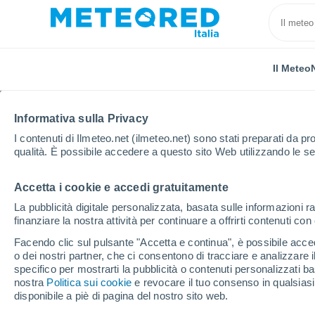
Il Meteo
Informativa sulla Privacy
I contenuti di Ilmeteo.net (ilmeteo.net) sono stati preparati da pro
qualità. È possibile accedere a questo sito Web utilizzando le se
Accetta i cookie e accedi gratuitamente
Home
Provincia di Pavia
Val Di Nizza
La pubblicità digitale personalizzata, basata sulle informazioni ra
finanziare la nostra attività per continuare a offrirti contenuti co
Previsioni Meteo Val Di
Facendo clic sul pulsante "Accetta e continua", è possibile accede
o dei nostri partner, che ci consentono di tracciare e analizzare
16:19
Giovedi
specifico per mostrarti la pubblicità o contenuti personalizzati b
nostra
Politica sui cookie
e revocare il tuo consenso in qualsia
disponibile a piè di pagina del nostro sito web.
Nubi sparse