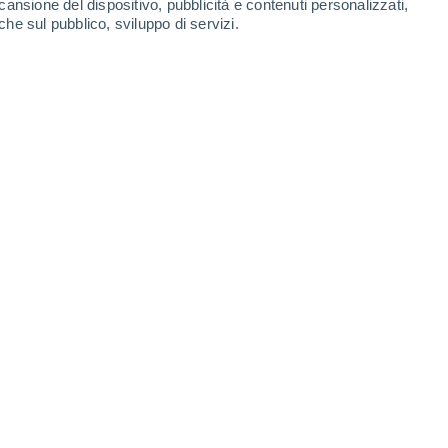
cansione del dispositivo, pubblicità e contenuti personalizzati,
Lunedì
10
che sul pubblico, sviluppo di servizi.
e
N
27°
Cielo sereno
02:00
1
T. Percepita
29°
N
26°
Cielo sereno
05:00
1
T. Percepita
28°
N
30°
Sereno
08:00
1
T. Percepita
33°
N
35°
Sereno
11:00
2
T. Percepita
36°
N