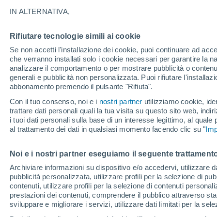
Grafica del meteo ora per ora per
IN ALTERNATIVA,
SIMBOLO
TEMPERATURA
Rifiutare tecnologie simili ai cookie
Se non accetti l'installazione dei cookie, puoi continuare ad acc
00
03
06
09
12
15
18
21
00
03
06
09
che verranno installati solo i cookie necessari per garantire la n
analizzare il comportamento o per mostrare pubblicità o contenut
generali e pubblicità non personalizzata. Puoi rifiutare l'install
abbonamento premendo il pulsante "Rifiuta".
Con il tuo consenso, noi e i
nostri partner
utilizziamo cookie, iden
36°
trattare dati personali quali la tua visita su questo sito web, indiri
36°
35°
i tuoi dati personali sulla base di un interesse legittimo, al quale
al trattamento dei dati in qualsiasi momento facendo clic su "
Imp
31°
30°
29°
28°
27°
Noi e i nostri partner eseguiamo il seguente trattamento
27°
27°
26°
Archiviare informazioni su dispositivo e/o accedervi, utilizzare dati
pubblicità personalizzata, utilizzare profili per la selezione di pu
contenuti, utilizzare profili per la selezione di contenuti personal
prestazioni dei contenuti, comprendere il pubblico attraverso stat
sviluppare e migliorare i servizi, utilizzare dati limitati per la sel