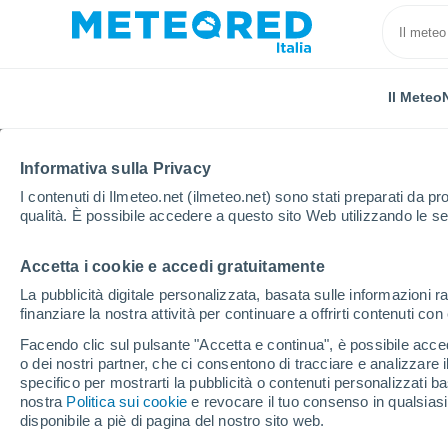
Il Meteo
Informativa sulla Privacy
I contenuti di Ilmeteo.net (ilmeteo.net) sono stati preparati da pro
qualità. È possibile accedere a questo sito Web utilizzando le se
Accetta i cookie e accedi gratuitamente
Home
Provincia di Lecce
Veglie
Orario
La pubblicità digitale personalizzata, basata sulle informazioni ra
finanziare la nostra attività per continuare a offrirti contenuti co
Previsioni Meteo Vegli
Facendo clic sul pulsante "Accetta e continua", è possibile accede
o dei nostri partner, che ci consentono di tracciare e analizzare
specifico per mostrarti la pubblicità o contenuti personalizzati b
Il Meteo 1 - 7
Orario
nostra
Politica sui cookie
e revocare il tuo consenso in qualsia
disponibile a piè di pagina del nostro sito web.