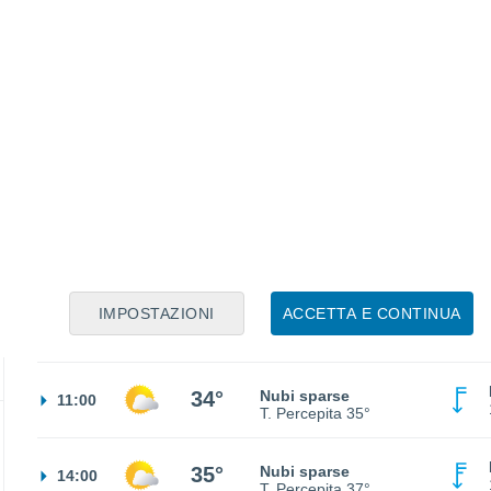
26°
Cielo sereno
02:00
T. Percepita
27°
25°
Cielo sereno
05:00
T. Percepita
25°
IMPOSTAZIONI
ACCETTA E CONTINUA
28°
Sereno
08:00
T. Percepita
31°
34°
Nubi sparse
11:00
T. Percepita
35°
35°
Nubi sparse
14:00
T. Percepita
37°