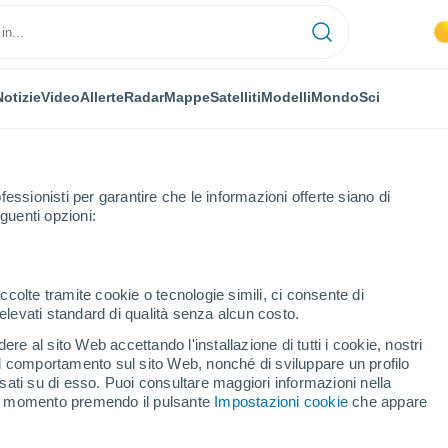
Notizie
Video
Allerte
Radar
Mappe
Satelliti
Modelli
Mondo
Sci
fessionisti per garantire che le informazioni offerte siano di
guenti opzioni:
ccolte tramite cookie o tecnologie simili, ci consente di
n elevati standard di qualità senza alcun costo.
e per ora
re al sito Web accettando l'installazione di tutti i cookie, nostri
 il comportamento sul sito Web, nonché di sviluppare un profilo
asati su di esso. Puoi consultare maggiori informazioni nella
si momento premendo il pulsante
Impostazioni cookie
che appare