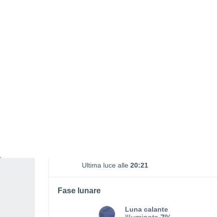
La luna sorge
La luna cala
01:28
17:42
LUNEDÌ, 10 AGOSTO
Tutto il giorno
Sereno
Alba elle
05:54
Tramonto alle
19:52
Prima luce alle
05:24
Ultima luce alle
20:21
Fase lunare
Luna calante