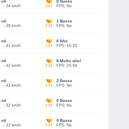
ord
0 Basso
0
-
34 km/h
FPS:
No
ord
1 Basso
2
-
39 km/h
FPS:
No
ord
6 Alto
1
-
41 km/h
FPS:
15-25
ord
8 Molto alto!
0
-
42 km/h
FPS:
25-50
ord
2 Basso
1
-
41 km/h
FPS:
No
ord
0 Basso
6
-
32 km/h
FPS:
No
ord
0 Basso
2
-
22 km/h
FPS:
No