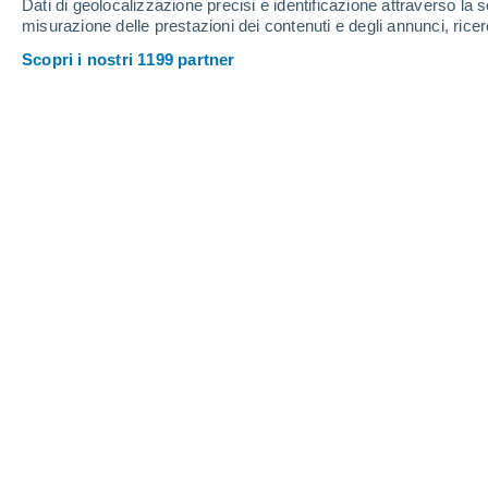
Dati di geolocalizzazione precisi e identificazione attraverso la s
Sabato
8
Domenica
9
misurazione delle prestazioni dei contenuti e degli annunci, ricer
Scopri i nostri 1199 partner
Previsioni meteo ora per ora a Vegli
SABATO, 08 AGOSTO
1 Allerta ora
Rischio elevato
Tutto il giorno
Sereno
Alba elle
05:52
Tramonto alle
19:54
Prima luce alle
05:22
Ultima luce alle
20:24