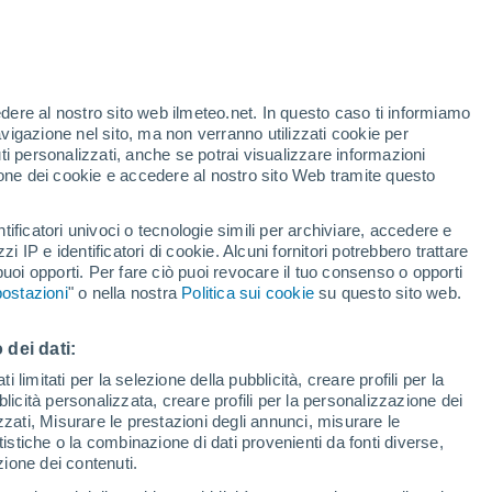
 Veglie
VENTO
PRECIPITAZIONI
edere al nostro sito web ilmeteo.net. In questo caso ti informiamo
12
15
18
21
00
03
06
09
12
15
18
21
00
avigazione nel sito, ma non verranno utilizzati cookie per
i personalizzati, anche se potrai visualizzare informazioni
azione dei cookie e accedere al nostro sito Web tramite questo
tificatori univoci o tecnologie simili per archiviare, accedere e
zzi IP e identificatori di cookie. Alcuni fornitori potrebbero trattare
35°
35°
 puoi opporti. Per fare ciò puoi revocare il tuo consenso o opporti
34°
34°
33°
33°
ostazioni
" o nella nostra
Politica sui cookie
su questo sito web.
30°
29°
28°
27°
 dei dati:
26°
26°
25°
 limitati per la selezione della pubblicità, creare profili per la
bblicità personalizzata, creare profili per la personalizzazione dei
izzati, Misurare le prestazioni degli annunci, misurare le
istiche o la combinazione di dati provenienti da fonti diverse,
ezione dei contenuti.