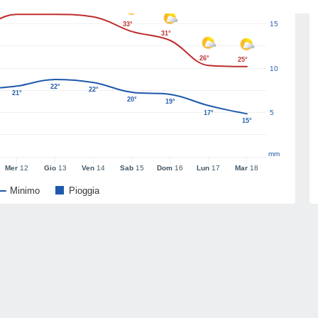
37°
37°
37°
15
33°
31°
26°
25°
10
22°
22°
21°
20°
19°
5
17°
15°
mm
Mer
12
Gio
13
Ven
14
Sab
15
Dom
16
Lun
17
Mar
18
Minimo
Pioggia