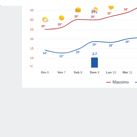
40
34°
35
32°
30°
30°
30
26°
25°
25
20
20°
19°
18°
15
15°
14°
2.7
13°
10
°C
Gio
6
Ven
7
Sab
8
Dom
9
Lun
10
Mar
11
Massimo