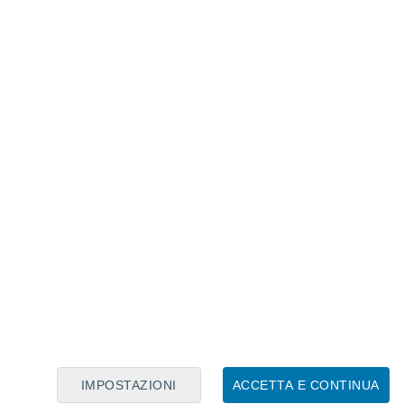
Calendario Lunare
Lun
Mar
Mer
Gio
Ven
Sab
Dom
6
7
8
9
10
11
12
13
14
15
16
17
18
19
20
IMPOSTAZIONI
ACCETTA E CONTINUA