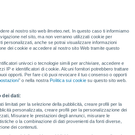
te
edere al nostro sito web ilmeteo.net. In questo caso ti informiamo
46%
avigazione nel sito, ma non verranno utilizzati cookie per
i personalizzati, anche se potrai visualizzare informazioni
azione dei cookie e accedere al nostro sito Web tramite questo
adar di pioggia
Satelliti
Modelli
tificatori univoci o tecnologie simili per archiviare, accedere e
zzi IP e identificatori di cookie. Alcuni fornitori potrebbero trattare
 puoi opporti. Per fare ciò puoi revocare il tuo consenso o opporti
ostazioni
" o nella nostra
Politica sui cookie
su questo sito web.
omenica
Lunedì
Martedì
Mercoledì
9 Ago
10 Ago
11 Ago
12 Ago
 dei dati:
 limitati per la selezione della pubblicità, creare profili per la
bblicità personalizzata, creare profili per la personalizzazione dei
60%
izzati, Misurare le prestazioni degli annunci, misurare le
2.7 mm
istiche o la combinazione di dati provenienti da fonti diverse,
30°
/
19°
32°
/
18°
34°
/
20°
37°
/
21°
ezione dei contenuti.