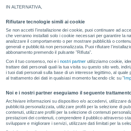
18°
IN ALTERNATIVA,
Rifiutare tecnologie simili ai cookie
Luna calan
Se non accetti l'installazione dei cookie, puoi continuare ad acc
Illuminata:
Temp. percepita 18°
che verranno installati solo i cookie necessari per garantire la n
analizzare il comportamento o per mostrare pubblicità o contenut
generali e pubblicità non personalizzata. Puoi rifiutare l'install
abbonamento premendo il pulsante "Rifiuta".
Il Meteo 1 - 7
Attualità
Mappa della Temperatura
R
Con il tuo consenso, noi e i
nostri partner
utilizziamo cookie, iden
trattare dati personali quali la tua visita su questo sito web, indiri
i tuoi dati personali sulla base di un interesse legittimo, al quale
al trattamento dei dati in qualsiasi momento facendo clic su "
Imp
Domani
Sabato
D
Oggi
7 Ago
8 Ago
6 Ago
Noi e i nostri partner eseguiamo il seguente trattamento
Archiviare informazioni su dispositivo e/o accedervi, utilizzare dati
pubblicità personalizzata, utilizzare profili per la selezione di pu
contenuti, utilizzare profili per la selezione di contenuti personal
prestazioni dei contenuti, comprendere il pubblico attraverso stat
26°
/
13°
30°
/
15°
25°
/
14°
sviluppare e migliorare i servizi, utilizzare dati limitati per la sel