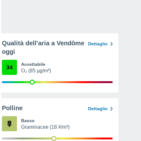
Qualità dell'aria a Vendôme
Dettaglio
oggi
Accettabile
34
O₃ (85 µg/m³)
Polline
Dettaglio
Basso
Graminacee (18 #/m³)