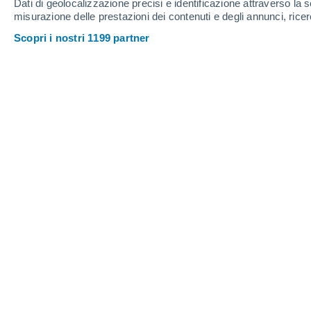
Dati di geolocalizzazione precisi e identificazione attraverso la s
15
-
29
km/h
12
-
28
km/h
23
17
-
29
km/h
misurazione delle prestazioni dei contenuti e degli annunci, ricer
Scopri i nostri 1199 partner
Meteo Vendôme oggi
, 6 agosto
Sereno
25°
17:00
T. Percepita
25°
Sereno
24°
18:00
T. Percepita
25°
Sereno
24°
19:00
T. Percepita
25°
Sereno
23°
20:00
T. Percepita
25°
Sereno
21°
21:00
T. Percepita
21°