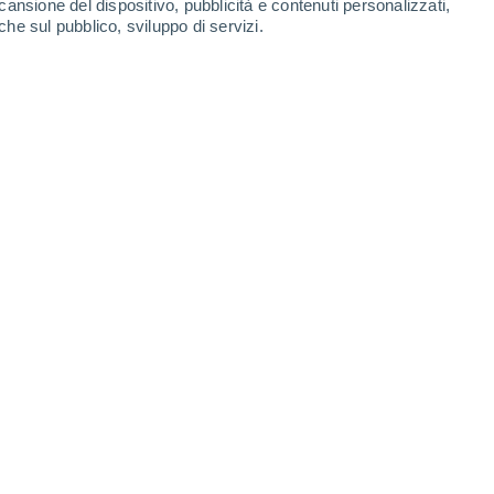
cansione del dispositivo, pubblicità e contenuti personalizzati,
-
52
km/h
15
-
25
km/h
17
-
34
km/h
13
-
28
km/h
che sul pubblico, sviluppo di servizi.
Nord-ovest
3 Medio
12
-
28 km/h
FPS:
6-10
Nord-ovest
2 Basso
13
-
29 km/h
FPS:
no
Nord-ovest
1 Basso
12
-
28 km/h
FPS:
no
Nord-ovest
0 Basso
10
-
24 km/h
FPS:
no
Nord-ovest
0 Basso
10
-
19 km/h
FPS:
no