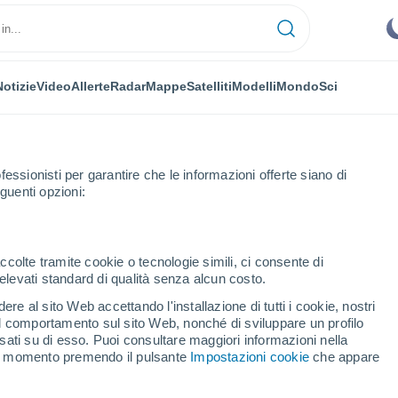
Notizie
Video
Allerte
Radar
Mappe
Satelliti
Modelli
Mondo
Sci
fessionisti per garantire che le informazioni offerte siano di
guenti opzioni:
Cher
Vendôme
ccolte tramite cookie o tecnologie simili, ci consente di
n elevati standard di qualità senza alcun costo.
ôme
re al sito Web accettando l'installazione di tutti i cookie, nostri
 il comportamento sul sito Web, nonché di sviluppare un profilo
...
asati su di esso. Puoi consultare maggiori informazioni nella
si momento premendo il pulsante
Impostazioni cookie
che appare
Per ora
Cielo sereno nelle prossime ore