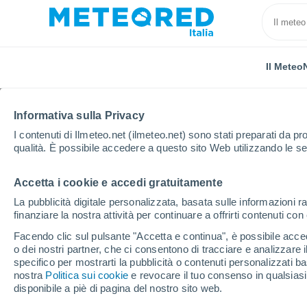
Il Meteo
Informativa sulla Privacy
I contenuti di Ilmeteo.net (ilmeteo.net) sono stati preparati da pro
qualità. È possibile accedere a questo sito Web utilizzando le se
Accetta i cookie e accedi gratuitamente
Home
Francia
Centro-Valle della Loira
Loir-et-
La pubblicità digitale personalizzata, basata sulle informazioni ra
finanziare la nostra attività per continuare a offrirti contenuti co
Previsioni Meteo Vend
Facendo clic sul pulsante "Accetta e continua", è possibile accede
o dei nostri partner, che ci consentono di tracciare e analizzare
23:51
Giovedi
specifico per mostrarti la pubblicità o contenuti personalizzati b
nostra
Politica sui cookie
e revocare il tuo consenso in qualsia
disponibile a piè di pagina del nostro sito web.
Cielo sereno