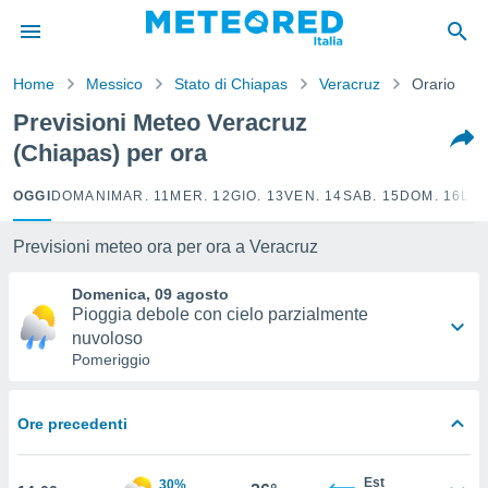
tiva
rivacy
Home
Messico
Stato di Chiapas
Veracruz
Orario
ti di
net
Previsioni Meteo Veracruz
net)
(Chiapas) per ora
i
 da
nisti per
OGGI
DOMANI
MAR. 11
MER. 12
GIO. 13
VEN. 14
SAB. 15
DOM. 16
LUN
 che le
ioni
Previsioni meteo ora per ora a Veracruz
iano di
È
Domenica, 09 agosto
Pioggia debole con cielo parzialmente
 a
nuvoloso
ito Web
Pomeriggio
do le
opzioni:
 i
Ore precedenti
e
Est
30%
amente