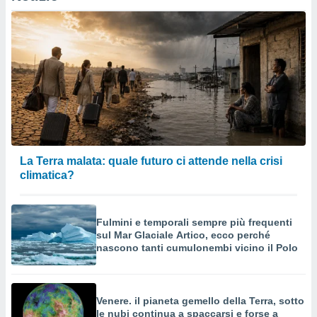
izzata.
utare
zione dei
 al
ito Web
questo
ento
 il
o
La Terra malata: quale futuro ci attende nella crisi
, noi e i
climatica?
rtner
mo
Fulmini e temporali sempre più frequenti
tori
sul Mar Glaciale Artico, ecco perché
o
nascono tanti cumulonembi vicino il Polo
e simili
viare,
 e
ati
Venere. il pianeta gemello della Terra, sotto
 quali la
le nubi continua a spaccarsi e forse a