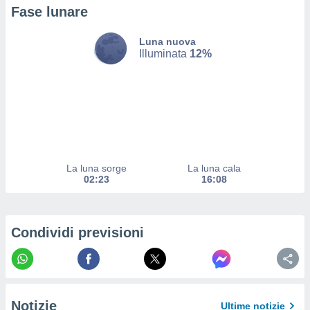
ito web
Fase lunare
et. In
aso ti
Luna nuova
mo che
Illuminata
12%
installati
okie
i per
 la
one nel
 non
utilizzati
er
e il
La luna sorge
La luna cala
02:23
16:08
amento o
rare
à o
i
Condividi previsioni
zzati,
 potrai
are
ioni
e
à non
Notizie
Ultime notizie