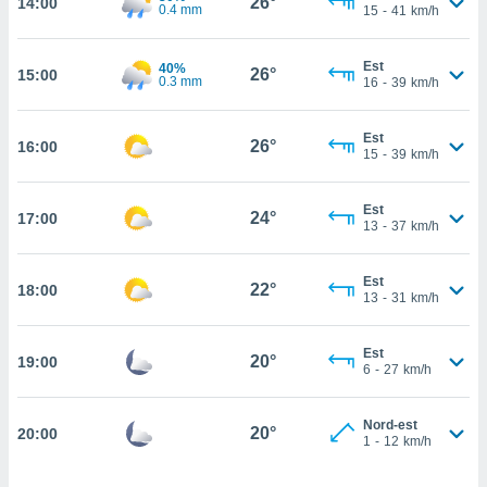
26°
14:00
0.4 mm
15
-
41
km/h
cità
Est
izzata,
40%
26°
15:00
ACCETTA
0.3 mm
16
-
39
km/h
ulle
E
ioni
CONTINUA
tramite
Est
26°
16:00
15
-
39
km/h
e simili,
IMPOSTAZIONI
nte di
Est
e la
24°
17:00
13
-
37
km/h
tività per
re a
ontenuti
Est
22°
18:00
ti
13
-
31
km/h
 di
senza
Est
sto.
20°
19:00
6
-
27
km/h
clic sul
 "Accetta
Nord-est
20°
a", è
20:00
1
-
12
km/h
al sito