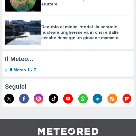
a su
eruttare
ito web,
IP e
tori di
Alcuni
Danubio ai minimi storici: la centrale
nucleare ungherese va in crisi e dalle
ro
secche riemerge un giovane mammut
 tuoi dati
 sulla
un
Il Meteo...
e
, al quale
Il Meteo 1 - 7
rti. Per
puoi
il tuo
Seguici
o o
l
nto dei
ualsiasi
 facendo
ioni
" o
tra
sui cookie