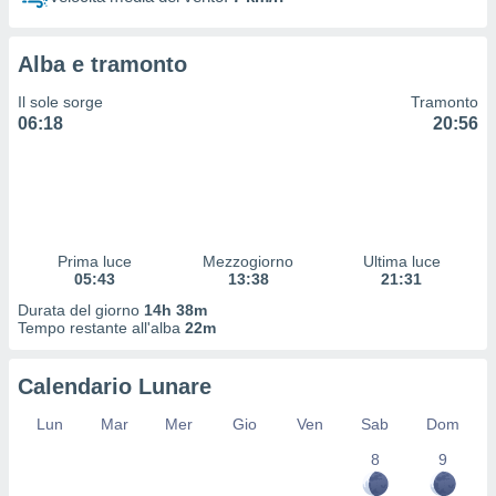
 profili
lezione
cità
Alba e tramonto
izzata,
fili per
Il sole sorge
Tramonto
06:18
20:56
izzazione
nuti,
 profili
lezione
uti
zzati,
Prima luce
Mezzogiorno
Ultima luce
 le
05:43
13:38
21:31
ni degli
 misurare
Durata del giorno
14h 38m
zioni dei
Tempo restante all'alba
22m
,
ere il
Calendario Lunare
so
Lun
Mar
Mer
Gio
Ven
Sab
Dom
he o la
ione di
8
9
enienti
diverse,