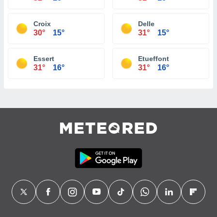
Croix
Delle
30°
15°
31°
15°
Essert
Etueffont
31°
16°
31°
16°