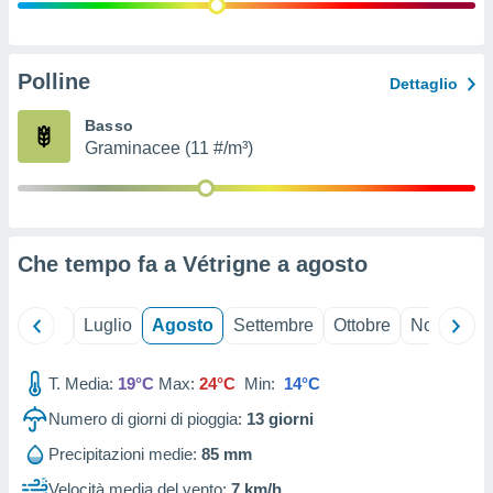
ioni
" o
tra
sui cookie
o sito
Polline
Dettaglio
Basso
nostri
Graminacee (11 #/m³)
mo il
te
ento dei
Che tempo fa a Vétrigne a
agosto
re
ioni su
vo e/o
Giugno
Luglio
Agosto
Settembre
Ottobre
Novembre
i,
 dati
er la
T. Media:
19°C
Max:
24°C
Min:
14°C
 della
Numero di giorni di pioggia:
13
giorni
à, creare
r la
Precipitazioni medie:
85 mm
à
izzata,
Velocità media del vento:
7 km/h