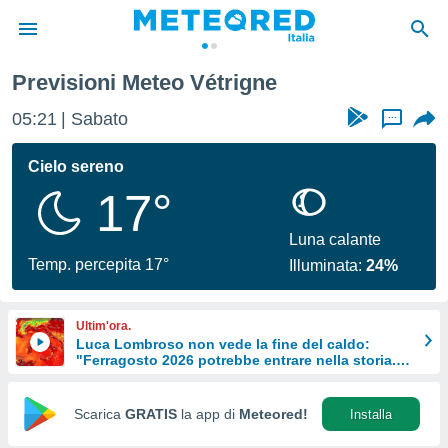
rt
Vétrigne
Previsioni Meteo Vétrigne
tiva
rivacy
05:21
Sabato
...
ti di
net
Cielo sereno
net)
17°
i
 da
nisti per
Luna calante
 che le
Temp. percepita 17°
Illuminata:
24%
ioni
iano di
È
Ultim'ora.
Luca Lombroso non vede la fine del caldo:
 a
"Ferragosto 2026 potrebbe entrare nella storia.
ito Web
Ecco perché."
do le
opzioni:
Scarica
GRATIS
la app di
Meteored!
Installa
 i